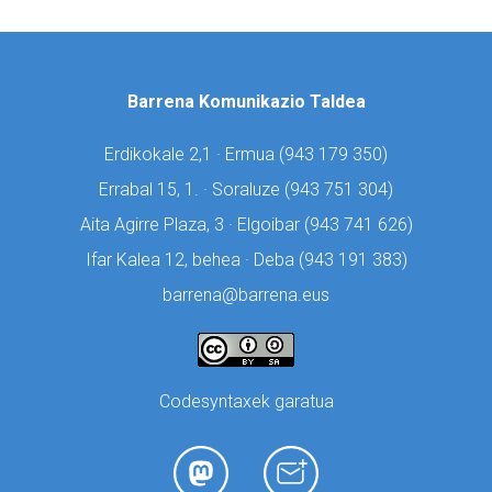
Barrena Komunikazio Taldea
Erdikokale 2,1 · Ermua (
943 179 350)
Errabal 15, 1. · Soraluze (
943 751 304)
Aita Agirre Plaza, 3 · Elgoibar (
943 741 626)
Ifar Kalea 12, behea · Deba (
943 191 383)
barrena@barrena.eus
Codesyntaxek garatua