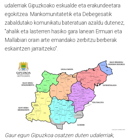
udalerriak Gipuzkoako eskualde eta erakundeetara
egokitzea. Mankomunitatetik eta Debegesatik
zabaldutako komunikatu bateratuan azaldu dutenez,
"ahalik eta lasterren hasiko gara lanean Ermuari eta
Mallabiari orain arte emandako zerbitzu berberak
eskaintzen jarraitzeko".
Gaur egun Gipuzkoa osatzen duten udalerriak,