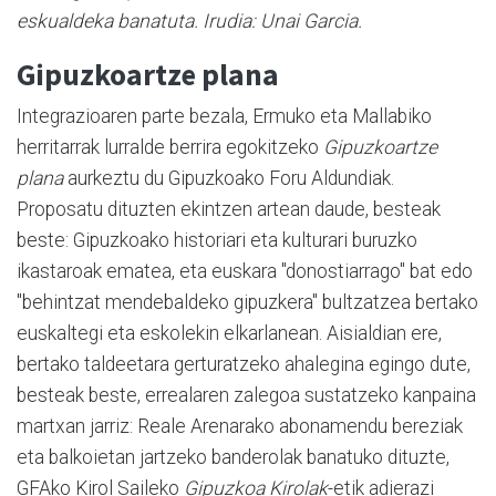
eskualdeka banatuta. Irudia: Unai Garcia.
Gipuzkoartze plana
Integrazioaren parte bezala, Ermuko eta Mallabiko
herritarrak lurralde berrira egokitzeko
Gipuzkoartze
plana
aurkeztu du Gipuzkoako Foru Aldundiak.
Proposatu dituzten ekintzen artean daude, besteak
beste: Gipuzkoako historiari eta kulturari buruzko
ikastaroak ematea, eta euskara "donostiarrago" bat edo
"behintzat mendebaldeko gipuzkera" bultzatzea bertako
euskaltegi eta eskolekin elkarlanean. Aisialdian ere,
bertako taldeetara gerturatzeko ahalegina egingo dute,
besteak beste, errealaren zalegoa sustatzeko kanpaina
martxan jarriz: Reale Arenarako abonamendu bereziak
eta balkoietan jartzeko banderolak banatuko dituzte,
GFAko Kirol Saileko
Gipuzkoa Kirolak
-etik adierazi