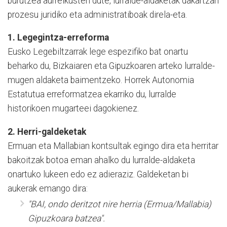
burutzea aurreikusten dute, lurralde-aldaketak dakartzan
prozesu juridiko eta administratiboak direla-eta.
1. Legegintza-erreforma
Eusko Legebiltzarrak lege espezifiko bat onartu
beharko du, Bizkaiaren eta Gipuzkoaren arteko lurralde-
mugen aldaketa baimentzeko. Horrek Autonomia
Estatutua erreformatzea ekarriko du, lurralde
historikoen mugarteei dagokienez.
2. Herri-galdeketak
Ermuan eta Mallabian kontsultak egingo dira eta herritar
bakoitzak botoa eman ahalko du lurralde-aldaketa
onartuko lukeen edo ez adieraziz. Galdeketan bi
aukerak emango dira:
''BAI, ondo deritzot nire herria (Ermua/Mallabia)
Gipuzkoara batzea".