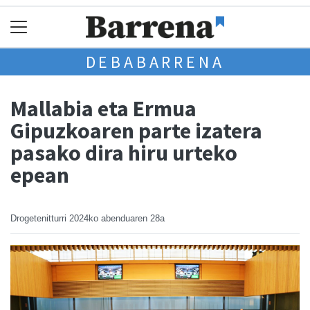
DEBABARRENA
Mallabia eta Ermua
Gipuzkoaren parte izatera
pasako dira hiru urteko
epean
Drogetenitturri
2024ko abenduaren 28a