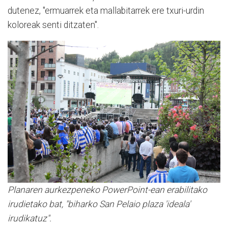
dutenez, "ermuarrek eta mallabitarrek ere txuri-urdin
koloreak senti ditzaten".
Planaren aurkezpeneko PowerPoint-ean erabilitako
irudietako bat, "biharko San Pelaio plaza 'ideala'
irudikatuz".