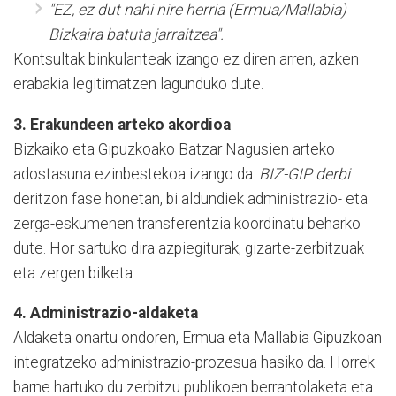
"EZ, ez dut nahi nire herria (Ermua/Mallabia)
Bizkaira batuta jarraitzea".
Kontsultak binkulanteak izango ez diren arren, azken
erabakia legitimatzen lagunduko dute.
3. Erakundeen arteko akordioa
Bizkaiko eta Gipuzkoako Batzar Nagusien arteko
adostasuna ezinbestekoa izango da.
BIZ-GIP derbi
deritzon fase honetan, bi aldundiek administrazio- eta
zerga-eskumenen transferentzia koordinatu beharko
dute. Hor sartuko dira azpiegiturak, gizarte-zerbitzuak
eta zergen bilketa.
4. Administrazio-aldaketa
Aldaketa onartu ondoren, Ermua eta Mallabia Gipuzkoan
integratzeko administrazio-prozesua hasiko da. Horrek
barne hartuko du zerbitzu publikoen berrantolaketa eta