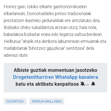
Horrez gain, tokiko elkarte gastronomikoekin
elkarlanean, Donostialdeko pintxo tradizionalak
prestatzen ikasteko jardunaldiak ere antolatuko dira,
Bizkaiko ohiko sukaldaritza atzean utziz, hala nola,
bakailakoa bizkaitar erara edo legatza saltsa berdean.
Helburua "ahalik eta denbora laburrenean ermuarrak eta
mallabitarrak 'bihotzez gipuzkoar' sentitzea" dela
adierazi dute.
Albiste guztiak momentuan jasotzeko
Drogetenitturriren WhatsApp kanalera
batu eta aktibatu kanpaitxoa 🔕→ 🔔
GIZARTEA
ERMUA
MALLABIA