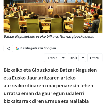
Batzar Nagusietako osoko bilkura. Iturria: gipuzkoa.eus.
Gehitu gaitzazu Googlen
Entzun
Itzuli
Erraztu
Bizkaiko eta Gipuzkoako Batzar Nagusien
eta Eusko Jaurlaritzaren arteko
aurreakordioaren onarpenarekin lehen
urratsa eman da gaur egun udalerri
bizkaitarrak diren Ermua eta Mallabia