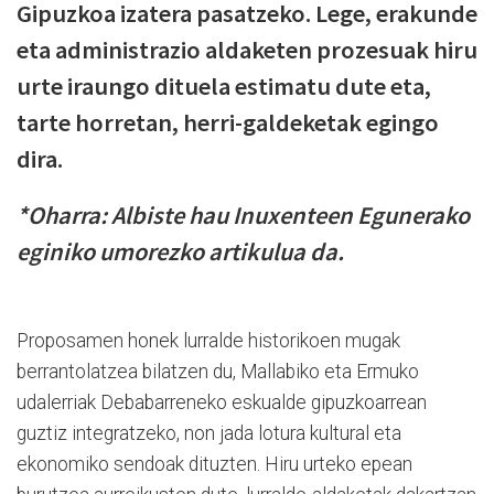
Gipuzkoa izatera pasatzeko. Lege, erakunde
eta administrazio aldaketen prozesuak hiru
urte iraungo dituela estimatu dute eta,
tarte horretan, herri-galdeketak egingo
dira.
*Oharra: Albiste hau Inuxenteen Egunerako
eginiko umorezko artikulua da.
Proposamen honek lurralde historikoen mugak
berrantolatzea bilatzen du, Mallabiko eta Ermuko
udalerriak Debabarreneko eskualde gipuzkoarrean
guztiz integratzeko, non jada lotura kultural eta
ekonomiko sendoak dituzten. Hiru urteko epean