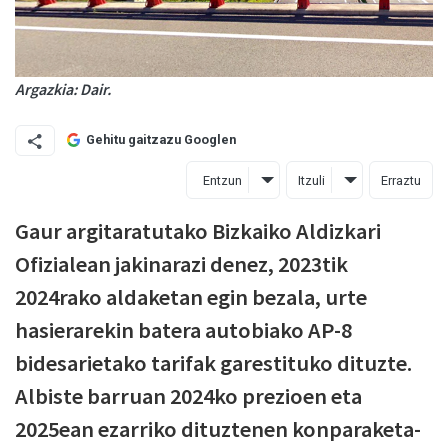
Argazkia: Dair.
Gehitu gaitzazu Googlen
Entzun
Itzuli
Erraztu
Gaur argitaratutako Bizkaiko Aldizkari
Ofizialean jakinarazi denez, 2023tik
2024rako aldaketan egin bezala, urte
hasierarekin batera autobiako AP-8
bidesarietako tarifak garestituko dituzte.
Albiste barruan 2024ko prezioen eta
2025ean ezarriko dituztenen konparaketa-