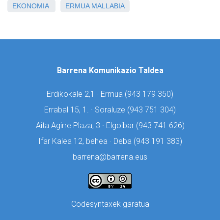
EKONOMIA
ERMUA
MALLABIA
Barrena Komunikazio Taldea
Erdikokale 2,1 · Ermua (
943 179 350)
Errabal 15, 1. · Soraluze (
943 751 304)
Aita Agirre Plaza, 3 · Elgoibar (
943 741 626)
Ifar Kalea 12, behea · Deba (
943 191 383)
barrena@barrena.eus
Codesyntaxek garatua