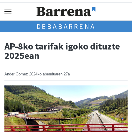
DEBABARRENA
AP-8ko tarifak igoko dituzte
2025ean
Ander Gomez
2024ko abenduaren 27a