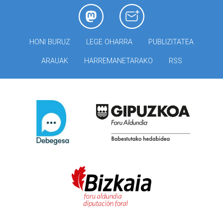
HONI BURUZ
LEGE OHARRA
PUBLIZITATEA
ARAUAK
HARREMANETARAKO
RSS