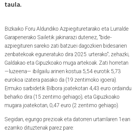
taula.
Bizkaiko Foru Aldundiko Azpiegituretarako eta Lurralde
Garapenerako Sailetik jakinarazi dutenez, "bide-
azpiegituren sareko zati batzuei dagozkien bidesarien
zenbatekoak eguneratuko dira 2025. urterako"; zehazki,
Galdakao eta Gipuzkoako muga artekoak. Zati horretan
—luzeena— ibilgailu arinen kostua 5,54 eurotik 5,73
eurokoa izatera pasako da (19 zentimoko igoera).
Ermuko sarbidetik
Bilbora
joatekotan
4,43
euro
ordaindu
beharko
dira (
15
zentimo
gehiago); eta
Gipuzkoako
mugara
joatekotan, 0,47 euro
(
2
zentimo
gehiago)
.
Segidan, egungo prezioak eta datorren urtarrilaren 1ean
ezarriko dituztenak parez pare: