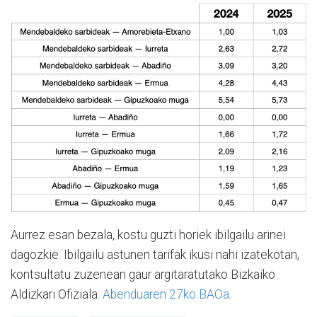
Aurrez esan bezala, kostu guzti horiek ibilgailu arinei
dagozkie. Ibilgailu astunen tarifak ikusi nahi izatekotan,
kontsultatu zuzenean gaur argitaratutako Bizkaiko
Aldizkari Ofiziala:
Abenduaren 27ko BAOa
.