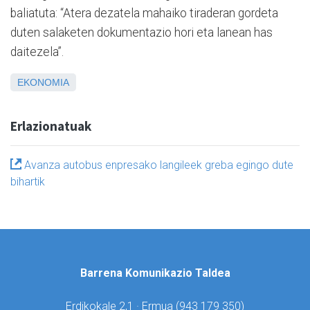
baliatuta: “Atera dezatela mahaiko tiraderan gordeta
duten salaketen dokumentazio hori eta lanean has
daitezela”.
EKONOMIA
Erlazionatuak
Avanza autobus enpresako langileek greba egingo dute
bihartik
Barrena Komunikazio Taldea
Erdikokale 2,1 · Ermua (
943 179 350)