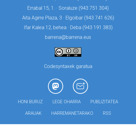
Errabal 15, 1. · Soraluze (
943 751 304)
Aita Agirre Plaza, 3 · Elgoibar (
943 741 626)
Ifar Kalea 12, behea · Deba (
943 191 383)
barrena@barrena.eus
Codesyntaxek garatua
HONI BURUZ
LEGE OHARRA
PUBLIZITATEA
ARAUAK
HARREMANETARAKO
RSS