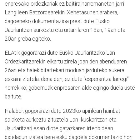
enpresako ordezkariak ez baitira harremanetan jarri
Langileen Batzordearekin. Xehetasunen arabera,
dagoeneko dokumentazioa prest dute Eusko
Jaurlaritzan aurkeztu eta urtarrilaren 18an, 19an eta
20an greba egiteko.
ELAtik gogorarazi dute Eusko Jaurlaritzako Lan
Ordezkaritzarekin elkartu zirela joan den abenduaren
26an eta haiek bitartekari moduan jarduteko aukera
eskaini zietela; dena den, ez dute “esperantza larregi”
horrekiko, gobernuak enpresaren alde egingo duela uste
baitute.
Halaber, gogorarazi dute 2023ko apirilean hainbat
salaketa aurkeztu zituztela Lan Ikuskaritzan eta
Jaurlaritzari esan diote gatazkaren irtenbidean
bidelagun izatea bere esku dagoela dokumentazio hori