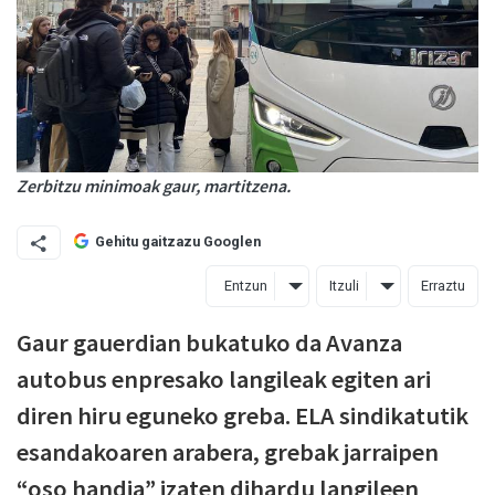
Zerbitzu minimoak gaur, martitzena.
Gehitu gaitzazu Googlen
Entzun
Itzuli
Erraztu
Gaur gauerdian bukatuko da Avanza
autobus enpresako langileak egiten ari
diren hiru eguneko greba. ELA sindikatutik
esandakoaren arabera, grebak jarraipen
“oso handia” izaten dihardu langileen