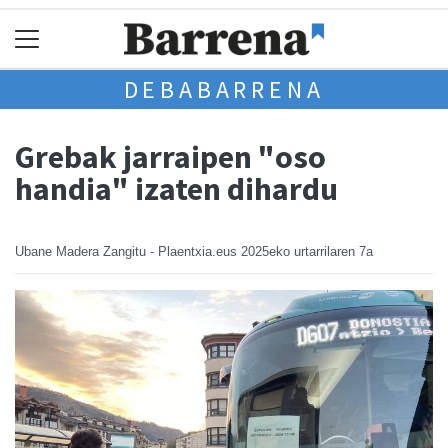
DEBABARRENA
Grebak jarraipen "oso
handia" izaten dihardu
Ubane Madera Zangitu - Plaentxia.eus
2025eko urtarrilaren 7a