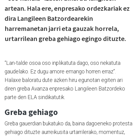
artean. Hala ere, enpresako ordezkariak ez
dira Langileen Batzordearekin
harremanetan jarri eta gauzak horrela,
urtarrilean greba gehiago egingo dituzte.
“Lan-talde osoa oso inplikatuta dago, oso nekatuta
gaudelako. Ez dugu amore emango horren erraz”.
Halaxe baloratu dute azken hiru egunotan egiten ari
diren greba Avanza enpresako Langileen Batzordeko
parte den ELA sindikatutik.
Greba gehiago
Greba gauerdian bukatuko da, baina dagoeneko protesta
gehiago dituzte aurreikusita urtarrilerako, momentuz,