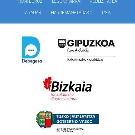
HONI BURUZ
LEGE OHARRA
PUBLIZITATEA
ARAUAK
HARREMANETARAKO
RSS