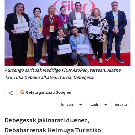
Aurtengo sarituak Madrilgo Fitur Azokan, tartean, Alazne
Txurruka Debako alkatea. Iturria: Debegesa.
Gehitu gaitzazu Googlen
Entzun
Itzuli
Erraztu
Debegesak jakinarazi duenez,
Debabarrenak Helmuga Turistiko