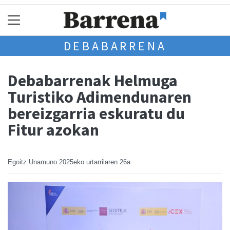
DEBABARRENA
Debabarrenak Helmuga
Turistiko Adimendunaren
bereizgarria eskuratu du
Fitur azokan
Egoitz Unamuno
2025eko urtarrilaren 26a