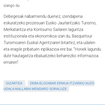
izango du.
Debegesak nabarmendu duenez, izendapena
eskuratzeko prozesuan Eusko Jaurlaritzako Turismo,
Merkataritza eta Kontsumo Sailaren laguntza
instituzionala eta ekonomikoa izan du, Basquetour
Turismoaren Euskal Agentziaren bitartez, eta udalen
eta eragile pribatuen inplikazioa ere bai. "Horiek lagundu
dute hautagaitza ebaluatzeko beharrezko informazioa
ematen".
GIZARTEA
DEBA
ELGOIBAR
ERMUA
ITZIARKO AUZO
UDALA
MALLABIA
MENDARO
SORALUZE