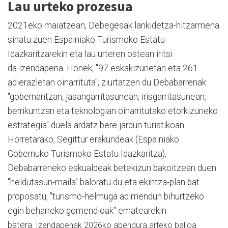
Lau urteko prozesua
2021eko maiatzean, Debegesak lankidetza-hitzarmena
sinatu zuen Espainiako Turismoko Estatu
Idazkaritzarekin eta lau urteren ostean iritsi
da izendapena. Honek, "97 eskakizunetan eta 261
adierazletan oinarrituta", ziurtatzen du Debabarrenak
"gobernantzan, jasangarritasunean, irisgarritasunean,
berrikuntzan eta teknologian oinarritutako etorkizuneko
estrategia" duela ardatz bere jardun turistikoan.
Horretarako, Segittur erakundeak (Espainiako
Gobernuko Turismoko Estatu Idazkaritza),
Debabarreneko eskualdeak betekizun bakoitzean duen
"heldutasun-maila" baloratu du eta ekintza-plan bat
proposatu, "turismo-helmuga adimendun bihurtzeko
egin beharreko gomendioak" ematearekin
batera.
I
zendapenak 2026ko abendura arteko balioa