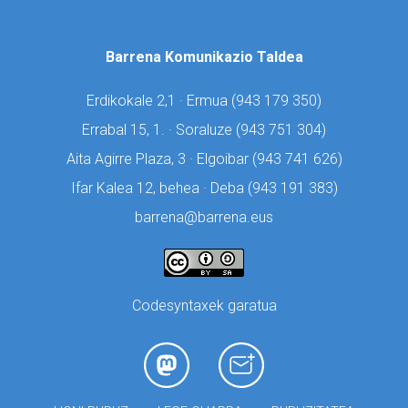
Barrena Komunikazio Taldea
Erdikokale 2,1 · Ermua (
943 179 350)
Errabal 15, 1. · Soraluze (
943 751 304)
Aita Agirre Plaza, 3 · Elgoibar (
943 741 626)
Ifar Kalea 12, behea · Deba (
943 191 383)
barrena@barrena.eus
Codesyntaxek garatua