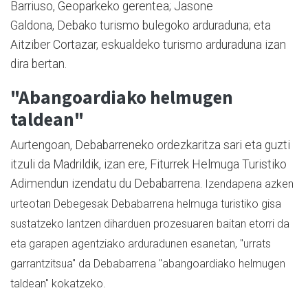
Barriuso, Geoparkeko gerentea; Jasone
Galdona, Debako turismo bulegoko arduraduna; eta
Aitziber Cortazar, eskualdeko turismo arduraduna izan
dira bertan.
"Abangoardiako helmugen
taldean"
Aurtengoan, Debabarreneko ordezkaritza sari eta guzti
itzuli da Madrildik, izan ere, Fiturrek Helmuga Turistiko
Adimendun izendatu du Debabarrena.
Izendapena azken
urteotan
Debegesak Debabarrena helmuga turistiko gisa
sustatzeko lantzen diharduen prozesuaren baitan etorri da
eta garapen agentziako arduradunen esanetan
,
"urrats
garrantzitsua" da Debabarrena "abangoardiako helmugen
taldean" kokatzeko.