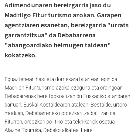
Adimendunaren bereizgarria jaso du
Madrilgo Fitur turismo azokan. Garapen
agentziaren esanetan, bereizgarria "urrats
garrantzitsua" da Debabarrena
"abangoardiako helmugen taldean"
kokatzeko.
Eguaztenean hasi eta domekara bitartean egin da
Madrilen Fitur turismo azoka ezaguna eta oraingoan,
Debabarrenak bere txokoa izan du Euskadiko standaren
barruan, Euskal Kostaldearen atalean. Bestalde, urtero
moduan, Debabarreneko ordezkaritza bat izan da
Fiturren, ordezkari politiko eta teknikariek osatua:
Alazne Txurruka, Debako alkatea; Leire