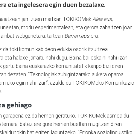
era eta ingelesera egin duen bezalaxe.
maiatzean jarri zuen martxan TOKIKOMek
Alea.eus
,
neetan, modu esperimentalean, eta gerora zabaltzen joan
hainbat webgunetara, tartean
Barren.eus
-era.
 da toki komunikabideon edukia osorik itzultzea:
eta halaxe jarraitu nahi dugu. Baina bai eskaini nahi izan
ik gertu baina euskarazko komunitatetik kanpo bizi diren
 izan dezaten. “Teknologiak zubigintzarako aukera oparoa
horri uko egin nahi izan”, azaldu du TOKIKOMeko Komunikazi
k.
za gehiago
en garapena ez da hemen geratuko. TOKIKOMek asmoa du
stemara, batez ere gure herrien bueltan mugitzen diren
skaldunokin bat egiten laguntzeko. “Erronka soziolinguistiko