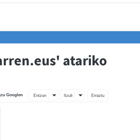
arren.eus' atariko
azu Googlen
Entzun
Itzuli
Erraztu