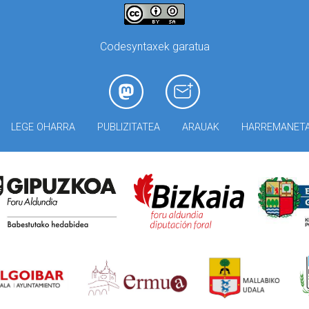
Codesyntaxek garatua
LEGE OHARRA
PUBLIZITATEA
ARAUAK
HARREMANET