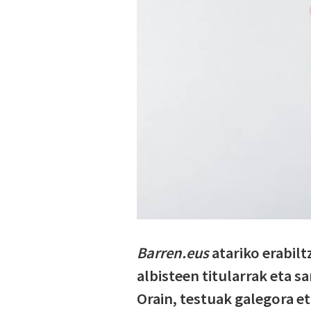
Barren.eus
atariko erabilt
albisteen titularrak eta s
Orain, testuak galegora et