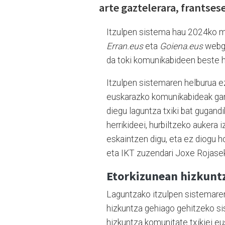
arte gaztelerara, frantses
Itzulpen sistema hau 2024ko 
Erran.eus
eta
Goiena.eus
webgu
da toki komunikabideen beste 
Itzulpen sistemaren helburua ez
euskarazko komunikabideak gara 
diegu laguntza txiki bat gugand
herrikideei, hurbiltzeko aukera
eskaintzen digu, eta ez diogu 
eta IKT zuzendari Joxe Rojase
Etorkizunean hizkunt
Laguntzako itzulpen sistemar
hizkuntza gehiago gehitzeko si
hizkuntza komunitate txikiei eu