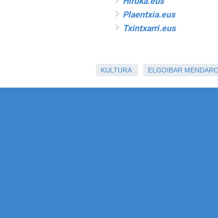
Hiruka.eus
Plaentxia.eus
Txintxarri.eus
KULTURA
ELGOIBAR
MENDAR