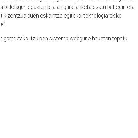
a bidelagun egokien bila ari gara lanketa osatu bat egin eta
tik zentzua duen eskaintza egiteko, teknologiarekiko
e”.
in garatutako itzulpen sistema webgune hauetan topatu