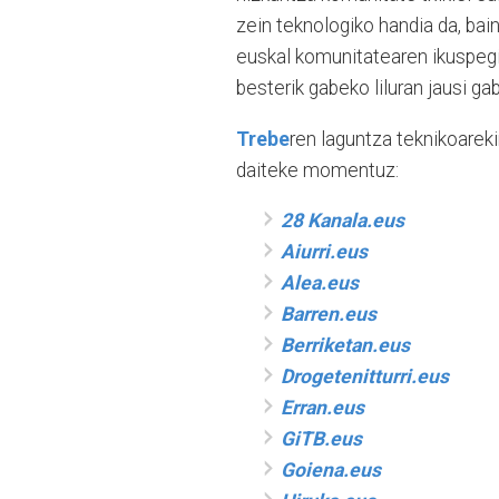
zein teknologiko handia da, bain
euskal komunitatearen ikuspegi
besterik gabeko liluran jausi gab
Trebe
ren laguntza teknikoarek
daiteke momentuz:
28 Kanala.eus
Aiurri.eus
Alea.eus
Barren.eus
Berriketan.eus
Drogetenitturri.eus
Erran.eus
GiTB.eus
Goiena.eus