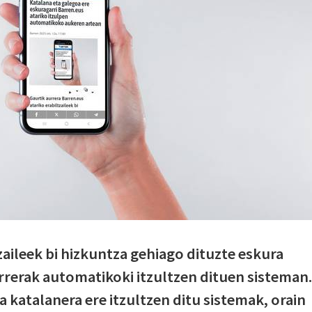
zaileek bi hizkuntza gehiago dituzte eskura
arrerak automatikoki itzultzen dituen sisteman.
a katalanera ere itzultzen ditu sistemak, orain