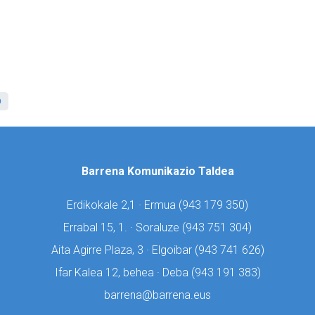
O
Barrena Komunikazio Taldea
Erdikokale 2,1 · Ermua (
943 179 350)
Errabal 15, 1. · Soraluze (
943 751 304)
Aita Agirre Plaza, 3 · Elgoibar (
943 741 626)
Ifar Kalea 12, behea · Deba (
943 191 383)
barrena@barrena.eus