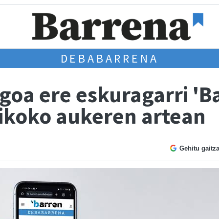
DEBABARRENA
goa ere eskuragarri 'B
ikoko aukeren artean
Gehitu gaitz