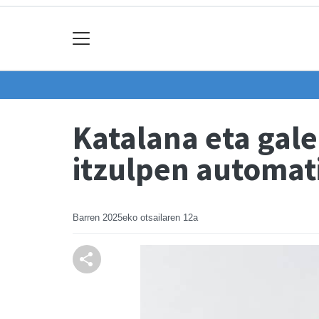
Katalana eta gale
itzulpen automat
Barren
2025eko otsailaren 12a