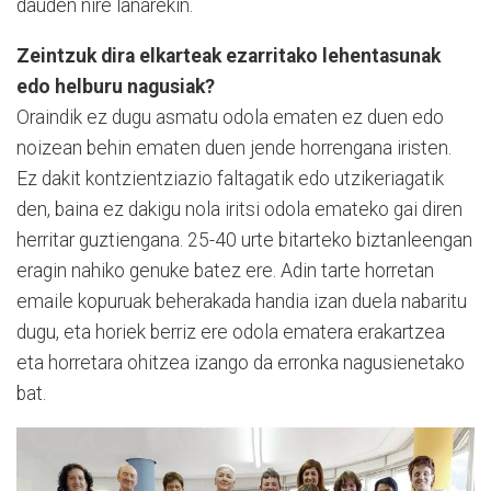
dauden nire lanarekin.
Zeintzuk dira elkarteak ezarritako lehentasunak
edo helburu nagusiak?
Oraindik ez dugu asmatu odola ematen ez duen edo
noizean behin ematen duen jende horrengana iristen.
Ez dakit kontzientziazio faltagatik edo utzikeriagatik
den, baina ez dakigu nola iritsi odola emateko gai diren
herritar guztiengana. 25-40 urte bitarteko biztanleengan
eragin nahiko genuke batez ere. Adin tarte horretan
emaile kopuruak beherakada handia izan duela nabaritu
dugu, eta horiek berriz ere odola ematera erakartzea
eta horretara ohitzea izango da erronka nagusienetako
bat.