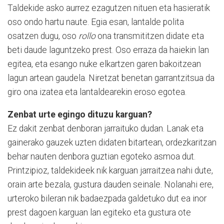
Taldekide asko aurrez ezagutzen nituen eta hasieratik
oso ondo hartu naute. Egia esan, lantalde polita
osatzen dugu, oso
rollo
ona transmititzen didate eta
beti daude laguntzeko prest. Oso erraza da haiekin lan
egitea, eta esango nuke elkartzen garen bakoitzean
lagun artean gaudela. Niretzat benetan garrantzitsua da
giro ona izatea eta lantaldearekin eroso egotea.
Zenbat urte egingo dituzu karguan?
Ez dakit zenbat denboran jarraituko dudan. Lanak eta
gainerako gauzek uzten didaten bitartean, ordezkaritzan
behar nauten denbora guztian egoteko asmoa dut.
Printzipioz, taldekideek nik karguan jarraitzea nahi dute,
orain arte bezala, gustura dauden seinale. Nolanahi ere,
urteroko bileran nik badaezpada galdetuko dut ea inor
prest dagoen karguan lan egiteko eta gustura ote