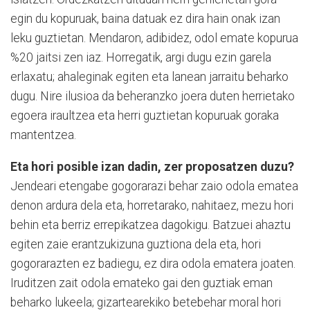
egin du kopuruak, baina datuak ez dira hain onak izan
leku guztietan. Mendaron, adibidez, odol emate kopurua
%20 jaitsi zen iaz. Horregatik, argi dugu ezin garela
erlaxatu; ahaleginak egiten eta lanean jarraitu beharko
dugu. Nire ilusioa da beheranzko joera duten herrietako
egoera iraultzea eta herri guztietan kopuruak goraka
mantentzea.
Eta hori posible izan dadin, zer proposatzen duzu?
Jendeari etengabe gogorarazi behar zaio odola ematea
denon ardura dela eta, horretarako, nahitaez, mezu hori
behin eta berriz errepikatzea dagokigu. Batzuei ahaztu
egiten zaie erantzukizuna guztiona dela eta, hori
gogorarazten ez badiegu, ez dira odola ematera joaten.
Iruditzen zait odola emateko gai den guztiak eman
beharko lukeela; gizartearekiko betebehar moral hori