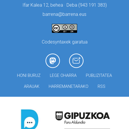
Ifar Kalea 12, behea · Deba (
943 191 383)
barrena@barrena.eus
Codesyntaxek garatua
HONI BURUZ
LEGE OHARRA
PUBLIZITATEA
ARAUAK
HARREMANETARAKO
RSS