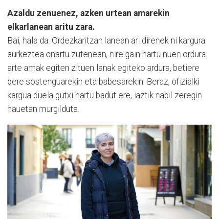
Azaldu zenuenez, azken urtean amarekin
elkarlanean aritu zara.
Bai, hala da. Ordezkaritzan lanean ari direnek ni kargura
aurkeztea onartu zutenean, nire gain hartu nuen ordura
arte amak egiten zituen lanak egiteko ardura, betiere
bere sostenguarekin eta babesarekin. Beraz, ofizialki
kargua duela gutxi hartu badut ere, iaztik nabil zeregin
hauetan murgilduta.