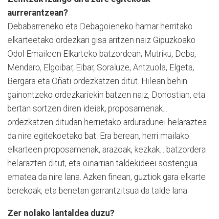
aurrerantzean?
Debabarreneko eta Debagoieneko hamar herritako
elkarteetako ordezkari gisa aritzen naiz Gipuzkoako
Odol Emaileen Elkarteko batzordean; Mutriku, Deba,
Mendaro, Elgoibar, Eibar, Soraluze, Antzuola, Elgeta,
Bergara eta Oñati ordezkatzen ditut. Hilean behin
gainontzeko ordezkariekin batzen naiz, Donostian, eta
bertan sortzen diren ideiak, proposamenak...
ordezkatzen ditudan herrietako arduradunei helaraztea
da nire egitekoetako bat. Era berean, herri mailako
elkarteen proposamenak, arazoak, kezkak... batzordera
helarazten ditut, eta oinarrian taldekideei sostengua
ematea da nire lana. Azken finean, guztiok gara elkarte
berekoak, eta benetan garrantzitsua da talde lana.
Zer nolako lantaldea duzu?