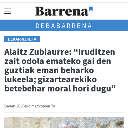
DEBABARRENA
ELKARRIZKETA
Alaitz Zubiaurre: “Iruditzen
zait odola emateko gai den
guztiak eman beharko
lukeela; gizartearekiko
betebehar moral hori dugu”
Barren
2025eko martxoaren 7a