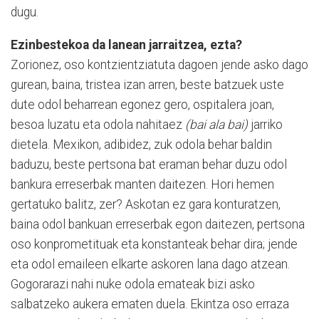
dugu.
Ezinbestekoa da lanean jarraitzea, ezta?
Zorionez, oso kontzientziatuta dagoen jende asko dago
gurean, baina, tristea izan arren, beste batzuek uste
dute odol beharrean egonez gero, ospitalera joan,
besoa luzatu eta odola nahitaez
(bai ala bai)
jarriko
dietela. Mexikon, adibidez, zuk odola behar baldin
baduzu, beste pertsona bat eraman behar duzu odol
bankura erreserbak manten daitezen. Hori hemen
gertatuko balitz, zer? Askotan ez gara konturatzen,
baina odol bankuan erreserbak egon daitezen, pertsona
oso konprometituak eta konstanteak behar dira; jende
eta odol emaileen elkarte askoren lana dago atzean.
Gogorarazi nahi nuke odola emateak bizi asko
salbatzeko aukera ematen duela. Ekintza oso erraza