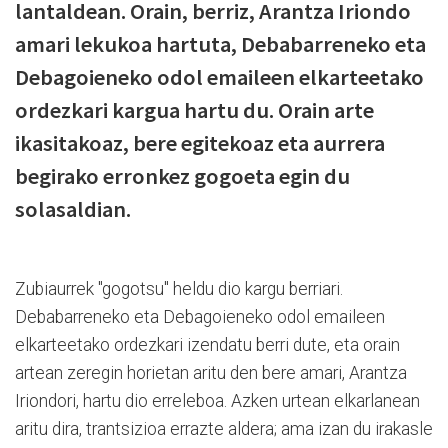
lantaldean. Orain, berriz, Arantza Iriondo
amari lekukoa hartuta, Debabarreneko eta
Debagoieneko odol emaileen elkarteetako
ordezkari kargua hartu du. Orain arte
ikasitakoaz, bere egitekoaz eta aurrera
begirako erronkez gogoeta egin du
solasaldian.
Zubiaurrek "gogotsu" heldu dio kargu berriari.
Debabarreneko eta Debagoieneko odol emaileen
elkarteetako ordezkari izendatu berri dute, eta orain
artean zeregin horietan aritu den bere amari, Arantza
Iriondori, hartu dio erreleboa. Azken urtean elkarlanean
aritu dira, trantsizioa errazte aldera; ama izan du irakasle