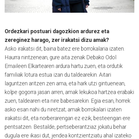
Ordezkari postuari dagozkion ardurez eta
zereginez harago, zer irakatsi dizu amak?
Asko irakatsi dit, baina batez ere borrokalaria izaten.
Haurra nintzenean, gure aita zenak Debako Odol
Emaileen Elkartearen ardura hartu zuen, eta ordutik
familiak lotura estua izan du taldearekin. Aitari
laguntzen aritzen zen ama, eta hark utzi gintuenean,
kolpe gogorra jasan arren, amak lekukoa hartzea erabaki
zuen, taldearen eta nire babesarekin. Egia esan, horrek
asko esan nahi du niretzat; amak borrokalari izaten
irakatsi dit, eta norberarengan ez ezik, besteengan ere
pentsatzen. Bestalde, pertseberantziaz jokatu behar
dugula ere ikasi dut, jendea kontzientziatu ahal izateko