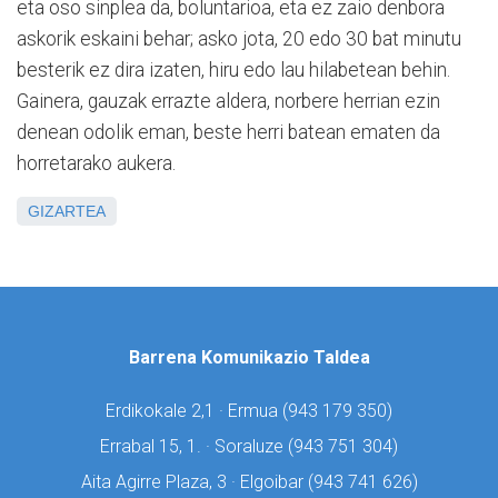
eta oso sinplea da, boluntarioa, eta ez zaio denbora
askorik eskaini behar; asko jota, 20 edo 30 bat minutu
besterik ez dira izaten, hiru edo lau hilabetean behin.
Gainera, gauzak errazte aldera, norbere herrian ezin
denean odolik eman, beste herri batean ematen da
horretarako aukera.
GIZARTEA
Barrena Komunikazio Taldea
Erdikokale 2,1 · Ermua (
943 179 350)
Errabal 15, 1. · Soraluze (
943 751 304)
Aita Agirre Plaza, 3 · Elgoibar (
943 741 626)