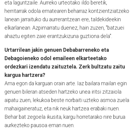
eta laguntzaile. Aurreko urteotako ildo beretik,
herritarrak odola ematearen beharraz kontzientziatzeko
lanean jarraituko du aurrerantzean ere, taldekideekin
elkarlanean. Azpimarratu duenez, hain zuzen, "batzuei
ahaztu egiten zaie erantzukizuna guztiona dela".
Urtarrilean jakin genuen Debabarreneko eta
Debagoieneko odol emaileen elkarteetako
ordezkari izendatu zaituztela. Zerk bultzatu zaitu
kargua hartzera?
Ama egon da karguan orain arte. Iaz bailara mailan egin
genuen bileran atseden hartzeko unea iritsi zitzaiola
aipatu zuen, lekukoa beste norbaiti uzteko asmoa zuela
mahaigaineratuz, eta nik neuk hartzea erabaki nuen.
Behar bat zegoela ikusita, kargu horretarako nire burua
aurkezteko pausoa eman nuen.