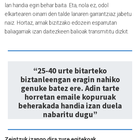
lan handia egin behar baita. Eta, nola ez, odol
elkartearen oinarri den talde lanaren garrantziaz jabetu
naiz. Hortaz, amak bizitzako edozein esparrutan
baliagarriak izan daitezkeen balioak transmititu dizkit.
“25-40 urte bitarteko
biztanleengan eragin nahiko
genuke batez ere. Adin tarte
horretan emaile kopuruak
beherakada handia izan duela
nabaritu dugu”
Zeintzuk izango dira zure egitekoak