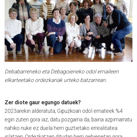
Debabarreneko eta Debagoieneko odol emaileen
elkarteetako ordezkariak urteko batzarrean.
Zer diote gaur egungo datuek?
2023arekin alderatuta, Gipuzkoan odol emateek %4
egin zuten gora iaz; datu pozgarria da, baina azpimarratu
nahiko nuke ez duela herri guztietako errealitatea
islatzen. Ordezkatzen ditudan herri gehienetan gora