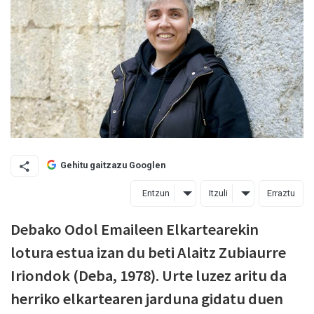
Gehitu gaitzazu Googlen
Entzun
Itzuli
Erraztu
Debako Odol Emaileen Elkartearekin
lotura estua izan du beti Alaitz Zubiaurre
Iriondok (Deba, 1978). Urte luzez aritu da
herriko elkartearen jarduna gidatu duen