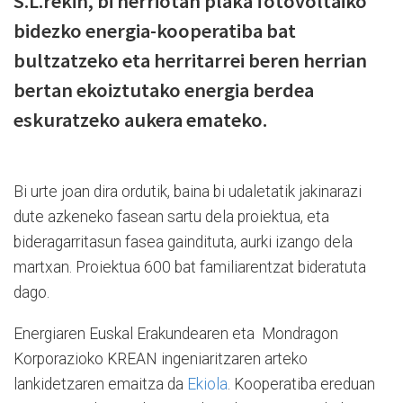
S.L.rekin, bi herriotan plaka fotovoltaiko
bidezko energia-kooperatiba bat
bultzatzeko eta herritarrei beren herrian
bertan ekoiztutako energia berdea
eskuratzeko aukera emateko.
Bi urte joan dira ordutik, baina bi udaletatik jakinarazi
dute azkeneko fasean sartu dela proiektua, eta
bideragarritasun fasea gaindituta, aurki izango dela
martxan. Proiektua 600 bat familiarentzat bideratuta
dago.
Energiaren Euskal Erakundearen eta Mondragon
Korporazioko KREAN ingeniaritzaren arteko
lankidetzaren emaitza da
Ekiola
. Kooperatiba ereduan