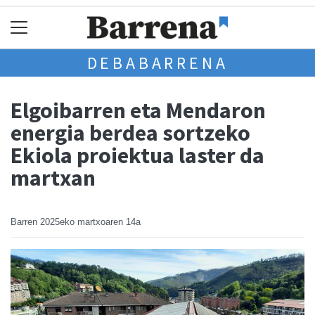
DEBABARRENA
Elgoibarren eta Mendaron
energia berdea sortzeko
Ekiola proiektua laster da
martxan
Barren
2025eko martxoaren 14a