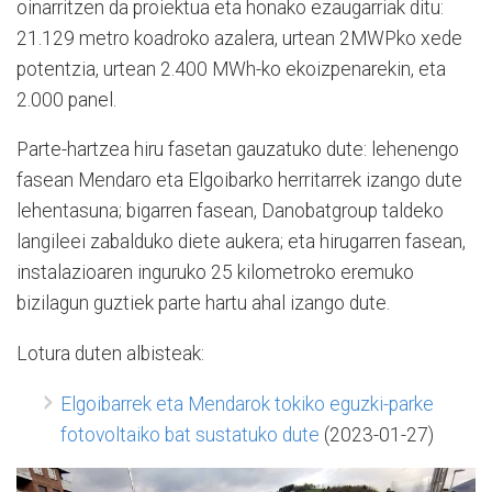
oinarritzen da proiektua eta honako ezaugarriak ditu:
21.129 metro koadroko azalera, urtean 2MWPko xede
potentzia, urtean 2.400 MWh-ko ekoizpenarekin, eta
2.000 panel.
Parte-hartzea hiru fasetan gauzatuko dute: lehenengo
fasean Mendaro eta Elgoibarko herritarrek izango dute
lehentasuna; bigarren fasean, Danobatgroup taldeko
langileei zabalduko diete aukera; eta hirugarren fasean,
instalazioaren inguruko 25 kilometroko eremuko
bizilagun guztiek parte hartu ahal izango dute.
Lotura duten albisteak:
Elgoibarrek eta Mendarok tokiko eguzki-parke
fotovoltaiko bat sustatuko dute
(2023-01-27)