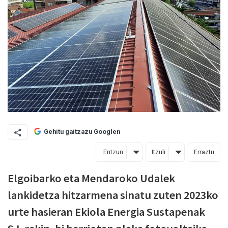
Gehitu gaitzazu Googlen
Entzun
Itzuli
Erraztu
Elgoibarko eta Mendaroko Udalek
lankidetza hitzarmena sinatu zuten 2023ko
urte hasieran Ekiola Energia Sustapenak