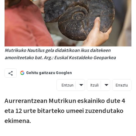
Mutrikuko Nautilus gela didaktikoan ikus daitekeen
amoniteetako bat. Arg.: Euskal Kostaldeko Geoparkea
Gehitu gaitzazu Googlen
Entzun
Itzuli
Erraztu
Aurrerantzean Mutrikun eskainiko dute 4
eta 12 urte bitarteko umeei zuzendutako
ekimena.