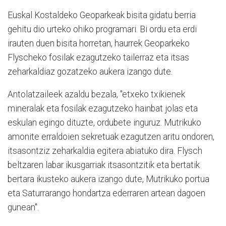
Euskal Kostaldeko Geoparkeak bisita gidatu berria
gehitu dio urteko ohiko programari. Bi ordu eta erdi
irauten duen bisita horretan, haurrek Geoparkeko
Flyscheko fosilak ezagutzeko tailerraz eta itsas
zeharkaldiaz gozatzeko aukera izango dute.
Antolatzaileek azaldu bezala, "etxeko txikienek
mineralak eta fosilak ezagutzeko hainbat jolas eta
eskulan egingo dituzte, ordubete inguruz. Mutrikuko
amonite erraldoien sekretuak ezagutzen aritu ondoren,
itsasontziz zeharkaldia egitera abiatuko dira. Flysch
beltzaren labar ikusgarriak itsasontzitik eta bertatik
bertara ikusteko aukera izango dute, Mutrikuko portua
eta Saturrarango hondartza ederraren artean dagoen
gunean".