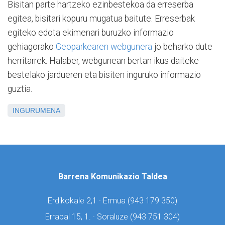
Bisitan parte hartzeko ezinbestekoa da erreserba
egitea, bisitari kopuru mugatua baitute. Erreserbak
egiteko edota ekimenari buruzko informazio
gehiagorako
Geoparkearen webgunera
jo beharko dute
herritarrek. Halaber, webgunean bertan ikus daiteke
bestelako jardueren eta bisiten inguruko informazio
guztia.
INGURUMENA
Barrena Komunikazio Taldea
Erdikokale 2,1 · Ermua (
943 179 350)
Errabal 15, 1. · Soraluze (
943 751 304)