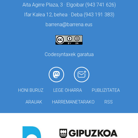
Aita Agirre Plaza, 3 · Elgoibar (
943 741 626)
Ifar Kalea 12, behea · Deba (
943 191 383)
barrena@barrena.eus
Codesyntaxek garatua
HONI BURUZ
LEGE OHARRA
PUBLIZITATEA
ARAUAK
HARREMANETARAKO
RSS