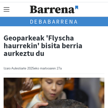
DEBABARRENA
Geoparkeak 'Flyscha
haurrekin' bisita berria
aurkeztu du
Izaro Aulestiarte
2025eko martxoaren 27a