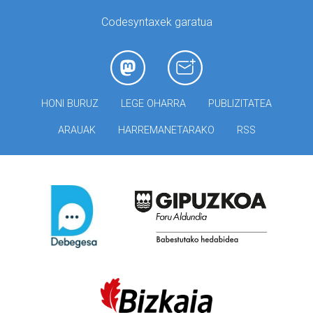
Codesyntaxek garatua
HONI BURUZ
LEGE OHARRA
PUBLIZITATEA
ARAUAK
HARREMANETARAKO
RSS