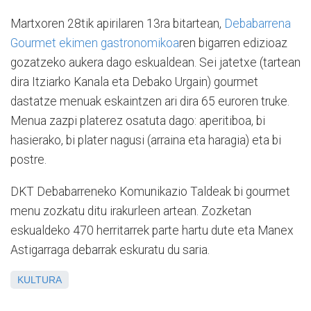
Martxoren 28tik apirilaren 13ra bitartean,
Debabarrena
Gourmet ekimen gastronomikoa
ren bigarren edizioaz
gozatzeko aukera dago eskualdean. Sei jatetxe (tartean
dira Itziarko Kanala eta Debako Urgain) gourmet
dastatze menuak eskaintzen ari dira 65 euroren truke.
Menua zazpi platerez osatuta dago: aperitiboa, bi
hasierako, bi plater nagusi (arraina eta haragia) eta bi
postre.
DKT Debabarreneko Komunikazio Taldeak bi gourmet
menu zozkatu ditu irakurleen artean. Zozketan
eskualdeko 470 herritarrek parte hartu dute eta Manex
Astigarraga debarrak eskuratu du saria.
KULTURA