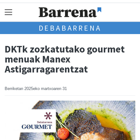
DEBABARRENA
DKTk zozkatutako gourmet
menuak Manex
Astigarragarentzat
Berriketan
2025eko martxoaren 31