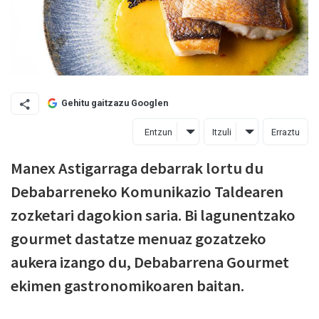
Gehitu gaitzazu Googlen
Entzun
Itzuli
Erraztu
Manex Astigarraga debarrak lortu du
Debabarreneko Komunikazio Taldearen
zozketari dagokion saria. Bi lagunentzako
gourmet dastatze menuaz gozatzeko
aukera izango du, Debabarrena Gourmet
ekimen gastronomikoaren baitan.