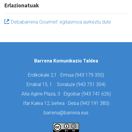
Erlazionatuak
'Debabarrena Gourmet' egitasmoa aurkeztu dute
Barrena Komunikazio Taldea
Erdikokale 2,1 · Ermua (
943 179 350)
Errabal 15, 1. · Soraluze (
943 751 304)
Aita Agirre Plaza, 3 · Elgoibar (
943 741 626)
Ifar Kalea 12, behea · Deba (
943 191 383)
barrena@barrena.eus