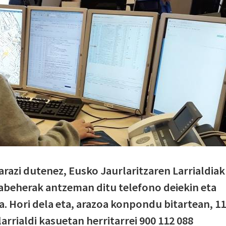
arazi dutenez, Eusko Jaurlaritzaren Larrialdiak
beherak antzeman ditu telefono deiekin eta
a. Hori dela eta, arazoa konpondu bitartean, 1
larrialdi kasuetan herritarrei 900 112 088