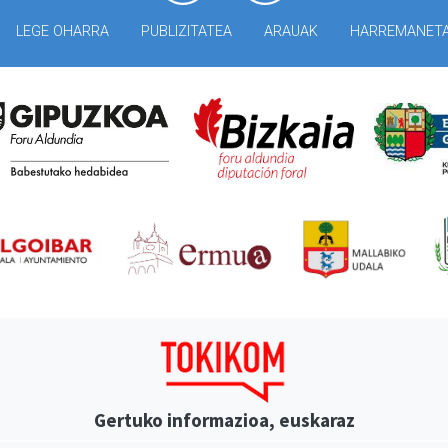
LEGE OHARRA
PUBLIZITATEA
ARAUAK
HARREMANET
Gertuko informazioa, euskaraz