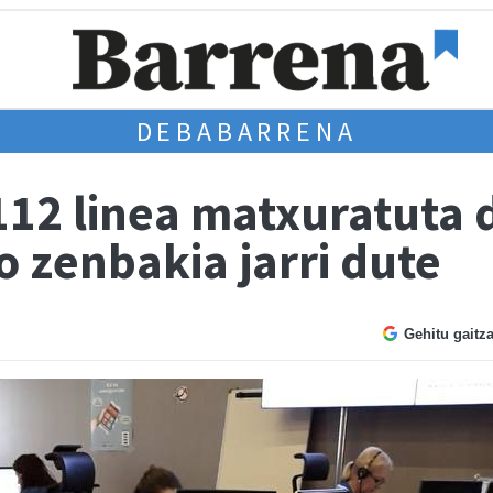
DEBABARRENA
112 linea matxuratuta 
 zenbakia jarri dute
Gehitu gaitz