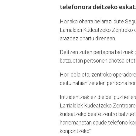
telefonora deitzeko eskatz
Honako oharra helarazi dute Segur
Larrialdiei Kudeatzeko Zentroko
arazoez ohartu direnean.
Deitzen zuten pertsona batzuek ge
batzuetan pertsonen ahotsa etet
Hori dela eta, zentroko operadoree
deitu nahian zeuden pertsona hori
Intzidentziak ez die dei guztiei 
Larrialdiak Kudeatzeko Zentroaren
kudeatzeko beste zentro batzue
harremanetan daude telefono-konpa
konpontzeko".