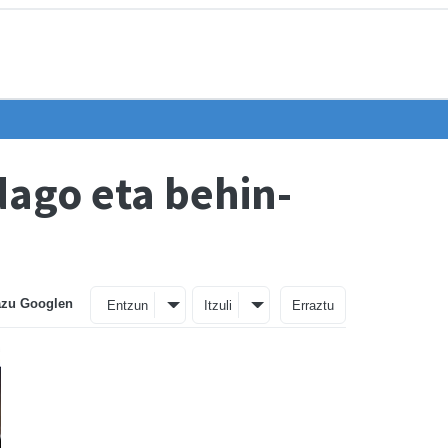
dago eta behin-
azu Googlen
Entzun
Itzuli
Erraztu