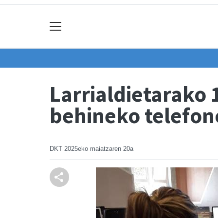
Larrialdietarako 
behineko telefono
DKT
2025eko maiatzaren 20a