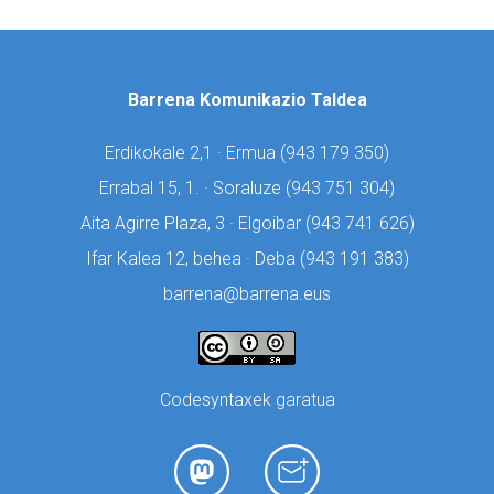
Barrena Komunikazio Taldea
Erdikokale 2,1 · Ermua (
943 179 350)
Errabal 15, 1. · Soraluze (
943 751 304)
Aita Agirre Plaza, 3 · Elgoibar (
943 741 626)
Ifar Kalea 12, behea · Deba (
943 191 383)
barrena@barrena.eus
Codesyntaxek garatua