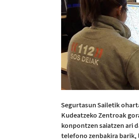
Segurtasun Sailetik ohart
Kudeatzeko Zentroak gora
konpontzen saiatzen ari d
telefono zenbakira barik, 