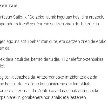
en zaie.
tasun Sailetik: "Goizeko laurak inguruan hasi dira arazoak,
 operadoreak
call center
rean sartzen ziren dei batzuekin
hiago insistitu behar izan dute, eta sartzen ziren deietako
en da.
k deia itzuli die, berriro deitu die, 112 telefono-zenbakira
ei.
eragiten, ausazkoa da. Antzemandako intzidentzia ez da
a baizik eta telefono konpainiarena eta larrialdiak
tan ere antzeman da. Zentroko arduradunak etengabeko
iniarekin, gorabehera hori ahalik eta lasterren