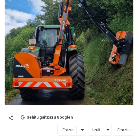
Gehitu gaitzazu Googlen
Entzun
Itzuli
Erraztu