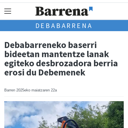
DEBABARRENA
Debabarreneko baserri
bideetan mantentze lanak
egiteko desbrozadora berria
erosi du Debemenek
Barren
2025eko maiatzaren 22a