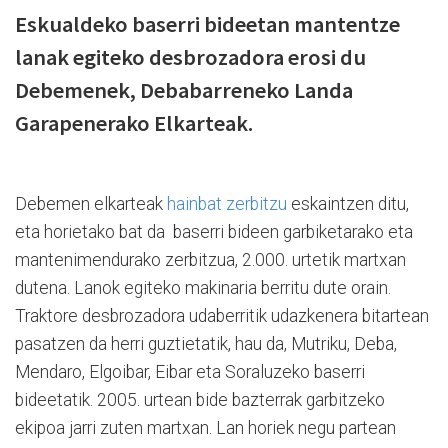
Eskualdeko baserri bideetan mantentze
lanak egiteko desbrozadora erosi du
Debemenek, Debabarreneko Landa
Garapenerako Elkarteak.
Debemen elkarteak
hainbat zerbitzu
eskaintzen ditu,
eta horietako bat da baserri bideen garbiketarako eta
mantenimendurako zerbitzua, 2.000. urtetik martxan
dutena. Lanok egiteko makinaria berritu dute orain.
Traktore desbrozadora udaberritik udazkenera bitartean
pasatzen da herri guztietatik, hau da, Mutriku, Deba,
Mendaro, Elgoibar, Eibar eta Soraluzeko baserri
bideetatik. 2005. urtean bide bazterrak garbitzeko
ekipoa jarri zuten martxan. Lan horiek negu partean