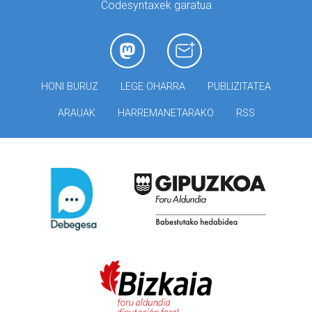
Codesyntaxek garatua
HONI BURUZ
LEGE OHARRA
PUBLIZITATEA
ARAUAK
HARREMANETARAKO
RSS