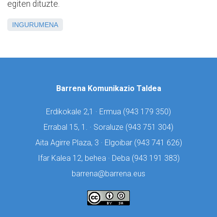
egiten dituzte.
INGURUMENA
Barrena Komunikazio Taldea
Erdikokale 2,1 · Ermua (
943 179 350)
Errabal 15, 1. · Soraluze (
943 751 304)
Aita Agirre Plaza, 3 · Elgoibar (
943 741 626)
Ifar Kalea 12, behea · Deba (
943 191 383)
barrena@barrena.eus