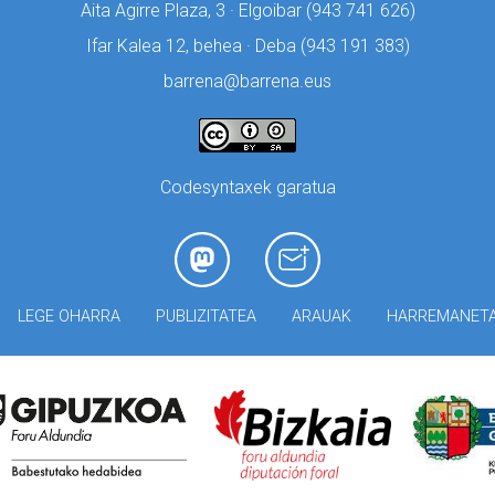
Aita Agirre Plaza, 3 · Elgoibar (
943 741 626)
Ifar Kalea 12, behea · Deba (
943 191 383)
barrena@barrena.eus
Codesyntaxek garatua
LEGE OHARRA
PUBLIZITATEA
ARAUAK
HARREMANET