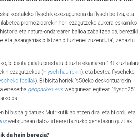
kal kostaleko flyschik ezezagunena da flysch beltza, eta
Hilabetea promozioarekin hori ezagutzeko aukera eskainiko
 historia eta natura-ondarearen balioa zabaltzea da, bereziki
le eta jasangarriak bilatzen dituztenei zuzenduta", zehaztu
, bi bisita gidatu prestatu dituzte ekainaren 14tik uztailar
rekin ezagutzekoa (
Flysch haurrekin
), eta bestea flyscheko
lyscheko fosilak
). Bi bisita horiek %50eko deskontuarekin
ta erreserba
geoparkea.eus
webgunean egitean “flysch25”
arko da.
n bi bisita gidatuak Mutrikutik abiatzen dira, eta bi ordu eta
eus
webgunean datoz irteerei buruzko xehetasun guztiak.
ik da hain berezia?