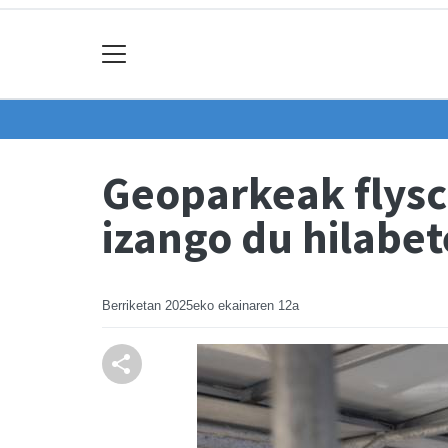
Geoparkeak flysc
izango du hilabet
Berriketan
2025eko ekainaren 12a