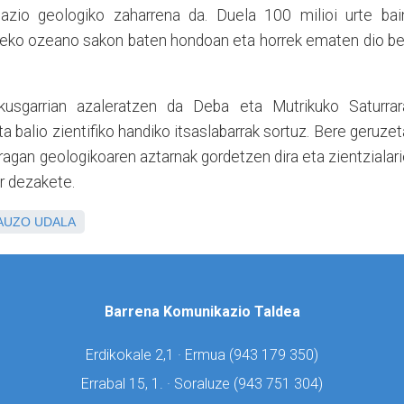
azio geologiko zaharrena da. Duela 100 milioi urte bai
beko ozeano sakon baten hondoan eta horrek ematen dio be
usgarrian azaleratzen da Deba eta Mutrikuko Saturrar
a balio zientifiko handiko itsaslabarrak sortuz. Bere geruze
iragan geologikoaren aztarnak gordetzen dira eta zientzialar
er dezakete.
 AUZO UDALA
Barrena Komunikazio Taldea
Erdikokale 2,1 · Ermua (
943 179 350)
Errabal 15, 1. · Soraluze (
943 751 304)