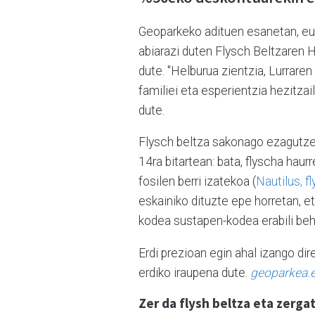
Geoparkeko adituen esanetan, eus
abiarazi duten Flysch Beltzaren 
dute. "Helburua zientzia, Lurraren
familiei eta esperientzia hezitzai
dute.
Flysch beltza sakonago ezagutzeko
14ra bitartean: bata, flyscha haur
fosilen berri izatekoa (
Nautilus, f
eskainiko dituzte epe horretan, e
kodea sustapen-kodea erabili beh
Erdi prezioan egin ahal izango dire
erdiko iraupena dute.
geoparkea.
Zer da flysh beltza eta zergat