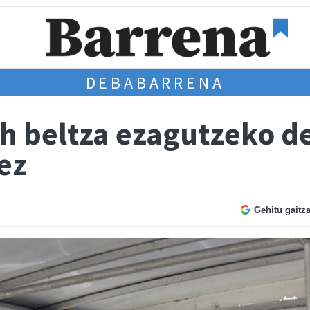
DEBABARRENA
h beltza ezagutzeko d
ez
Gehitu gaitz