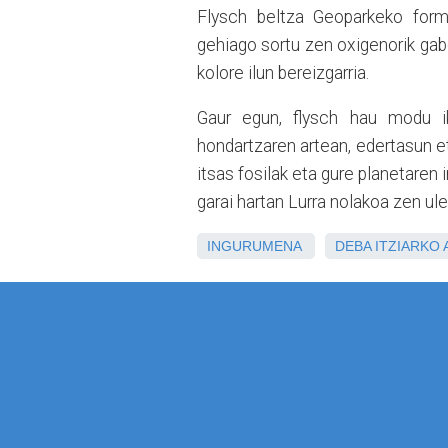
Flysch beltza Geoparkeko form
gehiago sortu zen oxigenorik ga
kolore ilun bereizgarria.
Gaur egun, flysch hau modu ik
hondartzaren artean, edertasun et
itsas fosilak eta gure planetaren 
garai hartan Lurra nolakoa zen ul
INGURUMENA
DEBA
ITZIARKO