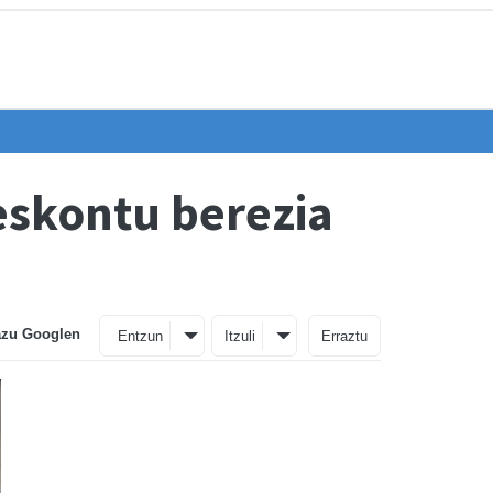
eskontu berezia
azu Googlen
Entzun
Itzuli
Erraztu