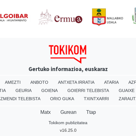
Gertuko informazioa, euskaraz
AMEZTI
ANBOTO
ANTXETA IRRATIA
ATARIA
AZP
TIA
GEURIA
GOIENA
GOIERRI TELEBISTA
GUAIXE
IZMENDI TELEBISTA
ORIO GUKA
TXINTXARRI
ZARAUT
Matx
Gurean
Ttap
Tokikom publizitatea
v16.25.0