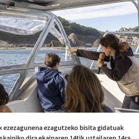
k ezezagunena ezagutzeko bisita gidatuak
ainiko dira ekainaren 14tik uztailaren 14ra.