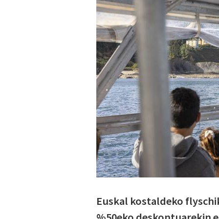
Euskal kostaldeko flyschi
%50eko deskontuarekin esk