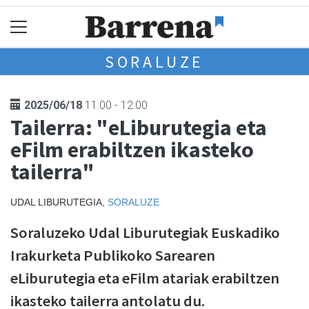
SORALUZE
2025/06/18
11:00 - 12:00
Tailerra: "eLiburutegia eta
eFilm erabiltzen ikasteko
tailerra"
UDAL LIBURUTEGIA,
SORALUZE
Soraluzeko Udal Liburutegiak Euskadiko
Irakurketa Publikoko Sarearen
eLiburutegia eta eFilm atariak erabiltzen
ikasteko tailerra antolatu du.