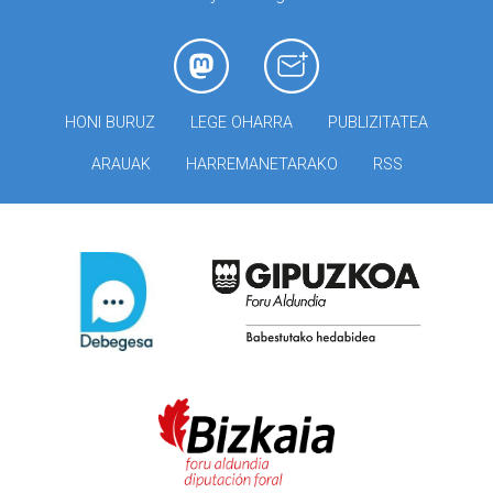
HONI BURUZ
LEGE OHARRA
PUBLIZITATEA
ARAUAK
HARREMANETARAKO
RSS