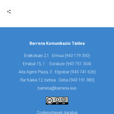
Barrena Komunikazio Taldea
Erdikokale 2,1 · Ermua (
943 179 350)
Errabal 15, 1. · Soraluze (
943 751 304)
Aita Agirre Plaza, 3 · Elgoibar (
943 741 626)
Ifar Kalea 12, behea · Deba (
943 191 383)
barrena@barrena.eus
Codesyntaxek garatua