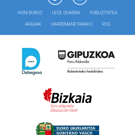
HONI BURUZ
LEGE OHARRA
PUBLIZITATEA
ARAUAK
HARREMANETARAKO
RSS