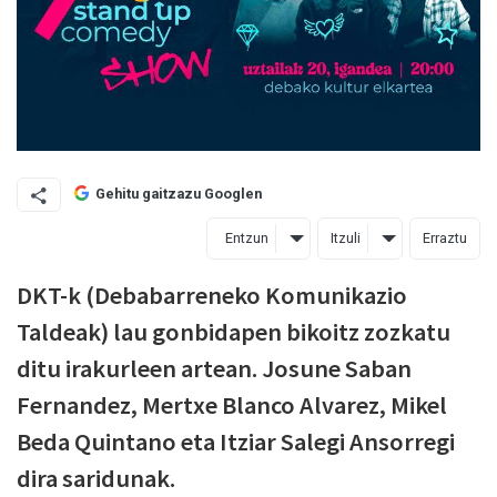
Gehitu gaitzazu Googlen
Entzun
Itzuli
Erraztu
DKT-k (Debabarreneko Komunikazio
Taldeak) lau gonbidapen bikoitz zozkatu
ditu irakurleen artean. Josune Saban
Fernandez, Mertxe Blanco Alvarez, Mikel
Beda Quintano eta Itziar Salegi Ansorregi
dira saridunak.