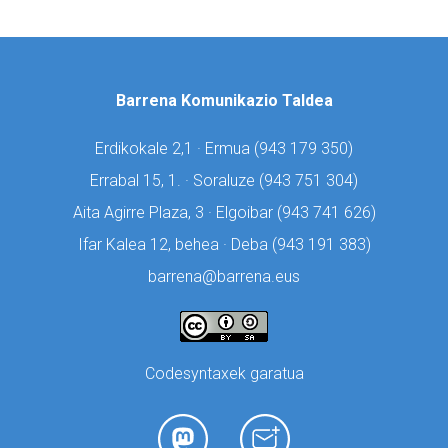
Barrena Komunikazio Taldea
Erdikokale 2,1 · Ermua (
943 179 350)
Errabal 15, 1. · Soraluze (
943 751 304)
Aita Agirre Plaza, 3 · Elgoibar (
943 741 626)
Ifar Kalea 12, behea · Deba (
943 191 383)
barrena@barrena.eus
Codesyntaxek garatua