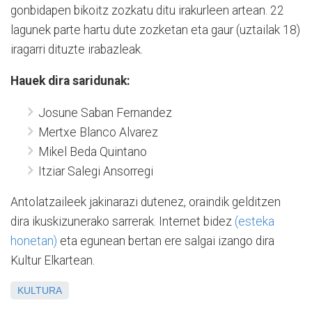
gonbidapen bikoitz zozkatu ditu irakurleen artean. 22
lagunek parte hartu dute zozketan eta gaur (uztailak 18)
iragarri dituzte irabazleak.
Hauek dira saridunak:
Josune Saban Fernandez
Mertxe Blanco Alvarez
Mikel Beda Quintano
Itziar Salegi Ansorregi
Antolatzaileek jakinarazi dutenez, oraindik gelditzen
dira ikuskizunerako sarrerak. Internet bidez
(esteka
honetan)
eta egunean bertan ere salgai izango dira
Kultur Elkartean.
KULTURA