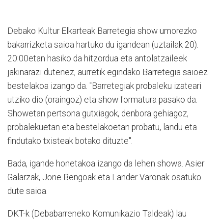
Debako Kultur Elkarteak Barretegia show umorezko
bakarrizketa saioa hartuko du igandean (uztailak 20).
20:00etan hasiko da hitzordua eta antolatzaileek
jakinarazi dutenez, a
urretik
egindako
Barretegia
saioez
bestelakoa
izango
da. "
Barretegiak probaleku izateari
utziko dio (oraingoz) eta show formatura pasako da.
Showetan pertsona gutxiagok, denbora gehiagoz,
probalekuetan eta bestelakoetan probatu, landu eta
findutako txisteak botako dituzte".
Bada, igande honetakoa izango da lehen showa. Asier
Galarzak, Jone Bengoak eta Lander Varonak osatuko
dute saioa.
DKT-k (Debabarreneko Komunikazio Taldeak) lau