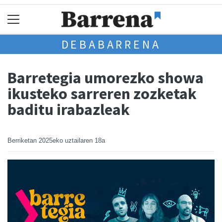
DEBABARRENA
Barretegia umorezko showa
ikusteko sarreren zozketak
baditu irabazleak
Berriketan
2025eko uztailaren 18a