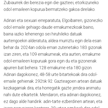
Zubiaurrek dei berezia egin die gazteei, etorkizuneko
odol emaileen kopurua bermatzeko gakoa direlako.
Adinari eta sexuari erreparatuta, Elgoibarren, gizonezko
odol emaile gehiago daude emakumezkoak baino,
baina iazko lehenengo sei hiruhileko datuak
aurtengoekin alderatuta, aldea murriztu egin dela esan
behar da. 2024an odola eman zutenetako 183 gizonak
izan ziren, eta 109 emakumeak, eta aurten, emakume
odol-emaileen kopuruak gora egin du eta gizonenak
apurren bat behera: 128 emakume eta 180 gizon.
Adinari dagokionez, 48-58 urte bitartekoak dira odol-
emaile gehienak: 292tik 92. Gazteagoen artean datuak
kezkagarriak dira, eta horregatik gazte jendea animatu
nahi dute elkartetik. Mendaron, eta adinari dagokionez,
ez dago alde handirik adin-tarte ezberdinen artean, eta