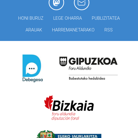
HONI BURUZ
LEGE OHARRA
PUBLIZITATEA
ARAUAK
HARREMANETARAKO
RSS