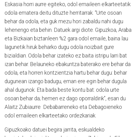
Eskasia horri aurre egiteko, odol emaileen elkarteetatik
odola ematera deitu dituzte herritarrak. “Urte osoan
behar da odola, eta guk mezu hori zabaldu nahi dugu
lehenengo eta behin. Datuek argi diote. Gipuzkoa, Araba
eta Bizkaian biztanleen %2 gara odol emaile, baina lau
lagunetik hiruk beharko dugu odola noizbait gure
bizialdian. Odola behar izateko ez baita istripu larri bat
izan behar. Belauneko ebakuntza baterako ere behar da
odola, eta horren kontzientzia hartu behar dugu: behar
dugunean izango badugu, eman ere egin behar dugula
ahal dugunok. Eta bada beste kontu bat: odola urte
osoan behar da; hemen ez dago oporraldirik”, esan du
Alaitz Zubiaurre Debabarreneko eta Debagoieneko
odol emaileen elkarteetako ordezkariak.
Gipuzkoako datuei begira jarrita, eskualdeko