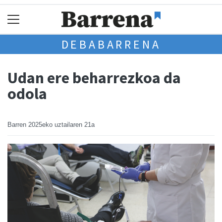
DEBABARRENA
Udan ere beharrezkoa da
odola
Barren
2025eko uztailaren 21a