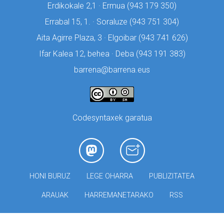
Erdikokale 2,1 · Ermua (
943 179 350)
Errabal 15, 1. · Soraluze (
943 751 304)
Aita Agirre Plaza, 3 · Elgoibar (
943 741 626)
Ifar Kalea 12, behea · Deba (
943 191 383)
barrena@barrena.eus
Codesyntaxek garatua
HONI BURUZ
LEGE OHARRA
PUBLIZITATEA
ARAUAK
HARREMANETARAKO
RSS