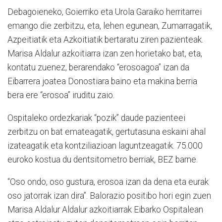
Debagoieneko, Goierriko eta Urola Garaiko herritarrei
emango die zerbitzu, eta, lehen egunean, Zumarragatik,
Azpeitiatik eta Azkoitiatik bertaratu ziren pazienteak.
Marisa Aldalur azkoitiarra izan zen horietako bat, eta,
kontatu zuenez, berarendako “erosoagoa” izan da
Eibarrera joatea Donostiara baino eta makina berria
bera ere “erosoa” iruditu zaio.
Ospitaleko ordezkariak “pozik” daude pazienteei
zerbitzu on bat emateagatik, gertutasuna eskaini ahal
izateagatik eta kontziliazioan laguntzeagatik. 75.000
euroko kostua du dentsitometro berriak, BEZ barne.
“Oso ondo, oso gustura, erosoa izan da dena eta eurak
oso jatorrak izan dira”. Balorazio positibo hori egin zuen
Marisa Aldalur Aldalur azkoitiarrak Eibarko Ospitalean