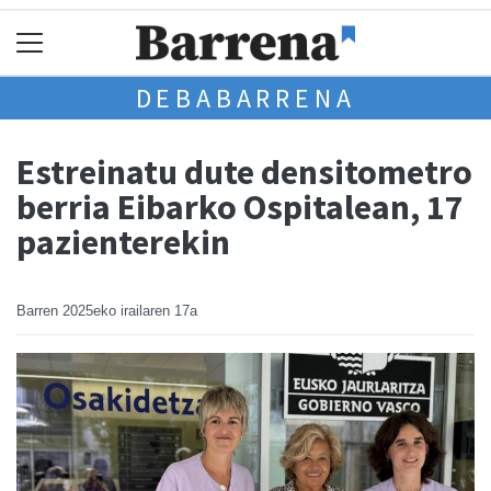
DEBABARRENA
Estreinatu dute densitometro
berria Eibarko Ospitalean, 17
pazienterekin
Barren
2025eko irailaren 17a