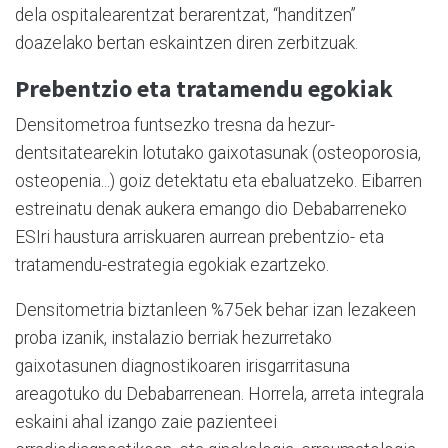
dela ospitalearentzat berarentzat, “handitzen”
doazelako bertan eskaintzen diren zerbitzuak.
Prebentzio eta tratamendu egokiak
Densitometroa funtsezko tresna da hezur-
dentsitatearekin lotutako gaixotasunak (osteoporosia,
osteopenia...) goiz detektatu eta ebaluatzeko. Eibarren
estreinatu denak aukera emango dio Debabarreneko
ESIri haustura arriskuaren aurrean prebentzio- eta
tratamendu-estrategia egokiak ezartzeko.
Densitometria biztanleen %75ek behar izan lezakeen
proba izanik, instalazio berriak hezurretako
gaixotasunen diagnostikoaren irisgarritasuna
areagotuko du Debabarrenean. Horrela, arreta integrala
eskaini ahal izango zaie pazienteei