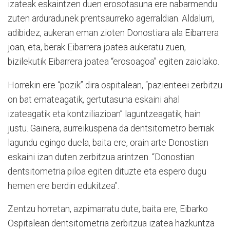
izateak eskaintzen duen erosotasuna ere nabarmendu
zuten arduradunek prentsaurreko agerraldian. Aldalurri,
adibidez, aukeran eman zioten Donostiara ala Eibarrera
joan, eta, berak Eibarrera joatea aukeratu zuen,
bizilekutik Eibarrera joatea “erosoagoa” egiten zaiolako.
Horrekin ere “pozik” dira ospitalean, “pazienteei zerbitzu
on bat emateagatik, gertutasuna eskaini ahal
izateagatik eta kontziliazioan” laguntzeagatik, hain
justu. Gainera, aurreikuspena da dentsitometro berriak
lagundu egingo duela, baita ere, orain arte Donostian
eskaini izan duten zerbitzua arintzen. “Donostian
dentsitometria piloa egiten dituzte eta espero dugu
hemen ere berdin edukitzea”.
Zentzu horretan, azpimarratu dute, baita ere, Eibarko
Ospitalean dentsitometria zerbitzua izatea hazkuntza