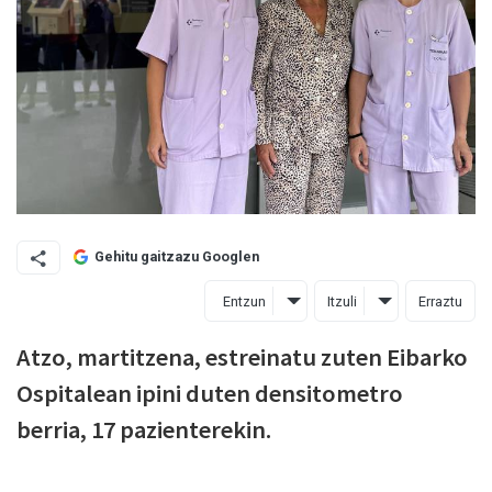
Gehitu gaitzazu Googlen
Entzun
Itzuli
Erraztu
Atzo, martitzena, estreinatu zuten Eibarko
Ospitalean ipini duten densitometro
berria, 17 pazienterekin.