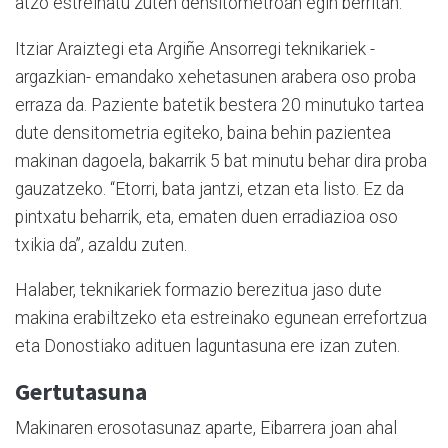
atzo estreinatu zuten densitometroan egin berritan.
Itziar Araiztegi eta Argiñe Ansorregi teknikariek -
argazkian- emandako xehetasunen arabera oso proba
erraza da. Paziente batetik bestera 20 minutuko tartea
dute densitometria egiteko, baina behin pazientea
makinan dagoela, bakarrik 5 bat minutu behar dira proba
gauzatzeko. “Etorri, bata jantzi, etzan eta listo. Ez da
pintxatu beharrik, eta, ematen duen erradiazioa oso
txikia da”, azaldu zuten.
Halaber, teknikariek formazio berezitua jaso dute
makina erabiltzeko eta estreinako egunean errefortzua
eta Donostiako adituen laguntasuna ere izan zuten.
Gertutasuna
Makinaren erosotasunaz aparte, Eibarrera joan ahal