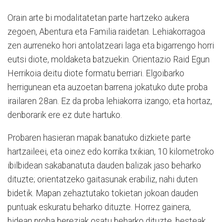
Orain arte bi modalitatetan parte hartzeko aukera
zegoen, Abentura eta Familia raidetan. Lehiakorragoa
zen aurreneko hori antolatzeari laga eta bigarrengo horri
eutsi diote, moldaketa batzuekin. Orientazio Raid Egun
Herrikoia deitu diote formatu berriari. Elgoibarko
herrigunean eta auzoetan barrena jokatuko dute proba
irailaren 28an. Ez da proba lehiakorra izango; eta hortaz,
denborarik ere ez dute hartuko.
Probaren hasieran mapak banatuko dizkiete parte
hartzaileei, eta oinez edo korrika txikian, 10 kilometroko
ibilbidean sakabanatuta dauden balizak jaso beharko
dituzte; orientatzeko gaitasunak erabiliz, nahi duten
bidetik. Mapan zehaztutako tokietan jokoan dauden
puntuak eskuratu beharko dituzte. Horrez gainera,
bidean proba bereziak osatu beharko dituzte, besteak