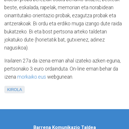
beste, eskalada, rapelak, memorian eta norabidean
oinarritutako orientazio probak, ezagutza probak eta
antzerakoak. Bi ordu eta erdiko muga izango dute raida
bukatzeko. Bi eta bost pertsona arteko taldetan
jokatuko dute (horietatik bat, gutxienez, adinez
nagusikoa).
Irailaren 27a da izena eman ahal izateko azken eguna,
pertsonako 3 euro ordainduta. On-line eman behar da
izena
morkaiko.eus
webgunean.
KIROLA
Barrena Komunikazio Taldea