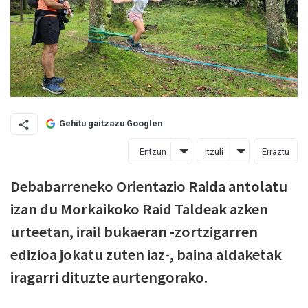
Gehitu gaitzazu Googlen
Entzun
Itzuli
Erraztu
Debabarreneko Orientazio Raida antolatu
izan du Morkaikoko Raid Taldeak azken
urteetan, irail bukaeran -zortzigarren
edizioa jokatu zuten iaz-, baina aldaketak
iragarri dituzte aurtengorako.