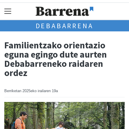
DEBABARRENA
Familientzako orientazio
eguna egingo dute aurten
Debabarreneko raidaren
ordez
Berriketan
2025eko irailaren 19a