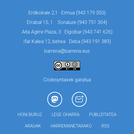
Erdikokale 2,1 · Ermua (
943 179 350)
Errabal 15, 1. · Soraluze (
943 751 304)
Aita Agirre Plaza, 3 · Elgoibar (
943 741 626)
Ifar Kalea 12, behea · Deba (
943 191 383)
barrena@barrena.eus
Codesyntaxek garatua
HONI BURUZ
LEGE OHARRA
PUBLIZITATEA
ARAUAK
HARREMANETARAKO
RSS