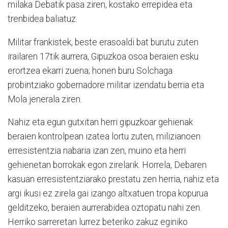
milaka Debatik pasa ziren, kostako errepidea eta
trenbidea baliatuz.
Militar frankistek, beste erasoaldi bat burutu zuten
irailaren 17tik aurrera, Gipuzkoa osoa beraien esku
erortzea ekarri zuena; honen buru Solchaga
probintziako gobernadore militar izendatu berria eta
Mola jenerala ziren.
Nahiz eta egun gutxitan herri gipuzkoar gehienak
beraien kontrolpean izatea lortu zuten, milizianoen
erresistentzia nabaria izan zen, muino eta herri
gehienetan borrokak egon zirelarik. Horrela, Debaren
kasuan erresistentziarako prestatu zen herria, nahiz eta
argi ikusi ez zirela gai izango altxatuen tropa kopurua
gelditzeko, beraien aurrerabidea oztopatu nahi zen.
Herriko sarreretan lurrez beteriko zakuz eginiko