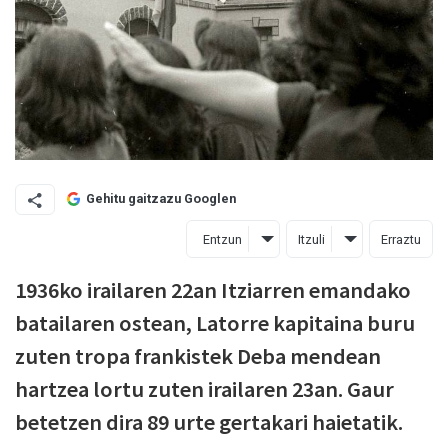
Gehitu gaitzazu Googlen
Entzun
Itzuli
Erraztu
1936ko irailaren 22an Itziarren emandako
batailaren ostean, Latorre kapitaina buru
zuten tropa frankistek Deba mendean
hartzea lortu zuten irailaren 23an. Gaur
betetzen dira 89 urte gertakari haietatik.