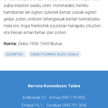
zubia eraisten saiatu ziren. Horretarako, herriko
harrobietan lan egiten zutenek bertan zuloak egiten
jardun zuten, ondoren lehergailuak bertan txertatzeko.
Hala ere, tropa frankistek ezustean harrapatu zituzten
eta ihesari eman behar izan zioten.
Iturria:
Deba 1936-1945
liburua
GIZARTEA
DEBA
ITZIARKO AUZO UDALA
Barrena Komunikazio Taldea
Erdikokale 2,1 · Ermua (
943 179 350)
Errabal 15, 1. · Soraluze (
943 751 304)