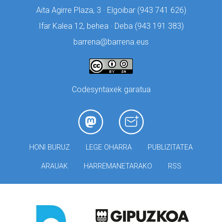
Aita Agirre Plaza, 3 · Elgoibar (
943 741 626)
Ifar Kalea 12, behea · Deba (
943 191 383)
barrena@barrena.eus
Codesyntaxek garatua
HONI BURUZ
LEGE OHARRA
PUBLIZITATEA
ARAUAK
HARREMANETARAKO
RSS