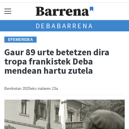
DEBABARRENA
EFEMERIDEA
Gaur 89 urte betetzen dira
tropa frankistek Deba
mendean hartu zutela
Berriketan
2025eko irailaren 23a