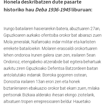
Honela deskribatzen dute pasarte
historiko hau
Deba 1936-1945
liburuan:
Irungo batailaren hasierarekin batera, abuztuaren 27an,
Gipuzkoaren aurkako ofentsiba orokor bat abiarazi zuen
Mola jeneralak, Nafarroako indar militar eta karlisten
errekete batailoiekin. Molaren erasoaldi orokortuaren
lehen ondorioa Irunen galera izan zen, irailaren 5ean.
Ondorioz, etengabeko atzerabide bat egitera behartuak
aurkitu ziren Gipuzkoako Defentsa Batzordeen baitan
antolatutako indarrak. Borroka gogorren ostean,
Donostia irailaren 13an erori zen eta honek
biztanleriaren ebakuazio orokor bat ekarri zuen, milaka
pertsonak Bizkaia alderako ihesari ekingo ziotelarik,
altxatuen tropen errepresioaren beldur. Hauetako