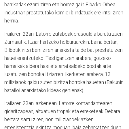
barrikadak ezarri ziren eta horrez gain Eibarko Orbea
industrian prestatutako kamioi blindatuak ere iritsi ziren
herrira.
Irailaren 22an, Latorre zutabeak erasoaldia burutu zuen
Zumaiatik, Itziar hartzeko helburuarekin, baina bertan,
Bilbotik iritsi berri ziren anarkista talde bat prestatu zen
hauei erantzuteko. Testigantzen arabera, goizeko
hamaikak aldera hasi eta arratsaldeko bostak arte
luzatu zen borroka Itziarren. Ikerketen arabera, 13
milizianok galdu zuten bizitza borroka hauetan (Bakunin
batailoi anarkistako kideak gehienak).
Irailaren 23an, azkenean, Latorre komandantearen
gidaritzapean, altxatuen tropak eta erreketeak Debara
bertara sartu ziren, non milizianoek azken
erresistentzia ekintza moduan ibaia zeharkatzen duen