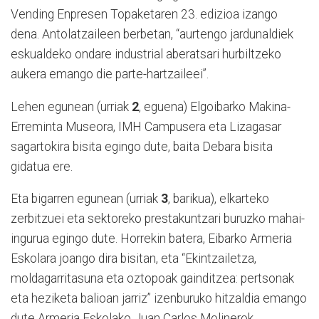
Vending Enpresen Topaketaren 23. edizioa izango
dena. Antolatzaileen berbetan, “aurtengo jardunaldiek
eskualdeko ondare industrial aberatsari hurbiltzeko
aukera emango die parte-hartzaileei”.
Lehen egunean (urriak
2
, eguena) Elgoibarko Makina-
Erreminta Museora, IMH Campusera eta Lizagasar
sagartokira bisita egingo dute, baita Debara bisita
gidatua ere.
Eta bigarren egunean (urriak
3
, barikua), elkarteko
zerbitzuei eta sektoreko prestakuntzari buruzko mahai-
ingurua egingo dute. Horrekin batera, Eibarko Armeria
Eskolara joango dira bisitan, eta “Ekintzailetza,
moldagarritasuna eta oztopoak gainditzea: pertsonak
eta heziketa balioan jarriz” izenburuko hitzaldia emango
dute Armeria Eskolako Juan Carlos Molinerok