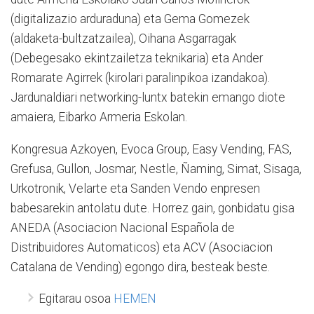
(digitalizazio arduraduna) eta Gema Gomezek
(aldaketa-bultzatzailea), Oihana Asgarragak
(Debegesako ekintzailetza teknikaria) eta Ander
Romarate Agirrek (kirolari paralinpikoa izandakoa).
Jardunaldiari networking-luntx batekin emango diote
amaiera, Eibarko Armeria Eskolan.
Kongresua Azkoyen, Evoca Group, Easy Vending, FAS,
Grefusa, Gullon, Josmar, Nestle, Ñaming, Simat, Sisaga,
Urkotronik, Velarte eta Sanden Vendo enpresen
babesarekin antolatu dute. Horrez gain, gonbidatu gisa
ANEDA (Asociacion Nacional Española de
Distribuidores Automaticos) eta ACV (Asociacion
Catalana de Vending) egongo dira, besteak beste.
Egitarau osoa
HEMEN