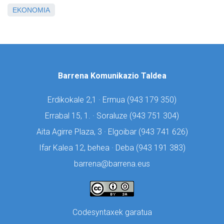
EKONOMIA
Barrena Komunikazio Taldea
Erdikokale 2,1 · Ermua (
943 179 350)
Errabal 15, 1. · Soraluze (
943 751 304)
Aita Agirre Plaza, 3 · Elgoibar (
943 741 626)
Ifar Kalea 12, behea · Deba (
943 191 383)
barrena@barrena.eus
Codesyntaxek garatua