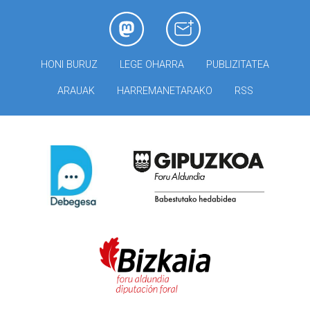
HONI BURUZ
LEGE OHARRA
PUBLIZITATEA
ARAUAK
HARREMANETARAKO
RSS