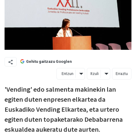
Gehitu gaitzazu Googlen
Entzun
Itzuli
Erraztu
'Vending' edo salmenta makinekin lan
egiten duten enpresen elkartea da
Euskadiko Vending Elkartea, eta urtero
egiten duten topaketarako Debabarrena
eskualdea aukeratu dute aurten.