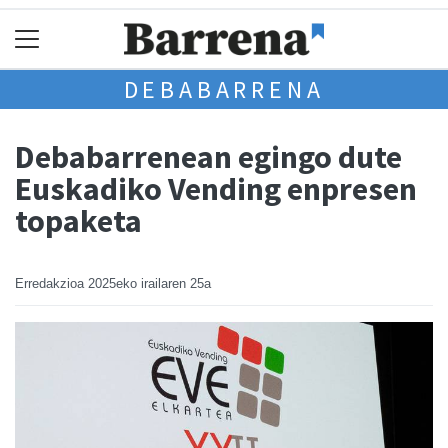
DEBABARRENA
Debabarrenean egingo dute
Euskadiko Vending enpresen
topaketa
Erredakzioa
2025eko irailaren 25a