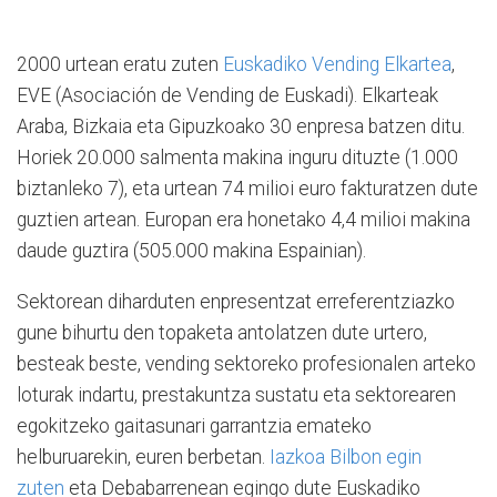
2000 urtean eratu zuten
Euskadiko Vending Elkartea
,
EVE (Asociación de Vending de Euskadi). Elkarteak
Araba, Bizkaia eta Gipuzkoako 30 enpresa batzen ditu.
Horiek 20.000 salmenta makina inguru dituzte (1.000
biztanleko 7), eta urtean 74 milioi euro fakturatzen dute
guztien artean. Europan era honetako 4,4 milioi makina
daude guztira (505.000 makina Espainian).
Sektorean diharduten enpresentzat erreferentziazko
gune bihurtu den topaketa antolatzen dute urtero,
besteak beste, vending sektoreko profesionalen arteko
loturak indartu, prestakuntza sustatu eta sektorearen
egokitzeko gaitasunari garrantzia emateko
helburuarekin, euren berbetan.
Iazkoa Bilbon egin
zuten
eta Debabarrenean egingo dute Euskadiko