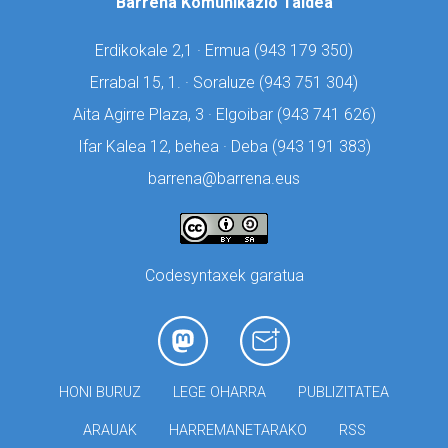
Barrena Komunikazio Taldea
Erdikokale 2,1 · Ermua (
943 179 350)
Errabal 15, 1. · Soraluze (
943 751 304)
Aita Agirre Plaza, 3 · Elgoibar (
943 741 626)
Ifar Kalea 12, behea · Deba (
943 191 383)
barrena@barrena.eus
Codesyntaxek garatua
HONI BURUZ
LEGE OHARRA
PUBLIZITATEA
ARAUAK
HARREMANETARAKO
RSS