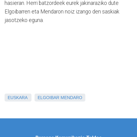
hasieran. Herri batzordeek eurek jakinaraziko dute
Elgoibarren eta Mendaron noiz izango den saskiak
jasotzeko eguna.
EUSKARA
ELGOIBAR
MENDARO