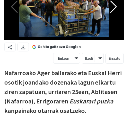
Gehitu gaitzazu Googlen
Entzun
Itzuli
Erraztu
Nafarroako Ager bailarako eta Euskal Herri
osotik joandako dozenaka lagun elkartu
ziren zapatuan, urriaren 25ean, Ablitasen
(Nafarroa), Errigoraren
Euskarari puzka
kanpainako otarrak osatzeko.