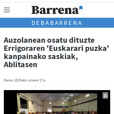
DEBABARRENA
Auzolanean osatu dituzte
Errigoraren 'Euskarari puzka'
kanpainako saskiak,
Ablitasen
Barren
2025eko urriaren 27a