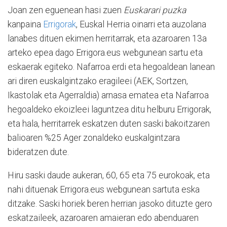
Joan zen eguenean hasi zuen
Euskarari puzka
kanpaina
Errigorak
, Euskal Herria oinarri eta auzolana
lanabes dituen ekimen herritarrak, eta azaroaren 13a
arteko epea dago Errigora.eus webgunean sartu eta
eskaerak egiteko. Nafarroa erdi eta hegoaldean lanean
ari diren euskalgintzako eragileei (AEK, Sortzen,
Ikastolak eta Agerraldia) arnasa ematea eta Nafarroa
hegoaldeko ekoizleei laguntzea ditu helburu Errigorak,
eta hala, herritarrek eskatzen duten saski bakoitzaren
balioaren %25 Ager zonaldeko euskalgintzara
bideratzen dute.
Hiru saski daude aukeran, 60, 65 eta 75 eurokoak, eta
nahi dituenak Errigora.eus webgunean sartuta eska
ditzake. Saski horiek beren herrian jasoko dituzte gero
eskatzaileek, azaroaren amaieran edo abenduaren