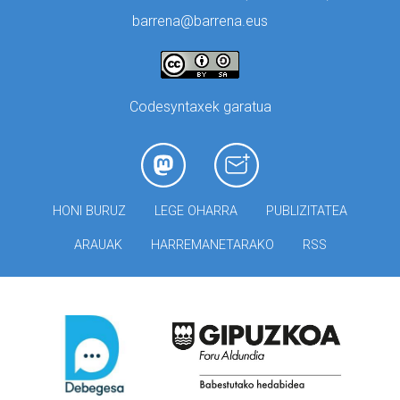
barrena@barrena.eus
Codesyntaxek garatua
HONI BURUZ
LEGE OHARRA
PUBLIZITATEA
ARAUAK
HARREMANETARAKO
RSS