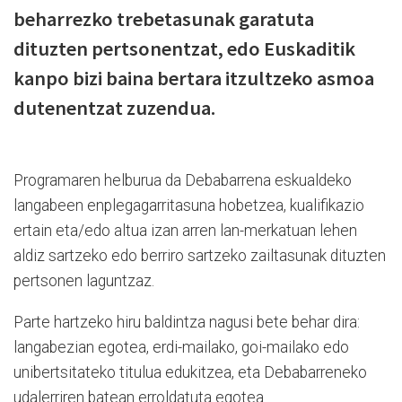
beharrezko trebetasunak garatuta
dituzten pertsonentzat, edo Euskaditik
kanpo bizi baina bertara itzultzeko asmoa
dutenentzat zuzendua.
Programaren helburua da Debabarrena eskualdeko
langabeen enplegagarritasuna hobetzea, kualifikazio
ertain eta/edo altua izan arren lan-merkatuan lehen
aldiz sartzeko edo berriro sartzeko zailtasunak dituzten
pertsonen laguntzaz.
Parte hartzeko hiru baldintza nagusi bete behar dira:
langabezian egotea, erdi-mailako, goi-mailako edo
unibertsitateko titulua edukitzea, eta Debabarreneko
udalerriren batean erroldatuta egotea.