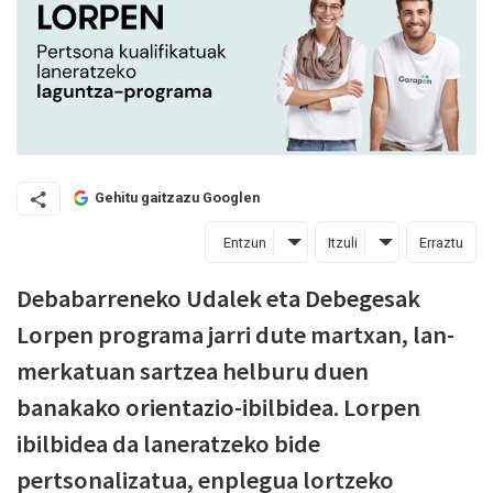
Gehitu gaitzazu Googlen
Entzun
Itzuli
Erraztu
Debabarreneko Udalek eta Debegesak
Lorpen programa jarri dute martxan, lan-
merkatuan sartzea helburu duen
banakako orientazio-ibilbidea. Lorpen
ibilbidea da laneratzeko bide
pertsonalizatua, enplegua lortzeko