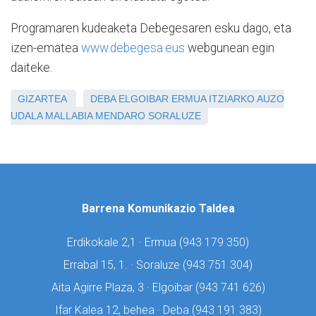
Programaren kudeaketa Debegesaren esku dago, eta
izen-ematea
www.debegesa.eus
webgunean egin
daiteke.
GIZARTEA
DEBA
ELGOIBAR
ERMUA
ITZIARKO AUZO
UDALA
MALLABIA
MENDARO
SORALUZE
Barrena Komunikazio Taldea
Erdikokale 2,1 · Ermua (
943 179 350)
Errabal 15, 1. · Soraluze (
943 751 304)
Aita Agirre Plaza, 3 · Elgoibar (
943 741 626)
Ifar Kalea 12, behea · Deba (
943 191 383)