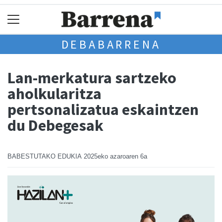
DEBABARRENA
Lan-merkatura sartzeko
aholkularitza
pertsonalizatua eskaintzen
du Debegesak
BABESTUTAKO EDUKIA
2025eko azaroaren 6a