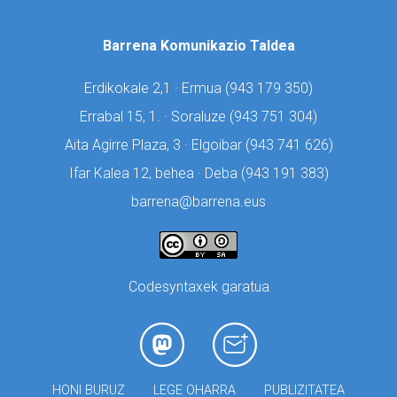
Barrena Komunikazio Taldea
Erdikokale 2,1 · Ermua (
943 179 350)
Errabal 15, 1. · Soraluze (
943 751 304)
Aita Agirre Plaza, 3 · Elgoibar (
943 741 626)
Ifar Kalea 12, behea · Deba (
943 191 383)
barrena@barrena.eus
Codesyntaxek garatua
HONI BURUZ
LEGE OHARRA
PUBLIZITATEA