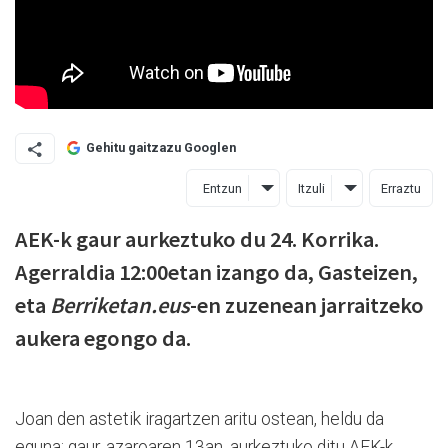
Gehitu gaitzazu Googlen
Entzun
Itzuli
Erraztu
AEK-k gaur aurkeztuko du 24. Korrika.
Agerraldia 12:00etan izango da, Gasteizen,
eta
Berriketan.eus
-en zuzenean jarraitzeko
aukera egongo da.
Joan den astetik iragartzen aritu ostean, heldu da
eguna; gaur, azaroaren 13an, aurkeztuko ditu AEK-k