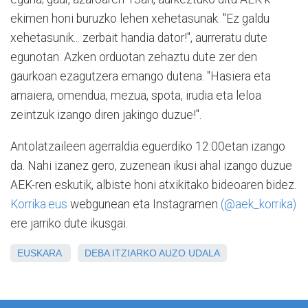
ekimen honi buruzko lehen xehetasunak. "Ez galdu
xehetasunik... zerbait handia dator!", aurreratu dute
egunotan. Azken orduotan zehaztu dute zer den
gaurkoan ezagutzera emango dutena. "
Hasiera eta
amaiera, omendua, mezua, spota, irudia eta leloa
zeintzuk izango diren jakingo duzue!
".
Antolatzaileen agerraldia eguerdiko 12:00etan izango
da. Nahi izanez gero, zuzenean ikusi ahal izango duzue
AEK-ren eskutik, albiste honi atxikitako bideoaren bidez.
Korrika.eus
webgunean eta Instagramen
(@aek_korrika)
ere jarriko dute ikusgai.
EUSKARA
DEBA
ITZIARKO AUZO UDALA