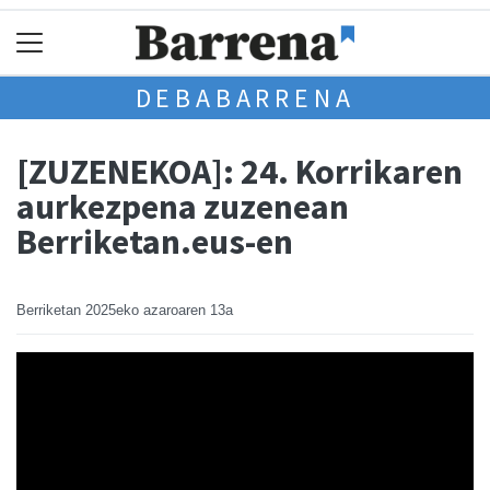
DEBABARRENA
[ZUZENEKOA]: 24. Korrikaren
aurkezpena zuzenean
Berriketan.eus-en
Berriketan
2025eko azaroaren 13a