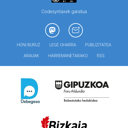
Codesyntaxek garatua
HONI BURUZ
LEGE OHARRA
PUBLIZITATEA
ARAUAK
HARREMANETARAKO
RSS