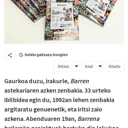
Gehitu gaitzazu Googlen
Entzun
Itzuli
Erraztu
Gaurkoa duzu, irakurle,
Barren
astekariaren azken zenbakia. 33 urteko
ibilbidea egin du, 1992an lehen zenbakia
argitaratu genuenetik, eta iritsi zaio
azkena. Abenduaren 19an,
Barrena