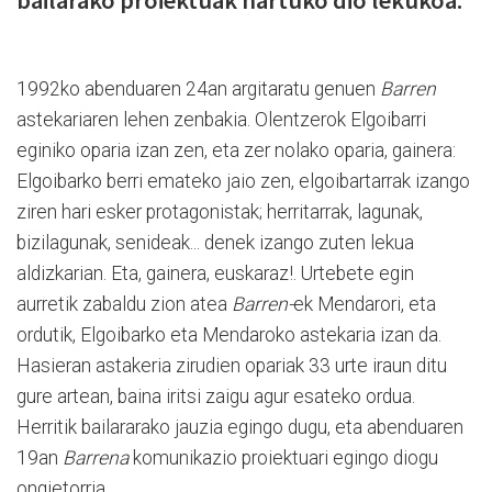
bailarako proiektuak hartuko dio lekukoa.
1992ko abenduaren 24an argitaratu genuen
Barren
astekariaren lehen zenbakia. Olentzerok Elgoibarri
eginiko oparia izan zen, eta zer nolako oparia, gainera:
Elgoibarko berri emateko jaio zen, elgoibartarrak izango
ziren hari esker protagonistak; herritarrak, lagunak,
bizilagunak, senideak... denek izango zuten lekua
aldizkarian. Eta, gainera, euskaraz!. Urtebete egin
aurretik zabaldu zion atea
Barren-
ek Mendarori, eta
ordutik, Elgoibarko eta Mendaroko astekaria izan da.
Hasieran astakeria zirudien opariak 33 urte iraun ditu
gure artean, baina iritsi zaigu agur esateko ordua.
Herritik bailararako jauzia egingo dugu, eta abenduaren
19an
Barrena
komunikazio proiektuari egingo diogu
ongietorria.