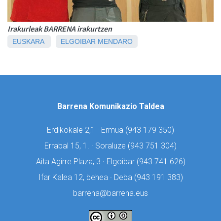
Irakurleak BARRENA irakurtzen
EUSKARA
ELGOIBAR
MENDARO
Barrena Komunikazio Taldea
Erdikokale 2,1 · Ermua (
943 179 350)
Errabal 15, 1. · Soraluze (
943 751 304)
Aita Agirre Plaza, 3 · Elgoibar (
943 741 626)
Ifar Kalea 12, behea · Deba (
943 191 383)
barrena@barrena.eus