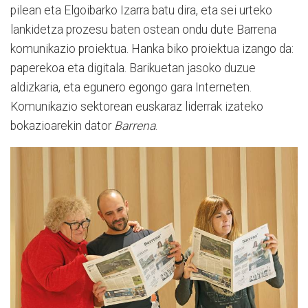
pilean eta Elgoibarko Izarra batu dira, eta sei urteko
lankidetza prozesu baten ostean ondu dute Barrena
komunikazio proiektua. Hanka biko proiektua izango da:
paperekoa eta digitala. Barikuetan jasoko duzue
aldizkaria, eta egunero egongo gara Interneten.
Komunikazio sektorean euskaraz liderrak izateko
bokazioarekin dator
Barrena
.