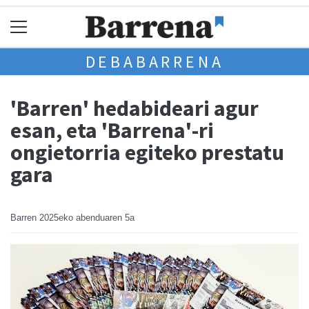
DEBABARRENA
'Barren' hedabideari agur
esan, eta 'Barrena'-ri
ongietorria egiteko prestatu
gara
Barren
2025eko abenduaren 5a