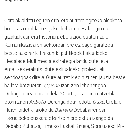
Garaiak aldatu egiten dira, eta aurrera egiteko aldaketa
horietara moldatzen jakin behar da. Hala egin du
gizakiak aurrera historian: eboluzioa esaten zaio.
Komunikazioaren sektorean ere ez dago garatzea
beste aukerarik. Erakunde publikoek Eskualdeko
Hedabide Multimedia estrategia landu dute, eta
emaitzek erakutsi dute eskualdeko proiektuak
sendoagoak direla. Gure aurretik egin zuten jauzia beste
bailara batzuetan:
Goiena
izan zen lehenengoa
Debagoienean orain dela 25 urte, eta haren atzetik
etorri ziren
Anboto
, Durangaldean edota
Guka
, Urolan.
Haien bidetik jaioko da
Barrena
Debabarrenean.
Eskualdeko euskara elkarteen proiektua izango da.
Debako Zuhatza, Ermuko Euskal Birusa, Soraluzeko Pil-