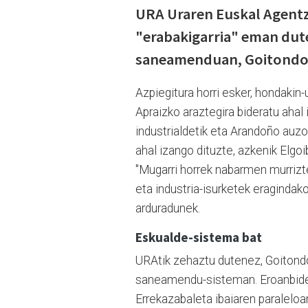
URA Uraren Euskal Agentz
"erabakigarria" eman dut
saneamenduan, Goitondo–E
Azpiegitura horri esker, hondaki
Apraizko araztegira bideratu ahal
industrialdetik eta Arandoño auzo
ahal izango dituzte, azkenik Elgo
"Mugarri horrek nabarmen murrizten
eta industria-isurketek eragindako
arduradunek.
Eskualde-sistema bat
URAtik zehaztu dutenez, Goitond
saneamendu-sisteman. Eroanbide 
Errekazabaleta ibaiaren paraleloa