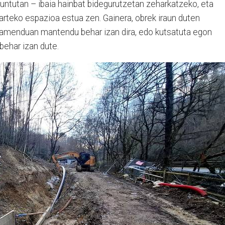
untutan – ibaia hainbat bidegurutzetan zeharkatzeko, eta
 arteko espazioa estua zen. Gainera, obrek iraun duten
namenduan mantendu behar izan dira, edo kutsatuta egon
behar izan dute.