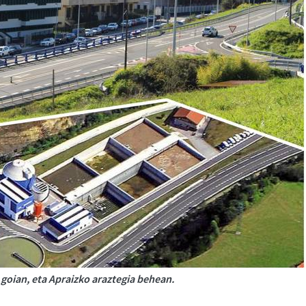
goian, eta Apraizko araztegia behean.