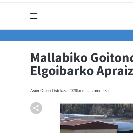
Mallabiko Goiton
Elgoibarko Apraiz
Asier Orbea Ostolaza
2026ko maiatzaren 28a