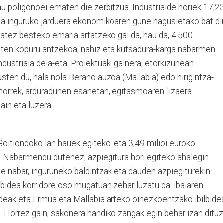
u poligonoei ematen die zerbitzua. Industrialde horiek 17,2
ta inguruko jarduera ekonomikoaren gune nagusietako bat dir
atez besteko emaria artatzeko gai da, hau da, 4.500
keten kopuru antzekoa, nahiz eta kutsadura-karga nabarmen
ndustriala dela-eta. Proiektuak, gainera, etorkizunean
sten du, hala nola Berano auzoa (Mallabia) edo hirigintza-
 horrek, arduradunen esanetan, egitasmoaren "izaera
ain eta luzera.
 Goitiondoko lan hauek egiteko, eta 3,49 milioi euroko
). Nabarmendu dutenez, azpiegitura hori egiteko ahalegin
te nabar, inguruneko baldintzak eta dauden azpiegiturekin
ilbidea korridore oso mugatuan zehar luzatu da: ibaiaren
ideak eta Ermua eta Mallabia arteko oinezkoentzako ibilbide
). Horrez gain, sakonera handiko zangak egin behar izan ditu