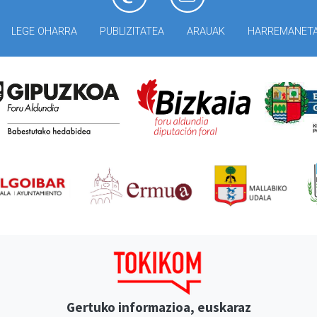
LEGE OHARRA
PUBLIZITATEA
ARAUAK
HARREMANET
Gertuko informazioa, euskaraz