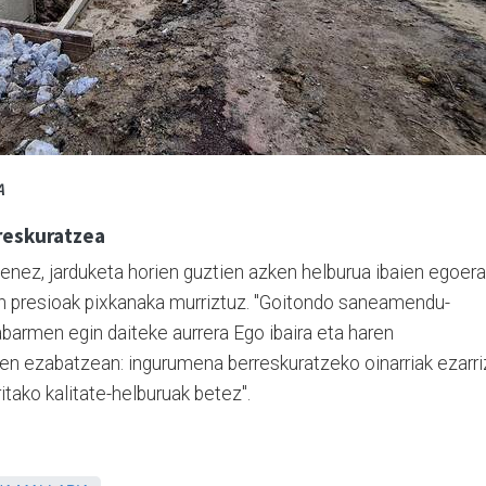
A
reskuratzea
enez, jarduketa horien guztien azken helburua ibaien egoera
n presioak pixkanaka murriztuz. "Goitondo saneamendu-
barmen egin daiteke aurrera Ego ibaira eta haren
eten ezabatzean: ingurumena berreskuratzeko oinarriak ezarri
itako kalitate-helburuak betez".