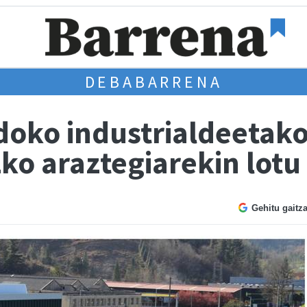
DEBABARRENA
doko industrialdeetak
ko araztegiarekin lotu
Gehitu gaitz