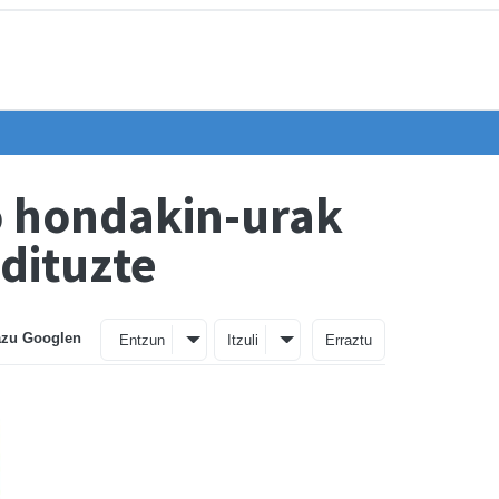
o hondakin-urak
 dituzte
azu Googlen
Entzun
Itzuli
Erraztu