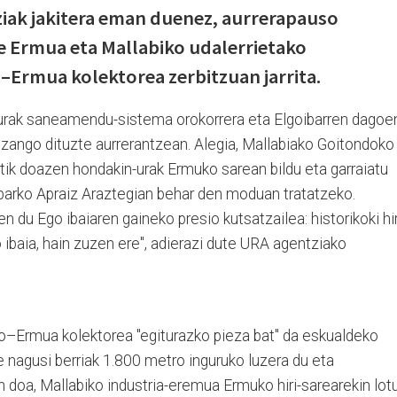
iak jakitera eman duenez, aurrerapauso
e Ermua eta Mallabiko udalerrietako
rmua kolektorea zerbitzuan jarrita.
n-urak saneamendu-sistema orokorrera eta Elgoibarren dagoe
 izango dituzte aurrerantzean. Alegia, Mallabiako Goitondoko
tik doazen hondakin-urak Ermuko sarean bildu eta garraiatu
ibarko Apraiz Araztegian behar den moduan tratatzeko.
 du Ego ibaiaren gaineko presio kutsatzailea: historikoki hir
 ibaia, hain zuzen ere", adierazi dute URA agentziako
o–Ermua kolektorea "egiturazko pieza bat" da eskualdeko
nagusi berriak 1.800 metro inguruko luzera du eta
n doa, Mallabiko industria-eremua Ermuko hiri-sarearekin lot