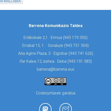
UA
MALLABIA
Barrena Komunikazio Taldea
Erdikokale 2,1 · Ermua (
943 179 350)
Errabal 15, 1. · Soraluze (
943 751 304)
Aita Agirre Plaza, 3 · Elgoibar (
943 741 626)
Ifar Kalea 12, behea · Deba (
943 191 383)
barrena@barrena.eus
Codesyntaxek garatua