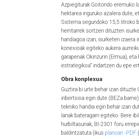
Azpiegiturak Goitondo eremuko la
hektarea inguruko azalera dute, e
Sistema segundoko 15,5 litroko b
herritarrek sortzen dituzten isur
handiagoa izan, isurketen izaera i
konexioak egiteko aukera aurreiku
garapenak Okinzurin (Ermua), eta
estrategikoa" indartzen du epe ert
Obra konplexua
Guztira bi urte behar izan dituzte
inbertsioa egin dute (BEZa barne
tekniko handia egin behar izan du
lanak bateragarri egiteko. Bere ib
hurbiltasunak, BI-2301 foru errep
baldintzatuta (ikus
planoan -PDF-