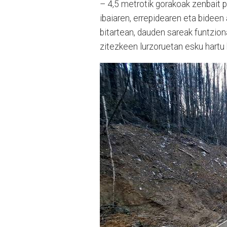
– 4,5 metrotik gorakoak zenbait p
ibaiaren, errepidearen eta bideen
bitartean, dauden sareak funtzio
zitezkeen lurzoruetan esku hartu 