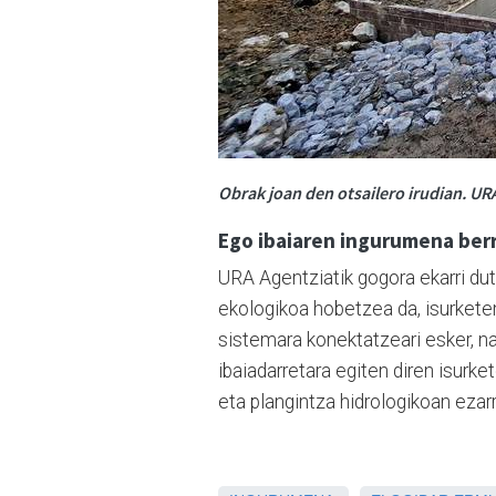
Obrak joan den otsailero irudian. UR
Ego ibaiaren ingurumena ber
URA Agentziatik gogora ekarri dut
ekologikoa hobetzea da, isurkete
sistemara konektatzeari esker, na
ibaiadarretara egiten diren isurk
eta plangintza hidrologikoan ezarr