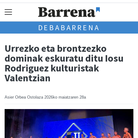
DEBABARRENA
Urrezko eta brontzezko
dominak eskuratu ditu Iosu
Rodriguez kulturistak
Valentzian
Asier Orbea Ostolaza
2026ko maiatzaren 28a