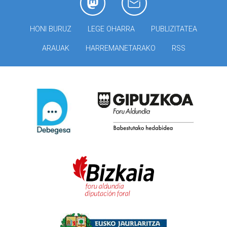
HONI BURUZ
LEGE OHARRA
PUBLIZITATEA
ARAUAK
HARREMANETARAKO
RSS