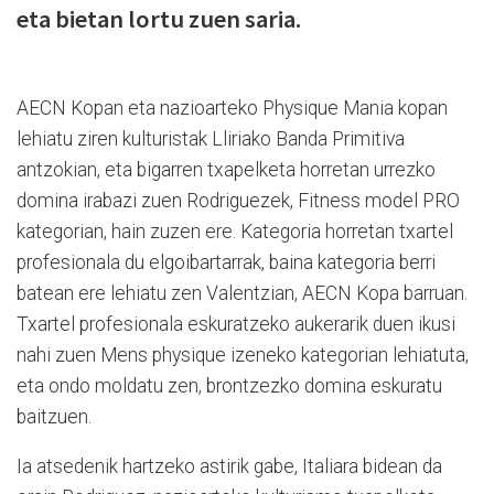
eta bietan lortu zuen saria.
AECN Kopan eta nazioarteko Physique Mania kopan
lehiatu ziren kulturistak Lliriako Banda Primitiva
antzokian, eta bigarren txapelketa horretan urrezko
domina irabazi zuen Rodriguezek, Fitness model PRO
kategorian, hain zuzen ere. Kategoria horretan txartel
profesionala du elgoibartarrak, baina kategoria berri
batean ere lehiatu zen Valentzian, AECN Kopa barruan.
Txartel profesionala eskuratzeko aukerarik duen ikusi
nahi zuen Mens physique izeneko kategorian lehiatuta,
eta ondo moldatu zen, brontzezko domina eskuratu
baitzuen.
Ia atsedenik hartzeko astirik gabe, Italiara bidean da