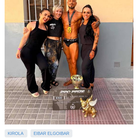
KIROLA
EIBAR
ELGOIBAR