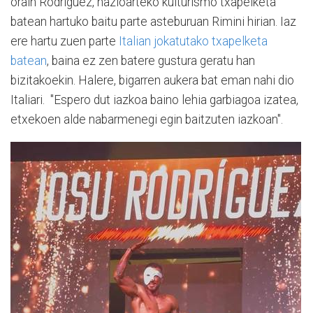
orain Rodriguez, nazioarteko kulturismo txapelketa
batean hartuko baitu parte asteburuan Rimini hirian. Iaz
ere hartu zuen parte
Italian jokatutako txapelketa
batean
, baina ez zen batere gustura geratu han
bizitakoekin. Halere, bigarren aukera bat eman nahi dio
Italiari. "Espero dut iazkoa baino lehia garbiagoa izatea,
etxekoen alde nabarmenegi egin baitzuten iazkoan".