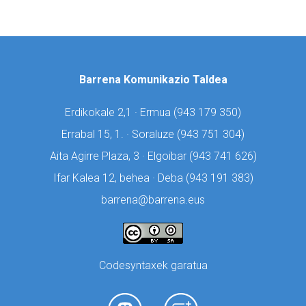
Barrena Komunikazio Taldea
Erdikokale 2,1 · Ermua (
943 179 350)
Errabal 15, 1. · Soraluze (
943 751 304)
Aita Agirre Plaza, 3 · Elgoibar (
943 741 626)
Ifar Kalea 12, behea · Deba (
943 191 383)
barrena@barrena.eus
Codesyntaxek garatua