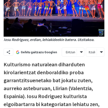
Iosu Rodriguez, erdian, lehiakideekin batera. Utzitakoa.
Entzun
Itzuli
Gehitu gaitzazu Googlen
Kulturismo naturalean diharduten
kirolarientzat denboraldiko proba
garrantzitsuenetako bat jokatu zuten,
aurreko asteburuan, Llirian (Valentzia,
Espainia). Iosu Rodriguez kulturista
elgoibartarra bi kategoriatan lehiatu zen,