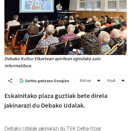
Debako Kultur Elkartean apirilean egindako saio
informatiboa.
Entzun
Itzuli
Gehitu gaitzazu Googlen
Eskainitako plaza guztiak bete direla
jakinarazi du Debako Udalak.
Debako Udalak jakinarazi du TEK Deba-Itziar