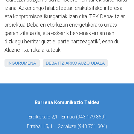
izana. Azkenengo hilabeteetan erakutsitako interesa
eta konpromisoa ikusgarriak izan dira. TEK Deba-Itziar
proiektua Debaren etorkizun energetikorako urrats
garrantzitsua da, eta eskerrik beroenak eman nahi
dizkiegu herritar guztiei parte hartzeagatik", esan du
Alazne Txurruka alkateak.
INGURUMENA
DEBA
ITZIARKO AUZO UDALA
Barrena Komunikazio Taldea
Erdikokale 2,1 · Ermua (
943 179 350)
Errabal 15, 1. · Soraluze (
943 751 304)