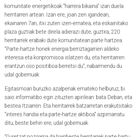
komunitate energetikoak "harrera bikaina" izan duela
herritarren artean. Izan ere, joan zen igandean,
ekainaren 7an, itxi zuten izen-ematea, eta eskainitako
plaza guztiak bete direla adierazi dute; guztira, 220
herritarrek erabaki dute komunitatean parte hartzea.
"Parte-hartze honek energia berriztagarrien aldeko
interesa eta konpromisoa islatzen du, eta herritarren
erantzun oso positiboa berretsi du", nabarmendu du
udal gobernuak.
Egitasmoari buruzko azalpenak emateko helburuz, bi
saio informatibo egin zituzten apirilean: bata Deban, eta
bestea Itziarren. Eta herritarrek batzarretan erakutsitako
"interes handia eta parte-hartze aktiboa" azpimarratu
ditu, beste behin ere, udal gobernuak.
"Guretzat pozgarria da hainbeste herritarrek parte hartu