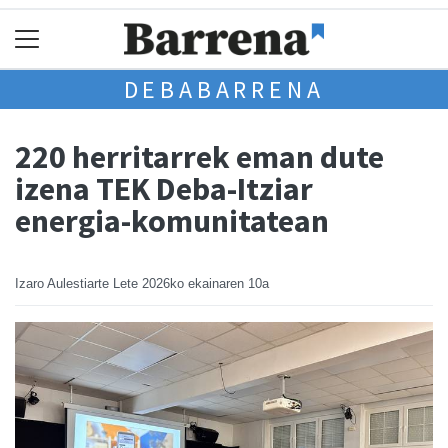
DEBABARRENA
220 herritarrek eman dute
izena TEK Deba-Itziar
energia-komunitatean
Izaro Aulestiarte Lete
2026ko ekainaren 10a