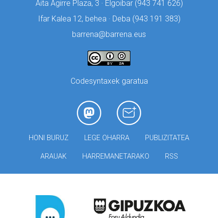
Aita Agirre Plaza, 3 · Elgoibar (
943 741 626)
Ifar Kalea 12, behea · Deba (
943 191 383)
barrena@barrena.eus
Codesyntaxek garatua
HONI BURUZ
LEGE OHARRA
PUBLIZITATEA
ARAUAK
HARREMANETARAKO
RSS