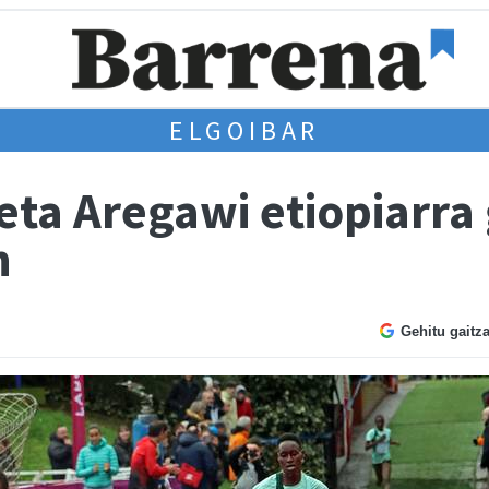
ELGOIBAR
ta Aregawi etiopiarra 
n
Gehitu gaitz