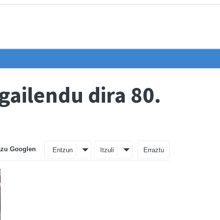
gailendu dira 80.
azu Googlen
Entzun
Itzuli
Erraztu