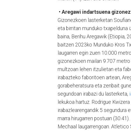
• Aregawi indartsuena gizone
Gizonezkoen lasterketan Soufiane
eta birritan munduko txapelduna 
baina, Berihu Aregawik (Etiopia, 
baitzen 2023ko Munduko Kros Txap
laugarren egin zuen 10.000 metro
gizonezkoen mailan 9.707 metro di
multzoan lehen itzulietan eta fabo
irabazteko faboritoen artean, Ar
gorabeheratsura eta zenbait gunet
segundoan irabazi du lasterketa,
lekukoa hartuz. Rodrigue Kwizera 
irabazlearengandik 5 segundura e
marra hirugarren postuan (30:41).
Mechaal laugarrengoan. Atletico 