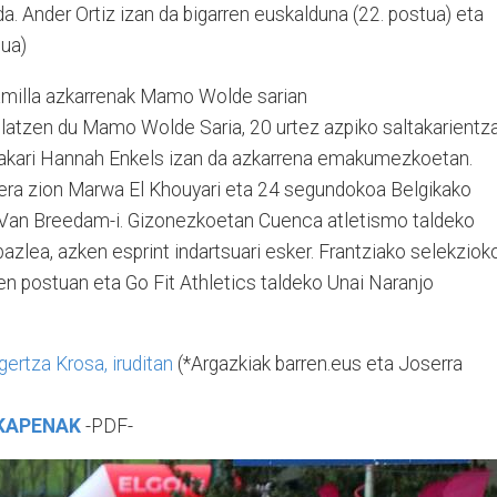
da. Ander Ortiz izan da bigarren euskalduna (22. postua) eta
tua)
amilla azkarrenak Mamo Wolde sarian
olatzen du Mamo Wolde Saria, 20 urtez azpiko saltakarientza
ltakari Hannah Enkels izan da azkarrena emakumezkoetan.
era zion Marwa El Khouyari eta 24 segundokoa Belgikako
d Van Breedam-i. Gizonezkoetan Cuenca atletismo taldeko
bazlea, azken esprint indartsuari esker. Frantziako selekziok
en postuan eta Go Fit Athletics taldeko Unai Naranjo
ertza Krosa, iruditan
(*Argazkiak barren.eus eta Joserra
KAPENAK
-PDF-