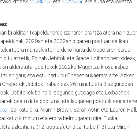
etako krosek,
eta
ere euria eta lokatza
2023koan
2022koan
nez
 bi alditan txapeldunorde izanaren arantza atera nahi zue
apeldunak, 2020an eta 2022an bigarren postuan sailkatu
k irteera marratik irten orduko hartu du tropelaren burua,
an ditu atzetik, Edinah Jebitok eta Grace Loibach herrikideak,
arekin alderatuta. Jebitokek 2022ko Mugertza krosa irabazi
i zuen gaur, eta estu hartu du Chebet bukaerara arte. Azken
an Chebetek Jebitok. Irabazleak 26 minutu eta 8 segundoan
troak, Jebitokek baino bi segundo gutxiago eta Loibachek
niarrek osatu dute podiuma, eta laugarren postutik seigarren
akari
sailkatu dira: Niamh Brown, Sarah Astin eta Lauren Hall,
sailkatutik minutu eta erdira helmugaratu dira. Euskal
eta azkoitiarra (12. postua), Onditz Iturbe (13) eta Miren