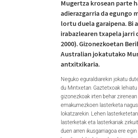
Mugertza krosean parte h
adierazgarria da egungo 
lortu duela garaipena. Bi 
irabazlearen txapela jarr
2000). Gizonezkoetan Berih
Australian jokatutako Mu
antxitxikaria.
Neguko eguraldiarekin jokatu dute
du Mintxetan. Gaztetxoak lehiatu d
gizonezkoak irten behar zirenean 
emakumezkoen lasterketa nagusia
lokatzarekin. Lehen lasterketetan 
lasterketak eta lasterkariak zirkui
duen arren ikusgarriagoa ere egin 