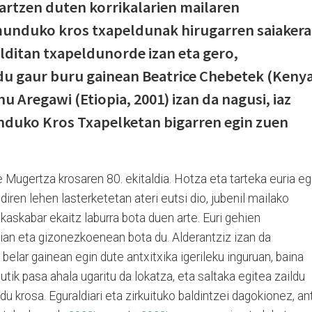
artzen duten korrikalarien mailaren
munduko kros txapeldunak hirugarren saiaker
alditan txapeldunorde izan eta gero,
i du gaur buru gainean Beatrice Chebetek (Kenya
u Aregawi (Etiopia, 2001) izan da nagusi, iaz
nduko Kros Txapelketan bigarren egin zuen
 Mugertza krosaren 80. ekitaldia. Hotza eta tarteka euria eg
iren lehen lasterketetan ateri eutsi dio, jubenil mailako
kaskabar ekaitz laburra bota duen arte. Euri gehien
n eta gizonezkoenean bota du. Alderantziz izan da
belar gainean egin dute antxitxika igerileku inguruan, baina
tutik pasa ahala ugaritu da lokatza, eta saltaka egitea zaildu
du krosa. Eguraldiari eta zirkuituko baldintzei dagokionez, an