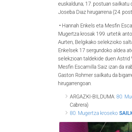
euskalduna; 17. postuan sailkatu 
Joseba Diaz hirugarrena (24. pos
• Hannah Enkels eta Mesfin Esc
Mugertza krosak 199. urtetik ant
Aurten, Belgikako selekzioko sa
Enkelsek 17 sergundoko aldea at
selekzioan taldekide duen Astri
Mesfin Escamilla Saiz izan da ira
Gaston Rohmer sailkatu da bigarr
hirugarrengoan.
ARGAZKI-BILDUMA:
80. Mug
Cabrera)
80. Mugertza kroseko
SAIL