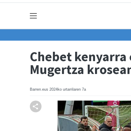
Chebet kenyarra e
Mugertza krosea
Barren.eus
2024ko urtarrilaren 7a