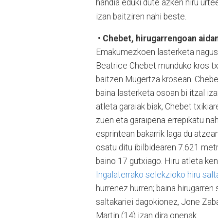
handia eduki dute azken hiru urte
izan baitziren nahi beste.
•
Chebet, hirugarrengoan aida
Emakumezkoen lasterketa nagusian
Beatrice Chebet munduko kros tx
baitzen Mugertza krosean. Chebete
baina lasterketa osoan bi itzal iz
atleta garaiak biak, Chebet txiki
zuen eta garaipena errepikatu nah
esprintean bakarrik laga du atze
osatu ditu ibilbidearen 7.621 me
baino 17 gutxiago. Hiru atleta ke
Ingalaterrako selekzioko hiru salt
hurrenez hurren; baina hirugarren 
saltakariei dagokionez, Jone Zabal
Martin (14) izan dira onenak.