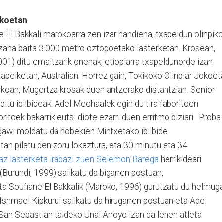
zkoetan
 El Bakkali marokoarra zen izar handiena, txapeldun olinpik
izana baita 3.000 metro oztopoetako lasterketan. Krosean,
2001) ditu emaitzarik onenak, etiopiarra txapeldunorde izan
elketan, Australian. Horrez gain, Tokikoko Olinpiar Jokoet
koan, Mugertza krosak duen antzerako distantzian. Senior
tu ibilbideak. Adel Mechaalek egin du tira faboritoen
ritoek bakarrik eutsi diote ezarri duen erritmo biziari. Proba
egawi moldatu da hobekien Mintxetako ibilbide
an pilatu den zoru lokaztura, eta 30 minutu eta 34
iaz lasterketa irabazi zuen Selemon Barega
herrikideari
(Burundi, 1999) sailkatu da bigarren postuan,
ta Soufiane El Bakkalik (Maroko, 1996) gurutzatu du helmug
 Ishmael Kipkurui sailkatu da hirugarren postuan eta Adel
San Sebastian taldeko Unai Arroyo izan da lehen atleta