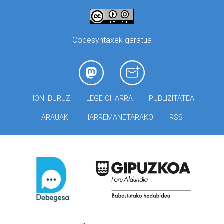
Codesyntaxek garatua
HONI BURUZ
LEGE OHARRA
PUBLIZITATEA
ARAUAK
HARREMANETARAKO
RSS