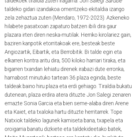
taldekoek tiraldia zuten iragarria. Jon Salegi
Sarube
taldeko gidari izandakoa omentzeko ekitaldia izango
zela zehaztua zuten (Mendaro, 1972-2023). Azkeneko
hilabete pasatxoan zapaturo batzen ibili dira gaur
plazara irten diren neska-mutilak. Herriko kirolariez gain,
baziren kanpotik etorritakoak ere, besteak beste
Angiozartik, Eibartik, eta Berrobitik. Bi talde egin eta
elkarren kontra aritu dira, 500 kiloko harriari tiraka, eta
bigarren txandan lehiatu direnek irabazi dute erronka,
hamabost minutuko tartean 36 plaza eginda, beste
taldeak baino hiru plaza eta erdi gehiago. Tiraldia bukatu
dutenean, plaza erdira atera dituzte Jon Salegi zenaren
emazte Sonia Garcia eta bien seme-alaba diren Arene
eta Kaiet, eta txaloka hartu dituzte herritarrek. Tope
Natxiok taldeko lagunek kamiseta bana, txapela eta
oroigarria banatu dizkiete eta taldekideetako batek,