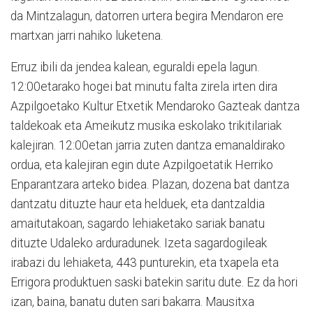
da Mintzalagun, datorren urtera begira Mendaron ere
martxan jarri nahiko luketena.
Erruz ibili da jendea kalean, eguraldi epela lagun.
12:00etarako hogei bat minutu falta zirela irten dira
Azpilgoetako Kultur Etxetik Mendaroko Gazteak dantza
taldekoak eta Ameikutz musika eskolako trikitilariak
kalejiran. 12:00etan jarria zuten dantza emanaldirako
ordua, eta kalejiran egin dute Azpilgoetatik Herriko
Enparantzara arteko bidea. Plazan, dozena bat dantza
dantzatu dituzte haur eta helduek, eta dantzaldia
amaitutakoan, sagardo lehiaketako sariak banatu
dituzte Udaleko arduradunek. Izeta sagardogileak
irabazi du lehiaketa, 443 punturekin, eta txapela eta
Errigora produktuen saski batekin saritu dute. Ez da hori
izan, baina, banatu duten sari bakarra. Mausitxa