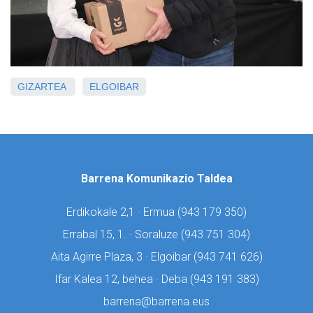
GIZARTEA
ELGOIBAR
Barrena Komunikazio Taldea
Erdikokale 2,1 · Ermua (
943 179 350)
Errabal 15, 1. · Soraluze (
943 751 304)
Aita Agirre Plaza, 3 · Elgoibar (
943 741 626)
Ifar Kalea 12, behea · Deba (
943 191 383)
barrena@barrena.eus