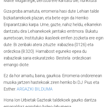
Maite Mugartegik, bertsoa ere kantatu die, hunkituta.
Giza proba amaituta, erromeria hasi dute Lehian talde
bizkaitarrekoek plazan, eta bete egin da Herriko
Enparantzako karpa. Ume, gazte, nahiz heldu, elkarrekin
dantzatu dira Lehianekoek jarritako erritmora. Bukatu
aurretxoan, Institutuko ikasleek errifen zozketa ere egin
dute. Bi zenbaki atera zituzte: irabazlea (0126) eta
ordezkoa (8.320). Hamabost eguneko epea du
irabazleak saria eskuratzeko. Bestela ordezkoari
emango diote.
Ez da hor amaitu, baina, gaurkoa. Erromeria ondorenean
musika jartzen hastekoak ziren herriko bi DJ: Pius eta
Esther.
ARGAZKI BILDUMA
Hona Ion Urbietak Gazteak taldekoek gaurko dantza
emanaldiaz egindako bideo-laburpena.