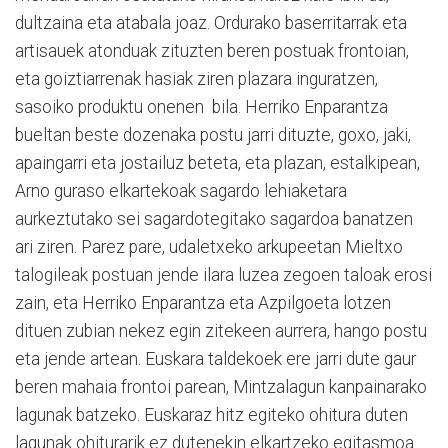
dultzaina eta atabala joaz. Ordurako baserritarrak eta
artisauek atonduak zituzten beren postuak frontoian,
eta goiztiarrenak hasiak ziren plazara inguratzen,
sasoiko produktu onenen bila. Herriko Enparantza
bueltan beste dozenaka postu jarri dituzte, goxo, jaki,
apaingarri eta jostailuz beteta, eta plazan, estalkipean,
Arno guraso elkartekoak sagardo lehiaketara
aurkeztutako sei sagardotegitako sagardoa banatzen
ari ziren. Parez pare, udaletxeko arkupeetan Mieltxo
talogileak postuan jende ilara luzea zegoen taloak erosi
zain, eta Herriko Enparantza eta Azpilgoeta lotzen
dituen zubian nekez egin zitekeen aurrera, hango postu
eta jende artean. Euskara taldekoek ere jarri dute gaur
beren mahaia frontoi parean, Mintzalagun kanpainarako
lagunak batzeko. Euskaraz hitz egiteko ohitura duten
lagunak ohiturarik ez dutenekin elkartzeko egitasmoa