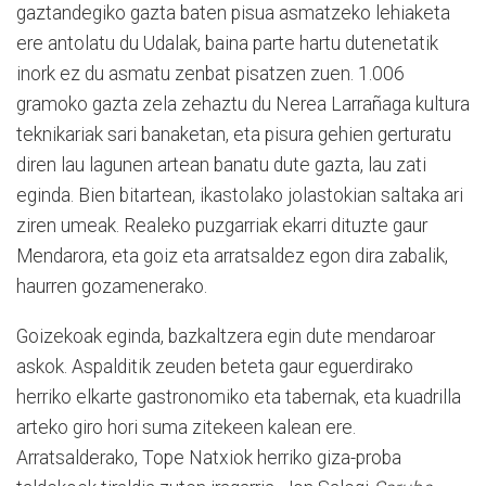
gaztandegiko gazta baten pisua asmatzeko lehiaketa
ere antolatu du Udalak, baina parte hartu dutenetatik
inork ez du asmatu zenbat pisatzen zuen. 1.006
gramoko gazta zela zehaztu du Nerea Larrañaga kultura
teknikariak sari banaketan, eta pisura gehien gerturatu
diren lau lagunen artean banatu dute gazta, lau zati
eginda. Bien bitartean, ikastolako jolastokian saltaka ari
ziren umeak. Realeko puzgarriak ekarri dituzte gaur
Mendarora, eta goiz eta arratsaldez egon dira zabalik,
haurren gozamenerako.
Goizekoak eginda, bazkaltzera egin dute mendaroar
askok. Aspalditik zeuden beteta gaur eguerdirako
herriko elkarte gastronomiko eta tabernak, eta kuadrilla
arteko giro hori suma zitekeen kalean ere.
Arratsalderako, Tope Natxiok herriko giza-proba