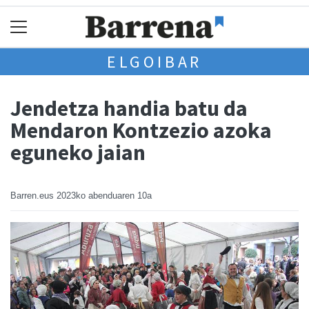
ELGOIBAR
Jendetza handia batu da
Mendaron Kontzezio azoka
eguneko jaian
Barren.eus
2023ko abenduaren 10a