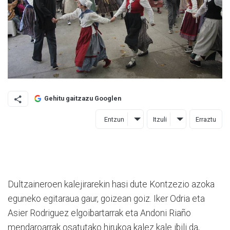
Gehitu gaitzazu Googlen
Entzun
Itzuli
Erraztu
Dultzaineroen kalejirarekin hasi dute Kontzezio azoka
eguneko egitaraua gaur, goizean goiz. Iker Odria eta
Asier Rodriguez elgoibartarrak eta Andoni Riaño
mendaroarrak osatutako hirukoa kalez kale ibili da,