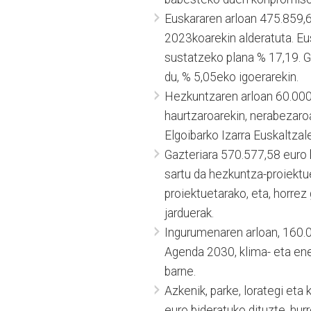
Euskararen arloan 475.859,6
2023koarekin alderatuta. Eu
sustatzeko plana % 17,19. G
du, % 5,05eko igoerarekin.
Hezkuntzaren arloan 60.000 
haurtzaroarekin, nerabezaroa
Elgoibarko Izarra Euskaltzal
Gazteriara 570.577,58 euro b
sartu da hezkuntza-proiektu
proiektuetarako, eta, horrez
jarduerak.
Ingurumenaren arloan, 160.0
Agenda 2030, klima- eta ener
barne.
Azkenik, parke, lorategi et
euro bideratuko dituzte, hur