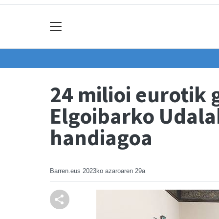
24 milioi eurotik
Elgoibarko Udala
handiagoa
Barren.eus
2023ko azaroaren 29a