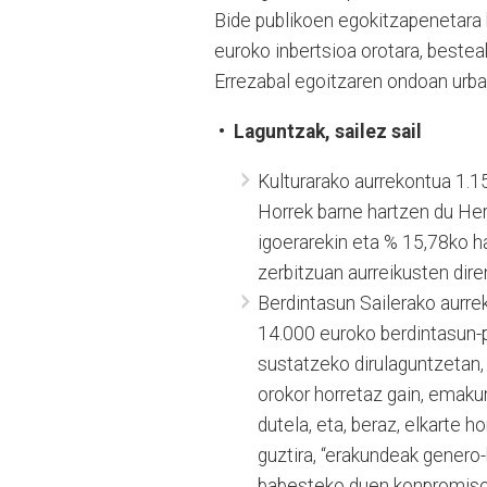
Bide publikoen egokitzapenetara 
euroko inbertsioa orotara, beste
Errezabal egoitzaren ondoan urba
• Laguntzak, sailez sail
Kulturarako aurrekontua 1.1
Horrek barne hartzen du Her
igoerarekin eta % 15,78ko 
zerbitzuan aurreikusten dire
Berdintasun Sailerako aurre
14.000 euroko berdintasun-p
sustatzeko dirulaguntzetan, 
orokor horretaz gain, emaku
dutela, eta, beraz, elkarte h
guztira, “erakundeak genero
babesteko duen konpromisoa