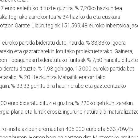
7 euro esleituko dituzte guztira; % 7,20ko hazkundea
skaltegirako aurrekontua % 34 haziko da eta euskara
otzon Garate Liburutegiak 151.599,48 euroko inbertsioa jas
euroko partida bideratu dute, hau da, % 33,33ko igoera
rekin eta gaztaroarekin lotutako proiektuetarako. Gainera,
eon Topaguneari bideratutako funtsak % 7,50 handitu dituzte
ideratu dituzte, % 1,93 gehiago. 15.000 euroko partida bat
etarako, % 20 Hezkuntza Mahaitik eratorritako
 gain, % 33,33 gehitu dira haur, nerabe eta gazteentzako
00 euro bideratu dituzte guztira, % 220ko gehikuntzarekin,
gia-plana eta lurrak erosiz ingurune naturala birnaturalizatz
a kirol-instalazioen eremuetan 405.000 euro eta 533.709,45
renez hurren. Horren barruan sartzen dira Mintxetako argiteri