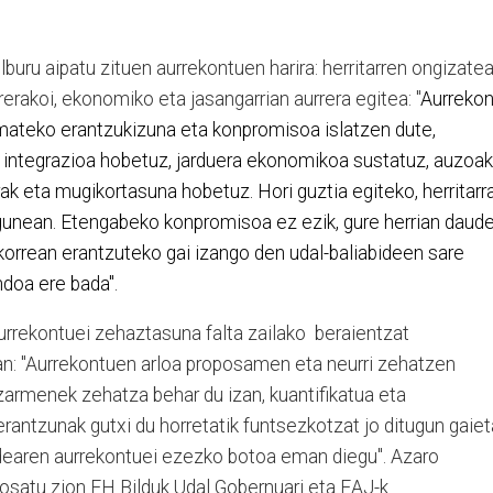
buru aipatu zituen aurrekontuen harira: herritarren ongizate
rerakoi, ekonomiko eta jasangarrian aurrera egitea: "
Aurrekon
emateko erantzukizuna eta konpromisoa islatzen dute,
ta integrazioa hobetuz, jarduera ekonomikoa sustatuz, auzoak
rak eta mugikortasuna hobetuz. Hori guztia egiteko, herritarr
digunean. Etengabeko konpromisoa ez ezik, gure herrian daud
korrean erantzuteko gai izango den udal-baliabideen sare
ndoa ere bada".
urrekontuei zehaztasuna falta zailako beraientzat
tan: "Aurrekontuen arloa proposamen eta neurri zehatzen
zarmenek zehatza behar du izan, kuantifikatua eta
rantzunak gutxi du horretatik funtsezkotzat jo ditugun gaie
dearen aurrekontuei ezezko botoa eman diegu". Azaro
posatu zion EH Bilduk Udal Gobernuari eta EAJ-k