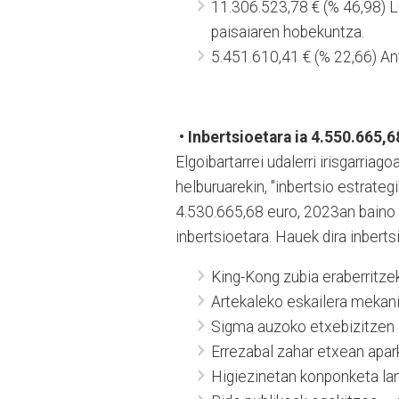
11.306.523,78 € (% 46,98) Lu
paisaiaren hobekuntza.
5.451.610,41 € (% 22,66) Ant
• Inbertsioetara ia 4.550.665,
Elgoibartarrei udalerri irisgarria
helburuarekin, "inbertsio estrate
4.530.665,68 euro, 2023an baino 
inbertsioetara. Hauek dira inberts
King-Kong zubia eraberritze
Artekaleko eskailera mekani
Sigma auzoko etxebizitzen i
Errezabal zahar etxean apar
Higiezinetan konponketa la