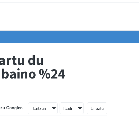
artu du
 baino %24
azu Googlen
Entzun
Itzuli
Erraztu