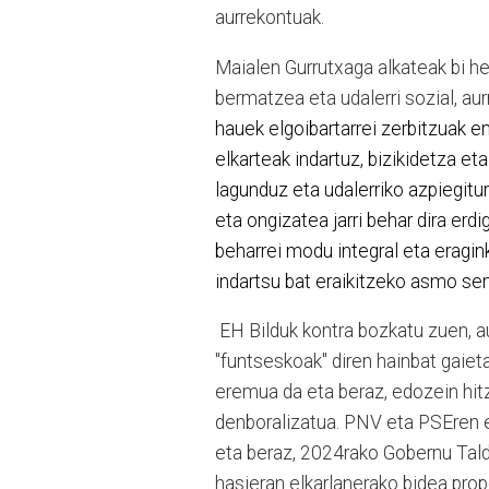
aurrekontuak.
Maialen Gurrutxaga alkateak bi hel
bermatzea eta udalerri sozial, aur
hauek elgoibartarrei zerbitzuak 
elkarteak indartuz, bizikidetza e
lagunduz eta udalerriko azpiegitu
eta ongizatea jarri behar dira er
beharrei modu integral eta eragin
indartsu bat eraikitzeko asmo se
EH Bilduk kontra bozkatu zuen, a
"funtseskoak" diren hainbat gaie
eremua da eta beraz, edozein hit
denboralizatua. PNV eta PSEren e
eta beraz, 2024rako Gobernu Tal
hasieran elkarlanerako bidea pro