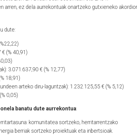
n arren, ez dela aurrekontuak onartzeko gutxieneko akordior
u dute:
(%22,22)
 € (% 40,91)
%0,03)
ak): 3.071.637,90 € (% 12,77)
(% 18,91)
kundeen arteko diru-laguntzak): 1.232.125,55 € (% 5,12)
(% 0,05)
honela banatu dute aurrekontua
:
rritartasuna: komunitatea sortzeko, herritarrentzako
ergia berriak sortzeko proiektuak eta inbertsioak.