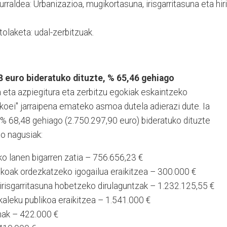
rraldea: Urbanizazioa, mugikortasuna, irisgarritasuna eta hiri
olaketa: udal-zerbitzuak.
68 euro bideratuko dituzte, % 65,46 gehiago
goa eta azpiegitura eta zerbitzu egokiak eskaintzeko
gikoei" jarraipena emateko asmoa dutela adierazi dute. Ia
% 68,48 gehiago (2.750.297,90 euro) bideratuko dituzte
io nagusiak:
ko lanen bigarren zatia – 756.656,23 €
koak ordezkatzeko igogailua eraikitzea – 300.000 €
risgarritasuna hobetzeko dirulaguntzak – 1.232.125,55 €
kaleku publikoa eraikitzea – 1.541.000 €
nak – 422.000 €