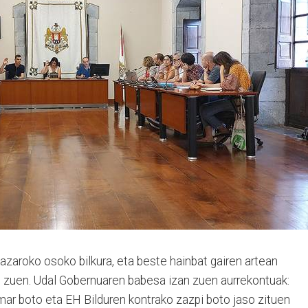
azaroko osoko bilkura, eta beste hainbat gairen artean
 zuen. Udal Gobernuaren babesa izan zuen aurrekontuak:
r boto eta EH Bilduren kontrako zazpi boto jaso zituen