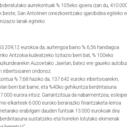
bideratutako aurrekontuak % 105eko igoera izan du, 410.00
ak beste, San Antolinen oinezkoentzako igarobidea egiteko e
nizazio lanak egiteko.
53.209,12 eurokoa da, aurtengoa baino % 6,56 handiagoa.
riko Antzokia kudeatzeko lizitazio berri bat, % 100eko
hazkundearekin Auzoetako Jaietan, batez ere gaueko autobu
n inbertsioaren ondorioz.
kontua % 7,68 haziko da, 137.642 euroko inbertsioarekin,
lan berri bat barne, eta %40ko gehikuntza berdintasuna
7.000 eurora iritsiz. Garrantzitsua da nabarmentzea, esleipe
me-elkarteek 6.000 euroko berariazko finantzaketa-lerroa
orietarako erabilgarri dauden funtsak 13.000 eurokoak dira
-berdintasuna sustatzeko eta horrekin lotutako ekimenak
 berretsiz”.