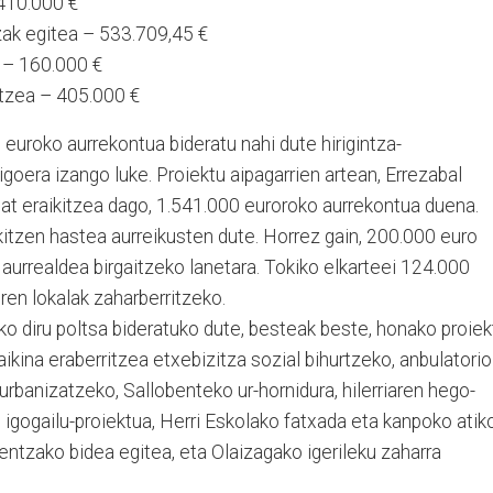
 410.000 €
zak egitea – 533.709,45 €
 – 160.000 €
etzea – 405.000 €
 euroko aurrekontua bideratu nahi dute hirigintza-
goera izango luke. Proiektu aipagarrien artean, Errezabal
bat eraikitzea dago, 1.541.000 euroroko aurrekontua duena.
kitzen hastea aurreikusten dute. Horrez gain, 200.000 euro
 aurrealdea birgaitzeko lanetara. Tokiko elkarteei 124.000
en lokalak zaharberritzeko.
o diru poltsa bideratuko dute, besteak beste, honako proiek
kina eraberritzea etxebizitza sozial bihurtzeko, anbulatorio
 urbanizatzeko, Sallobenteko ur-hornidura, hilerriaren hego-
igogailu-proiektua, Herri Eskolako fatxada eta kanpoko atik
oentzako bidea egitea, eta Olaizagako igerileku zaharra