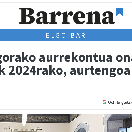
ELGOIBAR
 gorako aurrekontua on
k 2024rako, aurtengoa
Gehitu gaitz