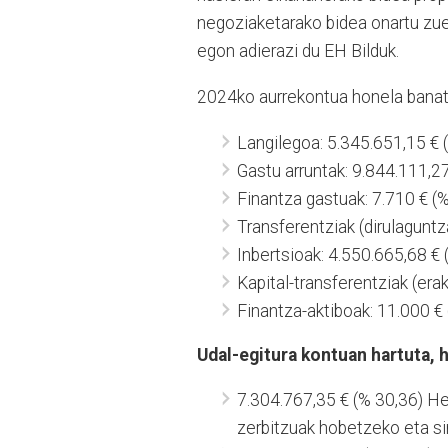
negoziaketarako bidea onartu zue
egon adierazi du EH Bilduk.
2024ko aurrekontua honela banat
Langilegoa: 5.345.651,15 € 
Gastu arruntak: 9.844.111,27
Finantza gastuak: 7.710 € (
Transferentziak (dirulaguntz
Inbertsioak: 4.550.665,68 € 
Kapital-transferentziak (era
Finantza-aktiboak: 11.000 € 
Udal-egitura kontuan hartuta, 
7.304.767,35 € (% 30,36) He
zerbitzuak hobetzeko eta sin