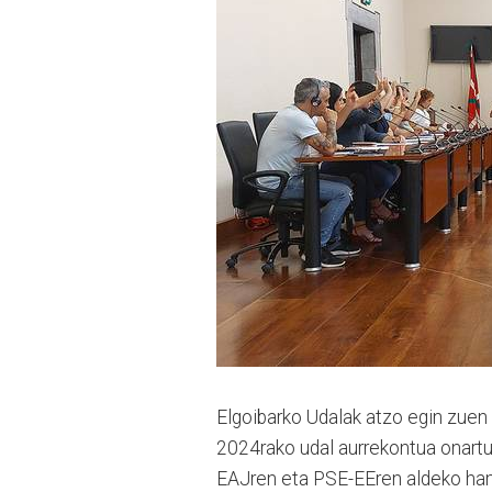
Elgoibarko Udalak atzo egin zuen 
2024rako udal aurrekontua onartu
EAJren eta PSE-EEren aldeko hama