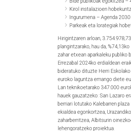
Bide publikoak egokitzea –
Kirol instalazioen hobekunt
Ingurumena – Agenda 2030
Parkeak eta lorategiak hob
Hirigintzaren arloan, 3.754.978,73
plangintzarako, hau da, %74,13ko i
zahar etxean aparkaleku publiko 
Errezabal 2024ko erdialdean erai
bideratuko dituzte Herri Eskolako
euroko laguntza emango diete eur
Lan teknikoetarako 347.000 eurok
hauek gauzatzeko: San Lazaro erai
berriari lotutako Kalebarren plaza
ekialdea egonkortzea, Urazandiko 
zaharberritzea, Albitsurin oinezk
lehengoratzeko proiektua.