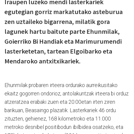
Iraupen luzeko mendi lasterkariek
egutegian gorriz markatutako asteburua
zen uztaileko bigarrena, milatik gora
lagunek hartu baitute parte Ehunmilak,
Goierriko Bi Handiak eta Marimurumendi
lasterketetan, tartean Elgoibarko eta
Mendaroko antxitxikariek.
Ehunmilak probaren irteera ordurako aurreikusitako
ekaitz gogorren ondorioz, antolakuntzak irteera bi orduz
atzeratzea erabaki zuen eta 20:00etan irten ziren
barikuan, Beasaingo plazatik. Lasterkariek 46 ordu
zituzten, gehienez, 168 kilometroko eta 11.000
metroko desnibel positibodun ibilbidea osatzeko, eta