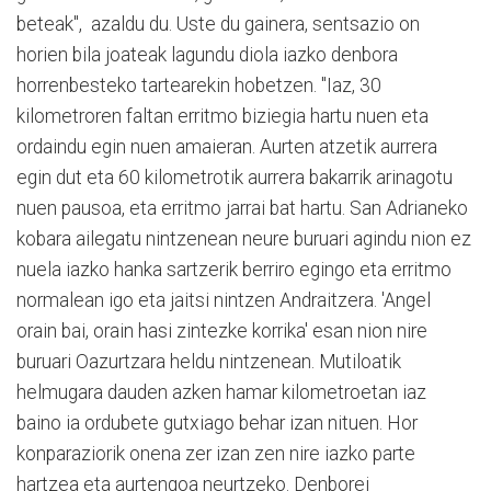
beteak", azaldu du. Uste du gainera, sentsazio on
horien bila joateak lagundu diola iazko denbora
horrenbesteko tartearekin hobetzen. "Iaz, 30
kilometroren faltan erritmo biziegia hartu nuen eta
ordaindu egin nuen amaieran. Aurten atzetik aurrera
egin dut eta 60 kilometrotik aurrera bakarrik arinagotu
nuen pausoa, eta erritmo jarrai bat hartu. San Adrianeko
kobara ailegatu nintzenean neure buruari agindu nion ez
nuela iazko hanka sartzerik berriro egingo eta erritmo
normalean igo eta jaitsi nintzen Andraitzera. 'Angel
orain bai, orain hasi zintezke korrika' esan nion nire
buruari Oazurtzara heldu nintzenean. Mutiloatik
helmugara dauden azken hamar kilometroetan iaz
baino ia ordubete gutxiago behar izan nituen. Hor
konparaziorik onena zer izan zen nire iazko parte
hartzea eta aurtengoa neurtzeko. Denborei