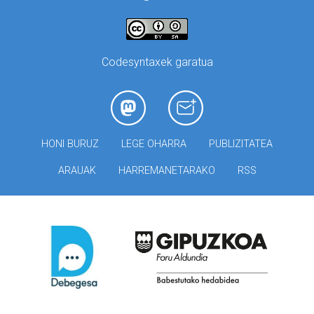
Codesyntaxek garatua
HONI BURUZ
LEGE OHARRA
PUBLIZITATEA
ARAUAK
HARREMANETARAKO
RSS