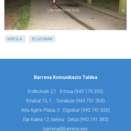
KIROLA
ELGOIBAR
Barrena Komunikazio Taldea
Erdikokale 2,1 · Ermua (
943 179 350)
Errabal 15, 1. · Soraluze (
943 751 304)
Aita Agirre Plaza, 3 · Elgoibar (
943 741 626)
Ifar Kalea 12, behea · Deba (
943 191 383)
barrena@barrena.eus