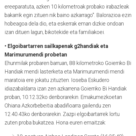
ereeparatuta, azken 10 kilometroak probako irabazleak
bakarrik egin zituen nik baino azkarrago". Balorazioa ezin
hobeagoa dela dio, eta eskerrak eman dizkie ondoan
izan dituen lagun, bikotekide eta familiakoei.
• Elgoibartarren sailkapenak g2handiak eta
Marimurumendi probetan
Ehunmilak probaren barruan, 88 kilometroko Goierriko Bi
Handiak mendi lasterketa eta Marimurumendi mendi
maratoia ere jokatu zituzten. Ioseba Eskudero
idiazabaldarra izan zen azkarrena Goierriko Bi Handiak
proban, 10.12.32ko denborarekin. Emakumezkoetan
Ohiana Azkorbebeitia abadiñoarra gailendu zen
12.40.43ko denborarekin. Zazpi elgoibartarrek lortu
zuten proba bukatzea. Hona euren emaitzak: