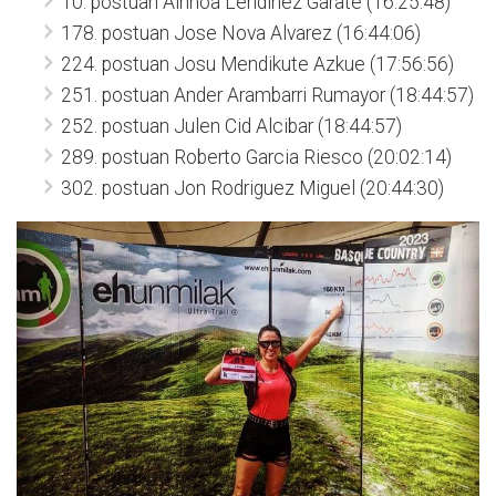
10. postuan Ainhoa Lendinez Garate (16:25:48)
178. postuan Jose Nova Alvarez (16:44:06)
224. postuan Josu Mendikute Azkue (17:56:56)
251. postuan Ander Arambarri Rumayor (18:44:57)
252. postuan Julen Cid Alcibar (18:44:57)
289. postuan Roberto Garcia Riesco (20:02:14)
302. postuan Jon Rodriguez Miguel (20:44:30)