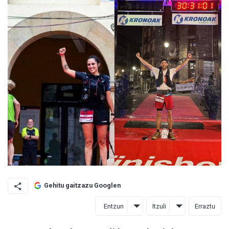
Gehitu gaitzazu Googlen
Entzun
Itzuli
Erraztu