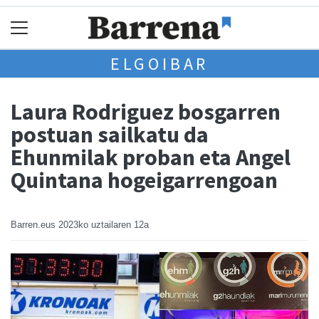
ELGOIBAR
Laura Rodriguez bosgarren
postuan sailkatu da
Ehunmilak proban eta Angel
Quintana hogeigarrengoan
Barren.eus
2023ko uztailaren 12a