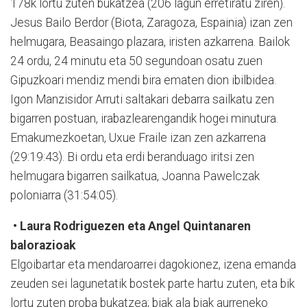
178k lortu zuten bukatzea (206 lagun erretiratu ziren).
Jesus Bailo Berdor (Biota, Zaragoza, Espainia) izan zen
helmugara, Beasaingo plazara, iristen azkarrena. Bailok
24 ordu, 24 minutu eta 50 segundoan osatu zuen
Gipuzkoari mendiz mendi bira ematen dion ibilbidea.
Igon Manzisidor Arruti saltakari debarra sailkatu zen
bigarren postuan, irabazlearengandik hogei minutura.
Emakumezkoetan, Uxue Fraile izan zen azkarrena
(29:19:43). Bi ordu eta erdi beranduago iritsi zen
helmugara bigarren sailkatua, Joanna Pawelczak
poloniarra (31:54:05).
• Laura Rodriguezen eta Angel Quintanaren
balorazioak
Elgoibartar eta mendaroarrei dagokionez, izena emanda
zeuden sei lagunetatik bostek parte hartu zuten, eta bik
lortu zuten proba bukatzea; biak ala biak aurreneko