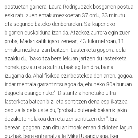
postuetan gainera. Laura Rodriguezek bosgarren postua
eskuratu zuen emakumezkoetan 37 ordu, 33 minutu
eta segundo bateko denborarekin. Sailkapeneko
bigarren euskalduna izan da. Atzekoz aurrera egin zuen
proba, Madarixatik igaro zenean, 43. kilometroan, 11.
emakumezkoa izan baitzen. Lasterketa gogorra dela
azaldu du, "bakoitza bere lekuan jartzen du lasterketa
honek, gozatu eta sufritu, biak egiten dira, baina
izugarria da. Ahal fisikoa ezinbestekoa den arren, gogoa,
indar mentala garrantzitsuagoa da, ehuneko 80a buruan
dagoela esango nuke". Distantzia honetako ultra
lasterketa batean bizi eta sentitzen dena esplikatzea
oso zaila dela uste du, "probatu dutenek bakarrik jakin
dezakete nolakoa den eta zer sentitzen den". Era
berean, gogoan izan ditu animoak eman dizkioten lagun
guztiak, bere entrenatzaile Mikel Usandizaga, Iker