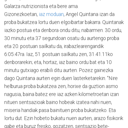
Galarza nutrizionista eta bere ama.
Gizonezkoetan,
iaz moduan
, Angel Quintana izan da
proba bukatzea lortu duen elgoibartar bakarra. Quintanak
iazko postua eta denbora ondu ditu, nabarmen. 30 ordu,
30 minutu eta 37 segundoan osatu du aurtengo proba
eta 20. postuan sailkatu da, irabazlearengandik
6:05:47ra. Iaz, 51. postuan sailkatu zen, 31.41.11ko
denborarekin; eta, hortaz, iaz baino ordu bat eta 10
minutu gutxiago erabili ditu aurten. Pozez gainezka
dago Quintana aurten egin duen lasterketarekin. "Nire
helburua proba bukatzea zen, horixe da guztion asmo
nagusia, baina batez ere iaz azken kilometroetan izan
nituen sentsazioak baino hobeak izatea nahi nuen,
miseria handiak pasa bainituen proba bukatzeko. Eta
lortu dut. Ezin hobeto bukatu nuen aurten, arazo fisikorik
gabe eta buruz fresko, gozatzen, sentsazio bete-