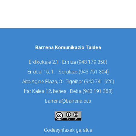
Barrena Komunikazio Taldea
Erdikokale 2,1 · Ermua (
943 179 350)
Errabal 15, 1. · Soraluze (
943 751 304)
Aita Agirre Plaza, 3 · Elgoibar (
943 741 626)
Ifar Kalea 12, behea · Deba (
943 191 383)
barrena@barrena.eus
Codesyntaxek garatua