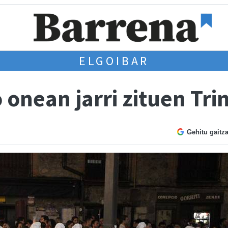
ELGOIBAR
onean jarri zituen Trin
Gehitu gaitz