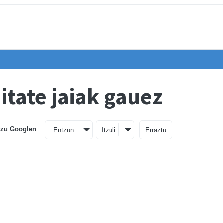
itate jaiak gauez
azu Googlen
Entzun
Itzuli
Erraztu