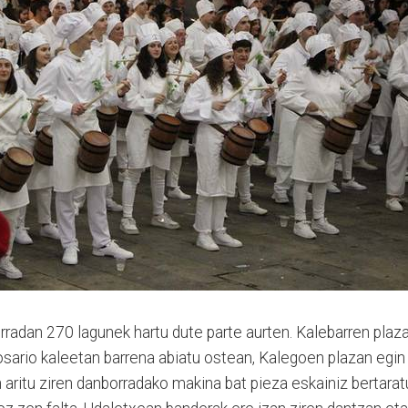
rradan 270 lagunek hartu dute parte aurten. Kalebarren plaz
osario kaleetan barrena abiatu ostean, Kalegoen plazan egin
 aritu ziren danborradako makina bat pieza eskainiz bertarat