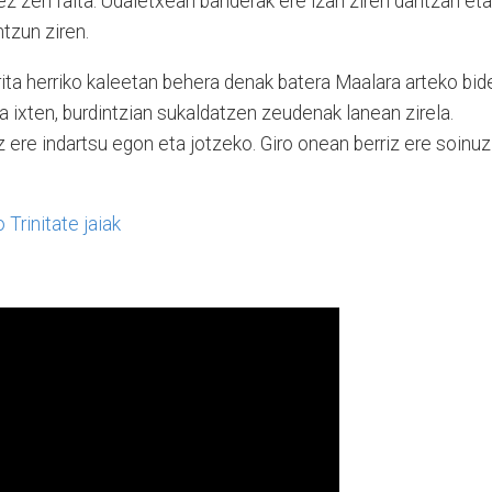
e ez zen falta. Udaletxean banderak ere izan ziren dantzan eta
tzun ziren.
ita herriko kaleetan behera denak batera Maalara arteko bid
ea ixten, burdintzian sukaldatzen zeudenak lanean zirela.
 ere indartsu egon eta jotzeko. Giro onean berriz ere soinuz
rinitate jaiak