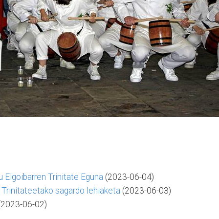
 Elgoibarren Trinitate Eguna
(2023-06-04)
u Trinitateetako sagardo lehiaketa
(2023-06-03)
(2023-06-02)