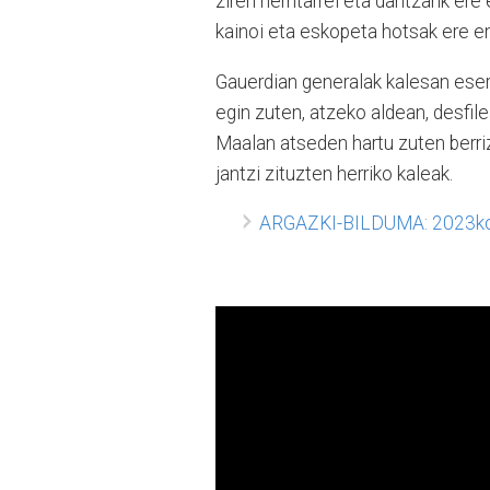
ziren herritarrei eta dantzarik er
kainoi eta eskopeta hotsak ere en
Gauerdian generalak kalesan eser
egin zuten, atzeko aldean, desfil
Maalan atseden hartu zuten berriz
jantzi zituzten herriko kaleak.
ARGAZKI-BILDUMA: 2023ko T