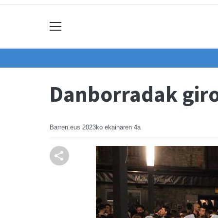
Danborradak giro 
Barren.eus
2023ko ekainaren 4a