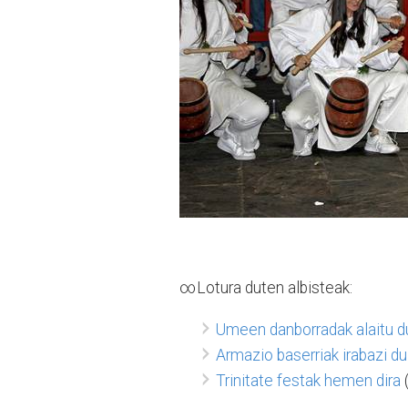
∞Lotura duten albisteak:
Umeen danborradak alaitu du
Armazio baserriak irabazi d
Trinitate festak hemen dira