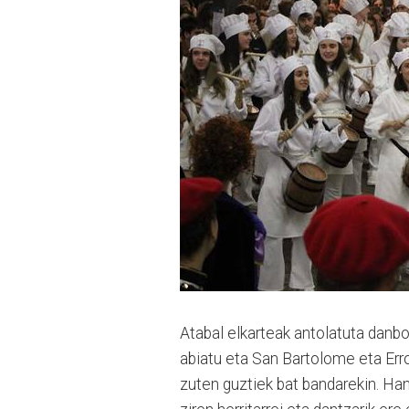
Atabal elkarteak antolatuta danbo
abiatu eta San Bartolome eta Err
zuten guztiek bat bandarekin. Han