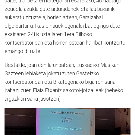
parte, tronpetaren kategorian esaterako, 40 hautagai
zeudela azaldu dute arduradunek, eta lau bakarrik
aukeratu zituztela, horien artean, Garaizabal
elgoibartarra. Ikasle hauek egonaldi bat egingo dute
ekainaren 24tik uztailaren 1era Bilboko
kontserbatorioan eta horren ostean hainbat kontzertu
emango dituzte.
Bestalde, joan den larunbatean, Euskadiko Musikari
Gazteen lehiaketa jokatu zuten Gasteizko
kontserbatorioan eta B kategoriako bigarren saria
irabazi zuen Elaia Etxaniz saxofoi-jotzaileak (beheko
argazkian saria jasotzen).