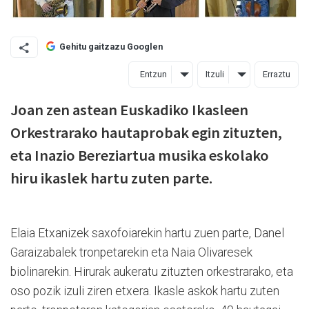
Gehitu gaitzazu Googlen
Entzun
Itzuli
Erraztu
Joan zen astean Euskadiko Ikasleen
Orkestrarako hautaprobak egin zituzten,
eta Inazio Bereziartua musika eskolako
hiru ikaslek hartu zuten parte.
Elaia Etxanizek saxofoiarekin hartu zuen parte, Danel
Garaizabalek tronpetarekin eta Naia Olivaresek
biolinarekin. Hirurak aukeratu zituzten orkestrarako, eta
oso pozik izuli ziren etxera. Ikasle askok hartu zuten