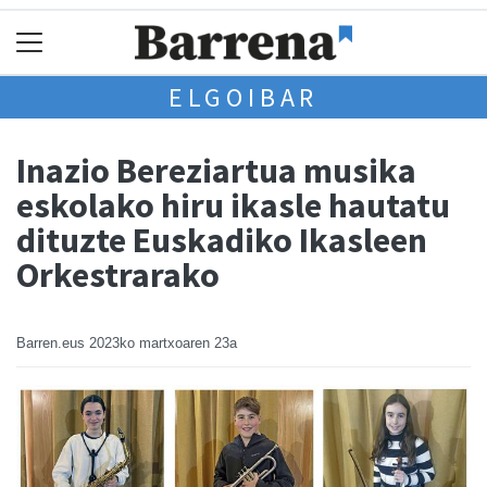
ELGOIBAR
Inazio Bereziartua musika
eskolako hiru ikasle hautatu
dituzte Euskadiko Ikasleen
Orkestrarako
Barren.eus
2023ko martxoaren 23a