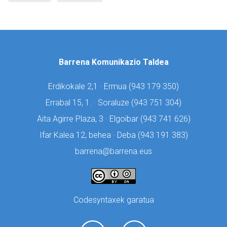
Barrena Komunikazio Taldea
Erdikokale 2,1 · Ermua (
943 179 350)
Errabal 15, 1. · Soraluze (
943 751 304)
Aita Agirre Plaza, 3 · Elgoibar (
943 741 626)
Ifar Kalea 12, behea · Deba (
943 191 383)
barrena@barrena.eus
Codesyntaxek garatua