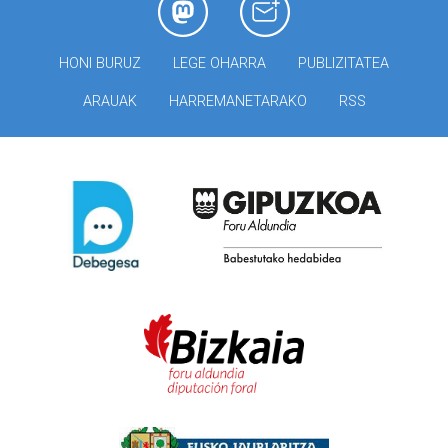
HONI BURUZ
LEGE OHARRA
PUBLIZITATEA
ARAUAK
HARREMANETARAKO
RSS