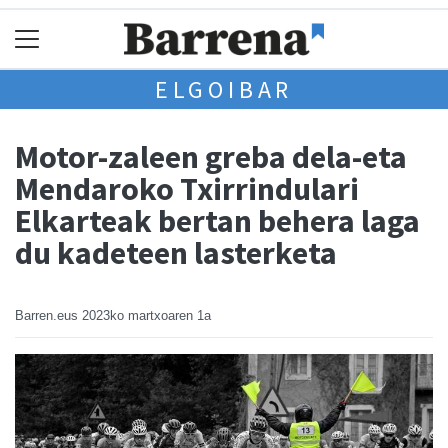
ELGOIBAR
Motor-zaleen greba dela-eta
Mendaroko Txirrindulari
Elkarteak bertan behera laga
du kadeteen lasterketa
Barren.eus
2023ko martxoaren 1a