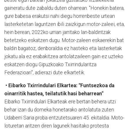
gaineratu dute zabaldu duten oharrean. "Honekin batera,
gure babesa erakutsi nahi diegu horrenbeste urtean
lasterketetan laguntzen ibili zaizkigun motor-zaleei, eta,
hein berean, 2022ko urrian jarritako lan-baldintzak
betetzeko eskatzen dugu. Motor-zaleen eskaerekin bat
baldin bagatoz, denboraldia ez hasteko eta lasterketak
jokatu ala ez erabakitzea antolatzaileen gain ez uzteko
eskatzen diogu Gipuzkoako Txirrindularitza
Federazioari", adierazi dute elkartetik.
• Eibarko Txirrindulari Elkartea: "Funtsezkoa da
oinarritik hastea, teilatutik hasi beharrean"
Eibarko Txirrindulari Elkarteak ere bertan behera utzi
behar izan du domeka honetarako antolatuta zuten
Udaberri Saria proba entzutetsuaren 45. ekitaldia. Moto-
loturetan aritzen diren lagunek hasitako protesta