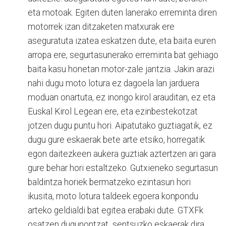
eta motoak. Egiten duten lanerako erreminta diren
motorrek izan ditzaketen matxurak ere
aseguratuta izatea eskatzen dute, eta baita euren
arropa ere, segurtasunerako erreminta bat gehiago
baita kasu honetan motor-zale jantzia. Jakin arazi
nahi dugu moto lotura ez dagoela lan jarduera
moduan onartuta, ez inongo kirol arauditan, ez eta
Euskal Kirol Legean ere, eta ezinbestekotzat
jotzen dugu puntu hori. Aipatutako guztiagatik, ez
dugu gure eskaerak bete arte etsiko, horregatik
egon daitezkeen aukera guztiak aztertzen ari gara
gure behar hori estaltzeko. Gutxieneko segurtasun
baldintza horiek bermatzeko ezintasun hori
ikusita, moto lotura taldeek egoera konpondu
arteko geldialdi bat egitea erabaki dute. GTXFk
osatzen dugunontzat sentsuzko eskaerak dira,