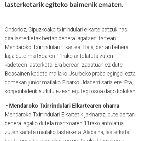
lasterketarik egiteko baimenik ematen.
Ondorioz, Gipuzkoako txirrindulari elkarte batzuk hasi
dira lasterketak bertan behera lagatzen, tartean
Mendaroko Txirrindulari Elkartea. Hala, bertan behera
laga dute martxoaren 11rako antolatuta zuten
kadeteen lasterketa. Era berean, zapatuan ez dute
Beasainen kadete mailako Usurbeko proba egingo, ezta
domekan junior mailako Eibarko Udaberri saria ere. Eta,
konponbiderik aurkitu ezean egutegi osoa dago kolokan.
•
Mendaroko Txirrindulari Elkartearen oharra
Mendaroko Txirrindulari Elkartetik jakinarazi dute bertan
behera lagako dutela martxoaren 11rako antolatua
zuten kadete mailako lasterketa. Alabaina, lasterketa
beste egun batean jokatzea gustatuko litzaiekeela