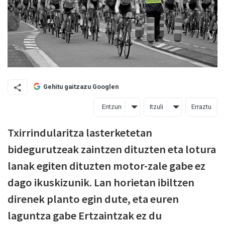
Gehitu gaitzazu Googlen
Entzun
Itzuli
Erraztu
Txirrindularitza lasterketetan
bidegurutzeak zaintzen dituzten eta lotura
lanak egiten dituzten motor-zale gabe ez
dago ikuskizunik. Lan horietan ibiltzen
direnek planto egin dute, eta euren
laguntza gabe Ertzaintzak ez du