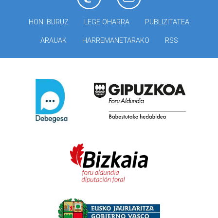
HONI BURUZ
LEGE OHARRA
PUBLIZITATEA
ARAUAK
HARREMANETARAKO
RSS