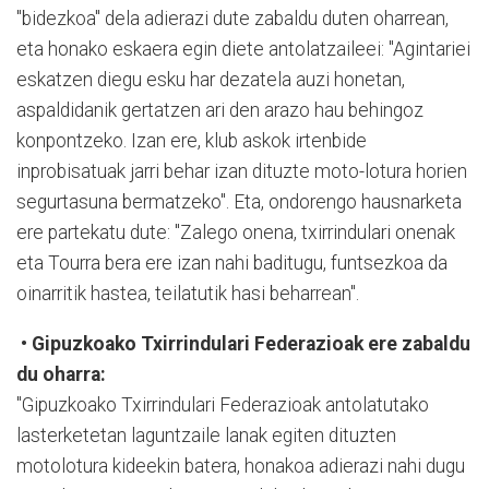
"bidezkoa" dela adierazi dute zabaldu duten oharrean,
eta honako eskaera egin diete antolatzaileei: "Agintariei
eskatzen diegu esku har dezatela auzi honetan,
aspaldidanik gertatzen ari den arazo hau behingoz
konpontzeko. Izan ere, klub askok irtenbide
inprobisatuak jarri behar izan dituzte moto-lotura horien
segurtasuna bermatzeko". Eta, ondorengo hausnarketa
ere partekatu dute: "Zalego onena, txirrindulari onenak
eta Tourra bera ere izan nahi baditugu, funtsezkoa da
oinarritik hastea, teilatutik hasi beharrean".
•
Gipuzkoako Txirrindulari Federazioak ere zabaldu
du oharra:
"Gipuzkoako Txirrindulari Federazioak antolatutako
lasterketetan laguntzaile lanak egiten dituzten
motolotura kideekin batera, honakoa adierazi nahi dugu