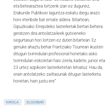
eta betearaztea lortzerik izan ez dugunez,
Erakunde Publikoei laguntza eskatu diegu arazo
honi irtenbide bat emate aldera. Bitartean,
Gipuzkoako Errepideko lasterketak bertan behera
geratzen dira antolatzaileek gutxieneko
segurtasun hori lortzen ez duten bitartean. Ez
genuke ahaztu behar Frantziako Tourrean ikusten
ditugun txirrindulari profesional horietako asko
txirrindulari eskoletan hasi zirela, kadete, junior eta
23 urtez azpikoen lasterketetan lehiatuz. Hau da,
orain antolatzeko zailtasunak ditugun lasterketa
horietan, hain justu ere".
KIROLA
ELGOIBAR