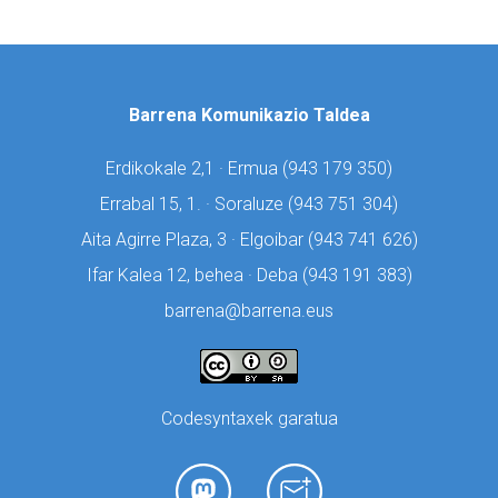
Barrena Komunikazio Taldea
Erdikokale 2,1 · Ermua (
943 179 350)
Errabal 15, 1. · Soraluze (
943 751 304)
Aita Agirre Plaza, 3 · Elgoibar (
943 741 626)
Ifar Kalea 12, behea · Deba (
943 191 383)
barrena@barrena.eus
Codesyntaxek garatua