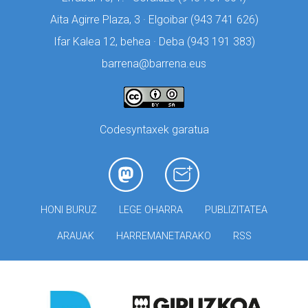
Aita Agirre Plaza, 3 · Elgoibar (
943 741 626)
Ifar Kalea 12, behea · Deba (
943 191 383)
barrena@barrena.eus
Codesyntaxek garatua
HONI BURUZ
LEGE OHARRA
PUBLIZITATEA
ARAUAK
HARREMANETARAKO
RSS