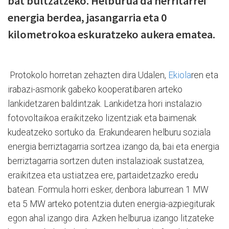
bat bultzatzeko. Helburua da herritarrei
energia berdea, jasangarria eta 0
kilometrokoa eskuratzeko aukera ematea.
Protokolo horretan zehazten dira Udalen,
Ekiola
ren eta
irabazi-asmorik gabeko kooperatibaren arteko
lankidetzaren baldintzak. Lankidetza hori instalazio
fotovoltaikoa eraikitzeko lizentziak eta baimenak
kudeatzeko sortuko da. Erakundearen helburu soziala
energia berriztagarria sortzea izango da, bai eta energia
berriztagarria sortzen duten instalazioak sustatzea,
eraikitzea eta ustiatzea ere, partaidetzazko eredu
batean. Formula horri esker, denbora laburrean 1 MW
eta 5 MW arteko potentzia duten energia-azpiegiturak
egon ahal izango dira. Azken helburua izango litzateke