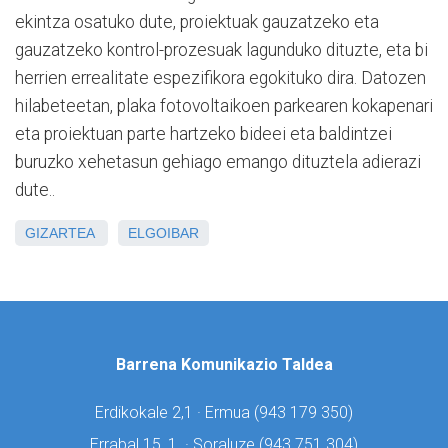
ekintza osatuko dute, proiektuak gauzatzeko eta
gauzatzeko kontrol-prozesuak lagunduko dituzte, eta bi
herrien errealitate espezifikora egokituko dira. Datozen
hilabeteetan, plaka fotovoltaikoen parkearen kokapenari
eta proiektuan parte hartzeko bideei eta baldintzei
buruzko xehetasun gehiago emango dituztela adierazi
dute..
GIZARTEA
ELGOIBAR
Barrena Komunikazio Taldea
Erdikokale 2,1 · Ermua (
943 179 350)
Errabal 15, 1. · Soraluze (
943 751 304)