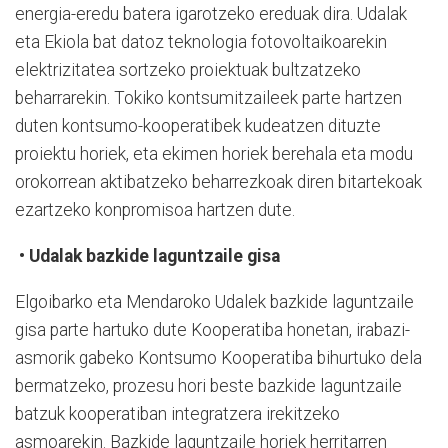
energia-eredu batera igarotzeko ereduak dira. Udalak
eta Ekiola bat datoz teknologia fotovoltaikoarekin
elektrizitatea sortzeko proiektuak bultzatzeko
beharrarekin. Tokiko kontsumitzaileek parte hartzen
duten kontsumo-kooperatibek kudeatzen dituzte
proiektu horiek, eta ekimen horiek berehala eta modu
orokorrean aktibatzeko beharrezkoak diren bitartekoak
ezartzeko konpromisoa hartzen dute.
• Udalak bazkide laguntzaile gisa
Elgoibarko eta Mendaroko Udalek bazkide laguntzaile
gisa parte hartuko dute Kooperatiba honetan, irabazi-
asmorik gabeko Kontsumo Kooperatiba bihurtuko dela
bermatzeko, prozesu hori beste bazkide laguntzaile
batzuk kooperatiban integratzera irekitzeko
asmoarekin. Bazkide laguntzaile horiek herritarren