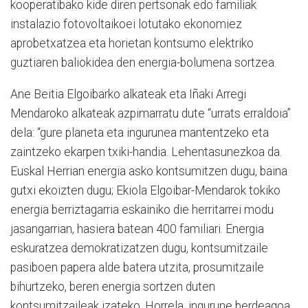
kooperatibako kide diren pertsonak edo familiak
instalazio fotovoltaikoei lotutako ekonomiez
aprobetxatzea eta horietan kontsumo elektriko
guztiaren baliokidea den energia-bolumena sortzea.
Ane Beitia Elgoibarko alkateak eta Iñaki Arregi
Mendaroko alkateak azpimarratu dute “urrats erraldoia”
dela: “gure planeta eta ingurunea mantentzeko eta
zaintzeko ekarpen txiki-handia. Lehentasunezkoa da.
Euskal Herrian energia asko kontsumitzen dugu, baina
gutxi ekoizten dugu; Ekiola Elgoibar-Mendarok tokiko
energia berriztagarria eskainiko die herritarrei modu
jasangarrian, hasiera batean 400 familiari. Energia
eskuratzea demokratizatzen dugu, kontsumitzaile
pasiboen papera alde batera utzita, prosumitzaile
bihurtzeko, beren energia sortzen duten
kontsumitzaileak izateko. Horrela, ingurune berdeagoa