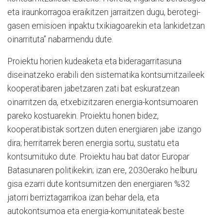
eta iraunkorragoa eraikitzen jarraitzen dugu, berotegi-
gasen emisioen inpaktu txikiagoarekin eta lankidetzan
oinarrituta” nabarmendu dute.
Proiektu horien kudeaketa eta bideragarritasuna
diseinatzeko erabili den sistematika kontsumitzaileek
kooperatibaren jabetzaren zati bat eskuratzean
oinarritzen da, etxebizitzaren energia-kontsumoaren
pareko kostuarekin. Proiektu honen bidez,
kooperatibistak sortzen duten energiaren jabe izango
dira; herritarrek beren energia sortu, sustatu eta
kontsumituko dute. Proiektu hau bat dator Europar
Batasunaren politikekin; izan ere, 2030erako helburu
gisa ezarri dute kontsumitzen den energiaren %32
jatorri berriztagarrikoa izan behar dela, eta
autokontsumoa eta energia-komunitateak beste