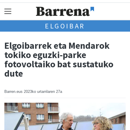
ELGOIBAR
Elgoibarrek eta Mendarok
tokiko eguzki-parke
fotovoltaiko bat sustatuko
dute
Barren.eus
2023ko urtarrilaren 27a