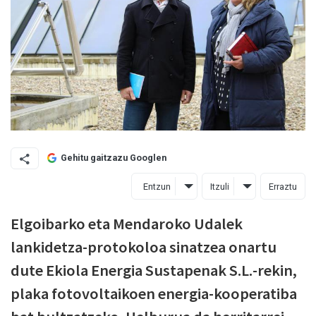
Gehitu gaitzazu Googlen
Entzun
Itzuli
Erraztu
Elgoibarko eta Mendaroko Udalek
lankidetza-protokoloa sinatzea onartu
dute Ekiola Energia Sustapenak S.L.-rekin,
plaka fotovoltaikoen energia-kooperatiba