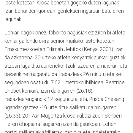
lasterketetan. Krosa benetan gogoko duten lagunak
izan behar derrigorrean igerilekuen inguruan batu diren
lagunak.
Lehiari dagokionez, faborito nagusiak ez ziren bi atleta
keniar gailendu dikra senior mailako lasterketetan.
Emakumezkoetan Edimah Jebitok (Kenya, 2001) izan
da azkarrena. 20 urteko atleta kenyarrak aurkari guztiak
atzean laga ditu aurreneko itzuli luzearen amaieran, eta
bakarrik helmugaratu da. Irabazleak 26 minutu eta sei
segundoan osatu du 7.621 metroko ibilbidea. Beatrice
Chebet keniarra izan da bigarren (26:18),
irabazlearengandik 12 segundura; eta, Prisca Chesang
ugandar gaztea -19 urte ditu- sailkatu da hirugarren
(26:33). 2017an Mugertza krosa irabazi zuen Senberi
Teferi etiopiarra laugarren izan da gaurkoan. Lehen
zortzi sailkatuak afrikarrak izan dira eta Ingalaterrako