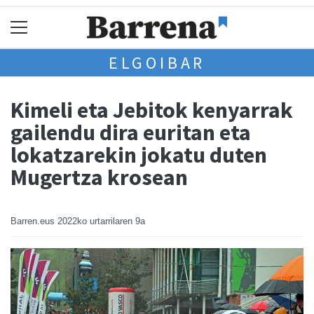
ELGOIBAR
Kimeli eta Jebitok kenyarrak
gailendu dira euritan eta
lokatzarekin jokatu duten
Mugertza krosean
Barren.eus
2022ko urtarrilaren 9a