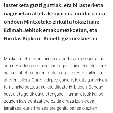
lasterketa guzti guztiak, eta bi lasterketa
nagusietan atleta kenyarrak moldatu dira
ondoen Mintxetako zirkuitu lokaztuan:
Edimah Jebitok emakumezkoetan, eta
Nicolas Kipkorir Kimelli gizonezkoetan.
Maskaren eta koronabirusa ez hedatzeko segurtasun
neurrien edizioa izan da aurtengoa, baina eguraldia ere
batu da atletismoaren festara eta dezente zaildu du
atleten ibilera. Ohiko aldapez gainera, lokatz guneak eta
tamainako potzuak aurkitu dituzte ibilbidean. Behean
bustia eta goitik euria etengabe. Harmailetatik kanpo
zeuden ikusleentzat ere ez da erraza izan krosa
jarraitzea, euriari haizea ere gehitu baitzaio azken