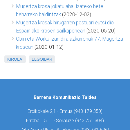
Mugertza krosa jokatu ahal izateko bete
beharreko baldintzak
(2020-12-02)
Mugertza krosak hirugarren postuari eutsi dio
Espainiako krosen sailkapenean
(2020-05-20)
Obiri eta Worku izan dira azkarrenak 77. Mugertza
krosean
(2020-01-12)
KIROLA
ELGOIBAR
Barrena Komunikazio Taldea
Erdikokale 2,1 · Ermua (
943 179 350)
Errabal 15, 1. · Soraluze (
943 751 304)
Aita Agirre Plaza, 3 · Elgoibar (
943 741 626)