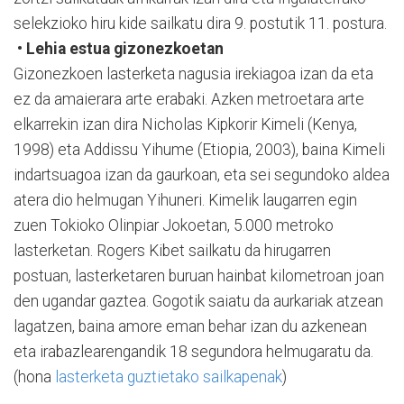
selekzioko hiru kide sailkatu dira 9. postutik 11. postura.
• Lehia estua gizonezkoetan
Gizonezkoen lasterketa nagusia irekiagoa izan da eta
ez da amaierara arte erabaki. Azken metroetara arte
elkarrekin izan dira Nicholas Kipkorir Kimeli (Kenya,
1998) eta Addissu Yihume (Etiopia, 2003), baina Kimeli
indartsuagoa izan da gaurkoan, eta sei segundoko aldea
atera dio helmugan Yihuneri. Kimelik laugarren egin
zuen Tokioko Olinpiar Jokoetan, 5.000 metroko
lasterketan. Rogers Kibet sailkatu da hirugarren
postuan, lasterketaren buruan hainbat kilometroan joan
den ugandar gaztea. Gogotik saiatu da aurkariak atzean
lagatzen, baina amore eman behar izan du azkenean
eta irabazlearengandik 18 segundora helmugaratu da.
(hona
lasterketa guztietako sailkapenak
)