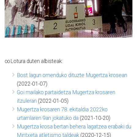
∞Lotura duten albisteak:
Bost lagun omenduko dituzte Mugertza krosean
(2022-01-07)
Goi mailako partaidetza Mugertza krosaren
itzuleran
(2022-01-05)
Mugertza krosaren 78. ekitaldia 2022ko
urtarrilaren 9an jokatuko da
(2021-10-20)
Mugertza krosa bertan behera lagatzea erabaki du
Mintxeta atletismo taldeak
(2020-12-15)