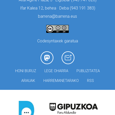
Ifar Kalea 12, behea · Deba (
943 191 383)
barrena@barrena.eus
Codesyntaxek garatua
HONI BURUZ
LEGE OHARRA
PUBLIZITATEA
ARAUAK
HARREMANETARAKO
RSS