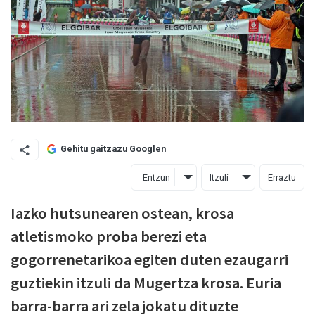
Gehitu gaitzazu Googlen
Entzun
Itzuli
Erraztu
Iazko hutsunearen ostean, krosa
atletismoko proba berezi eta
gogorrenetarikoa egiten duten ezaugarri
guztiekin itzuli da Mugertza krosa. Euria
barra-barra ari zela jokatu dituzte