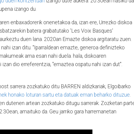
go duen kontzertuan
izango dute aukera. 20:30ean hasiko da
aupena izango du.
ren enbaxadorerik onenetakoa da, izan ere, Urrezko diskoa
sbatzarekin batera grabatutako 'Les Voix Basques'
 aurkeztu duen lana. 2020an Emazte diskoa argitaratu zuen.
hi izan ditu. "Iparraldean emazte, generoa definizteko
 emakumeak ama esan nahi duela. hala, diskoaren
 izan dio erreferentzia, "emaztea ospatu nahi izan dut".
st sarrera zozkatuko ditu BARREN aldizkariak, Elgoibarko
nek honako loturan sartu eta datuak eman beharko dituzue
.
n dutenen artean zozkatuko ditugu sarrerak. Zozketan part
2:30ean, amaituko da. Geu jarriko gara harremanetan