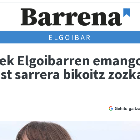
ELGOIBAR
ek Elgoibarren emang
t sarrera bikoitz zozk
Gehitu gaitz