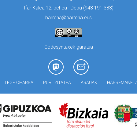
Ifar Kalea 12, behea · Deba (
943 191 383)
barrena@barrena.eus
Codesyntaxek garatua
LEGE OHARRA
PUBLIZITATEA
ARAUAK
HARREMANET