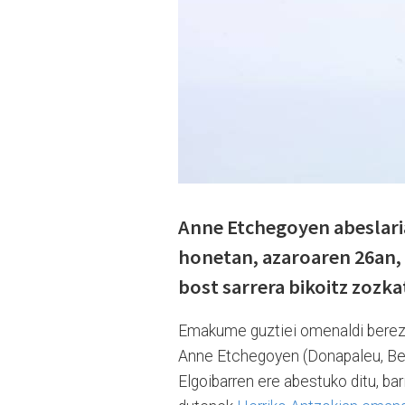
Anne Etchegoyen abeslar
honetan, azaroaren 26an,
bost sarrera bikoitz zozk
Emakume guztiei omenaldi berezia
Anne Etchegoyen (Donapaleu, Behe
Elgoibarren ere abestuko ditu, ba