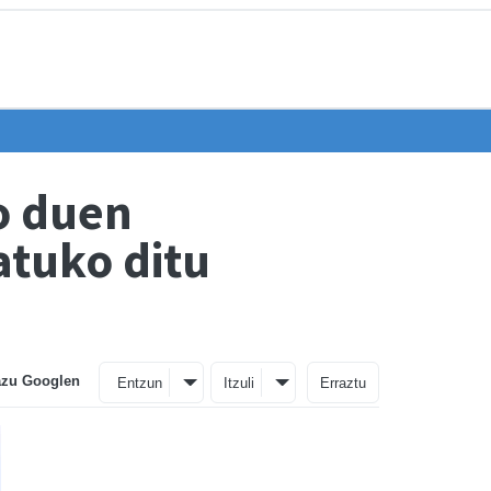
o duen
atuko ditu
azu Googlen
Entzun
Itzuli
Erraztu