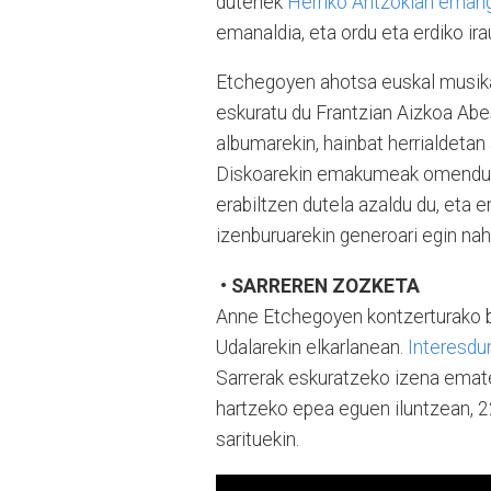
dutenek
Herriko Antzokian eman
emanaldia, eta ordu eta erdiko ir
Etchegoyen ahotsa euskal musika
eskuratu du Frantzian Aizkoa Abe
albumarekin, hainbat herrialdetan
Diskoarekin emakumeak omendu na
erabiltzen dutela azaldu du, eta
izenburuarekin generoari egin nahi
• SARREREN ZOZKETA
Anne Etchegoyen kontzerturako bo
Udalarekin elkarlanean.
Interesdu
Sarrerak eskuratzeko izena emate
hartzeko epea eguen iluntzean, 2
sarituekin.