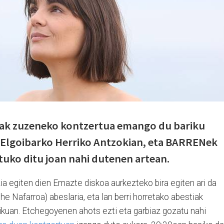
iak zuzeneko kontzertua emango du bariku
 Elgoibarko Herriko Antzokian, eta BARRENek
atuko ditu joan nahi dutenen artean.
 egiten dien Emazte diskoa aurkezteko bira egiten ari da
 Nafarroa) abeslaria, eta lan berri horretako abestiak
rikuan. Etchegoyenen ahots ezti eta garbiaz gozatu nahi