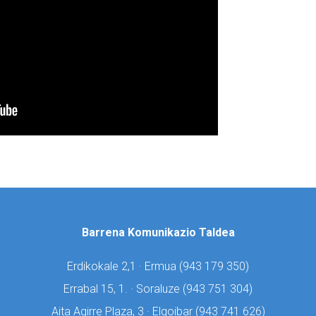
Barrena Komunikazio Taldea
Erdikokale 2,1 · Ermua (
943 179 350)
Errabal 15, 1. · Soraluze (
943 751 304)
Aita Agirre Plaza, 3 · Elgoibar (
943 741 626)