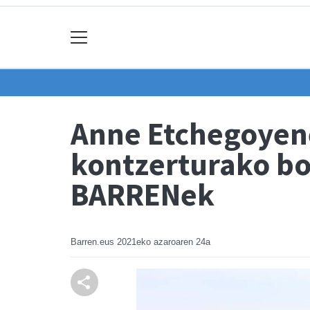
Anne Etchegoyen
kontzerturako bos
BARRENek
Barren.eus
2021eko azaroaren 24a