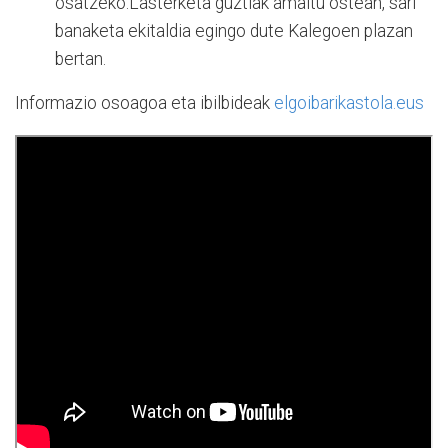
osatzeko.Lasterketa guztiak amaitu ostean, sari
banaketa ekitaldia egingo dute Kalegoen plazan
bertan.
Informazio osoagoa eta ibilbideak
elgoibarikastola.eus