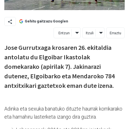
Gehitu gaitzazu Googlen
Entzun
Itzuli
Erraztu
Jose Gurrutxaga krosaren 26. ekitaldia
antolatu du Elgoibar Ikastolak
domekarako (apirilak 7). Jakinarazi
dutenez, Elgoibarko eta Mendaroko 784
antxitxikari gaztetxok eman dute izena.
Adinka eta sexuka banatuko dituzte haurrak korrikarako
eta hamahiru lasterketa izango dira guztira.