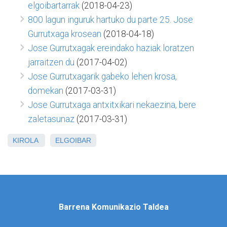
elgoibartarrak
(2018-04-23)
800 lagun inguruk hartuko du parte 25. Jose
Gurrutxaga krosean
(2018-04-18)
Jose Gurrutxagak ereindako haziak loratzen
jarraitzen du
(2017-04-02)
Jose Gurrutxagarik gabeko lehen krosa,
domekan
(2017-03-31)
Jose Gurrutxaga antxitxikari nekaezina, bere
zaletasunaz
(2017-03-31)
KIROLA
ELGOIBAR
Barrena Komunikazio Taldea