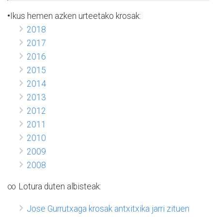
•
Ikus hemen azken urteetako krosak:
2018
2017
2016
2015
2014
2013
2012
2011
2010
2009
2008
∞ Lotura duten albisteak:
Jose Gurrutxaga krosak antxitxika jarri zituen