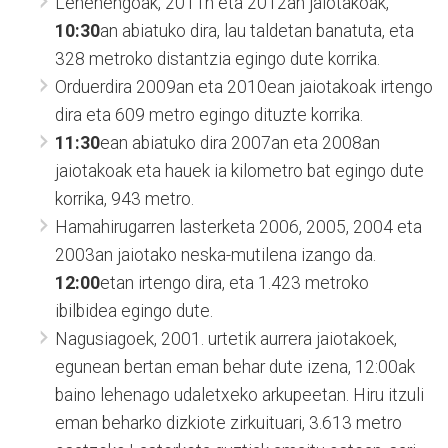
Lehenengoak, 2011n eta 2012an jaiotakoak,
10:30
an abiatuko dira, lau taldetan banatuta, eta
328 metroko distantzia egingo dute korrika.
Orduerdira 2009an eta 2010ean jaiotakoak irtengo
dira eta 609 metro egingo dituzte korrika.
11:30
ean abiatuko dira 2007an eta 2008an
jaiotakoak eta hauek ia kilometro bat egingo dute
korrika, 943 metro.
Hamahirugarren lasterketa 2006, 2005, 2004 eta
2003an jaiotako neska-mutilena izango da.
12:00
etan irtengo dira, eta 1.423 metroko
ibilbidea egingo dute.
Nagusiagoek, 2001. urtetik aurrera jaiotakoek,
egunean bertan eman behar dute izena, 12:00ak
baino lehenago udaletxeko arkupeetan. Hiru itzuli
eman beharko dizkiote zirkuituari, 3.613 metro