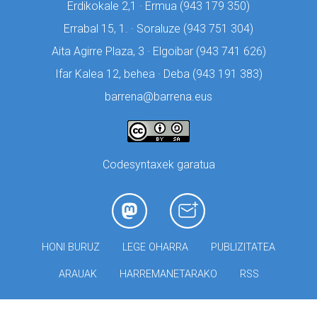
Erdikokale 2,1 · Ermua (
943 179 350)
Errabal 15, 1. · Soraluze (
943 751 304)
Aita Agirre Plaza, 3 · Elgoibar (
943 741 626)
Ifar Kalea 12, behea · Deba (
943 191 383)
barrena@barrena.eus
Codesyntaxek garatua
HONI BURUZ
LEGE OHARRA
PUBLIZITATEA
ARAUAK
HARREMANETARAKO
RSS