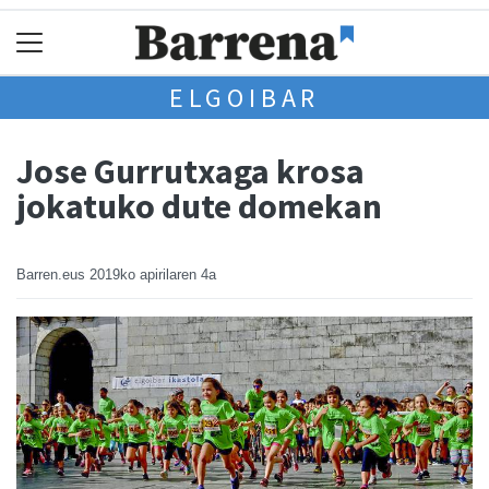
ELGOIBAR
Jose Gurrutxaga krosa
jokatuko dute domekan
Barren.eus
2019ko apirilaren 4a