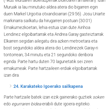
(*ikus Muruaren adierazpenak bideoaren amaieran). Iban
Muruak ia lau minutuko aldea atera dio bigarren egin
duen Markel Urgoitia otxandioarrari (29:56). Josu Uriarte
markinarra sailkatu da hirugarren postuan (30:01)
Emakumezkoetan, lehia estua izan dute Ainhoa
Lendinez elgoibartarrak eta Andrea Garay gasteiztarrak.
Elkarren segidan ailegatu dira azken metroetara eta
bost segundoko aldea atera dio Lendinezek Garay-ri
tontorrean, 34 minutu eta 21 segundoko denbora
eginda. Parte hartu duten 70 lagunetatik sei ziren
emakumeak. Parte hartzaileen erdiak elgoibartarrak
izan dira.
24. Karakateko Igoerako sailkapena
Parte hartzaile batek izan ezik gainerako guztiek
soken
edo
egurraren bidea
erabili dute igoera egiteko.