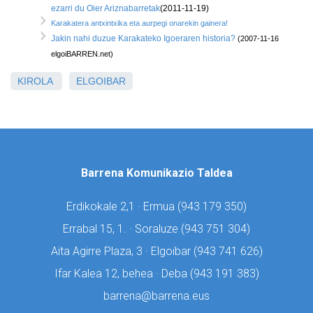
ezarri du Oier Ariznabarretak
(2011-11-19)
Karakatera antxintxika eta aurpegi onarekin gainera!
Jakin nahi duzue Karakateko Igoeraren historia?
(2007-11-16
elgoiBARREN.net)
KIROLA
ELGOIBAR
Barrena Komunikazio Taldea
Erdikokale 2,1 · Ermua (
943 179 350)
Errabal 15, 1. · Soraluze (
943 751 304)
Aita Agirre Plaza, 3 · Elgoibar (
943 741 626)
Ifar Kalea 12, behea · Deba (
943 191 383)
barrena@barrena.eus