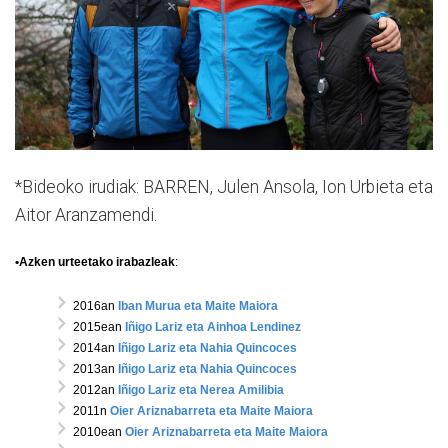
*Bideoko irudiak: BARREN, Julen Ansola, Ion Urbieta eta
Aitor Aranzamendi.
•Azken urteetako irabazleak
:
2016an
Iban Murua eta Maite Maiora
2015ean
Iñigo Lariz eta Ainhoa Lendinez
2014an
Iñigo Lariz eta Nahia Quincoces
2013an
Iñigo Lariz eta Nahia Quincoces
2012an
Iñigo Lariz eta Nerea Amilibia
2011n
Oier Ariznabarreta eta Maite Maiora
2010ean
Oier Ariznabarreta eta Maite Maiora