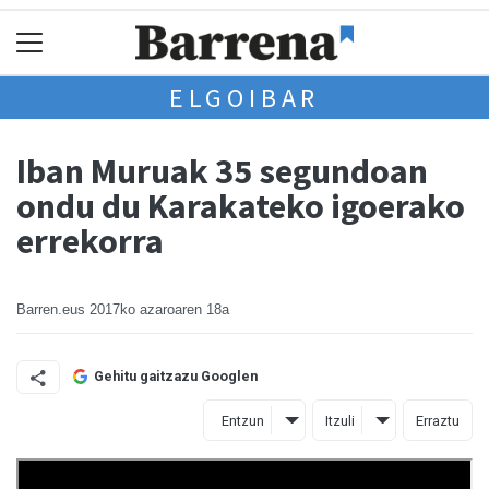
ELGOIBAR
Iban Muruak 35 segundoan
ondu du Karakateko igoerako
errekorra
Barren.eus
2017ko azaroaren 18a
Gehitu gaitzazu Googlen
Entzun
Itzuli
Erraztu