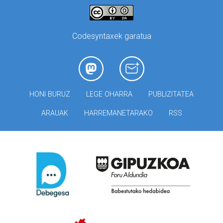
Codesyntaxek garatua
HONI BURUZ
LEGE OHARRA
PUBLIZITATEA
ARAUAK
HARREMANETARAKO
RSS