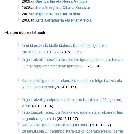
2009an
Oier Ibarbia eta Nerea Amilibia
2008an
Josu Arregi eta Oihana Kortazar
2007an
Iñigo Lariz eta Pilar Arriola
2006an
Aritz Kortabarria eta Pilar Arriola
∞Lotura duten albisteak
:
Iban Muruak eta Maite Maiorak Karakateko Igoerako
errekorrak ondu dituzte
(2016-11-19)
Iñigo Larizek irabazi du Karakateko Igoera, esprint estu batean
Julen Aranguena mendean hartuta
(2015-11-14)
Karakateko igoerako errekorrak ondu dituzte Inigo Larizek eta
Nahia Quincocesek
(2014-11-15)
Iñigo Larizek garaipena eta errekorra Karakateko 20. igoeran,
27:39
(2013-11-16)
Iñigo Larizek irabazi du Karakateko igoera eta errekorretik hiru
segundora geratu da
(2012-11-17)
Karakateko Igoera barrutik ezagutu nahi?
(2011-11-22)
28 minutu eta 17 segundo, Karakateko Igoerako errekor berria