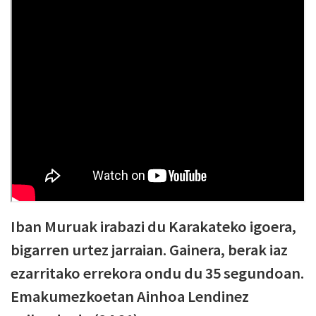
Iban Muruak irabazi du Karakateko igoera,
bigarren urtez jarraian. Gainera, berak iaz
ezarritako errekora ondu du 35 segundoan.
Emakumezkoetan Ainhoa Lendinez