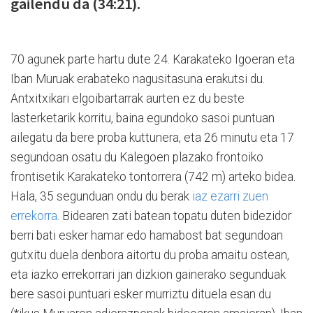
gailendu da (34:21).
70 agunek parte hartu dute 24. Karakateko Igoeran eta
Iban Muruak erabateko nagusitasuna erakutsi du.
Antxitxikari elgoibartarrak aurten ez du beste
lasterketarik korritu, baina egundoko sasoi puntuan
ailegatu da bere proba kuttunera, eta 26 minutu eta 17
segundoan osatu du Kalegoen plazako frontoiko
frontisetik Karakateko tontorrera (742 m) arteko bidea.
Hala, 35 segunduan ondu du berak
iaz ezarri zuen
errekorra
. Bidearen zati batean topatu duten bidezidor
berri bati esker hamar edo hamabost bat segundoan
gutxitu duela denbora aitortu du proba amaitu ostean,
eta iazko errekorrari jan dizkion gainerako segunduak
bere sasoi puntuari esker murriztu dituela esan du