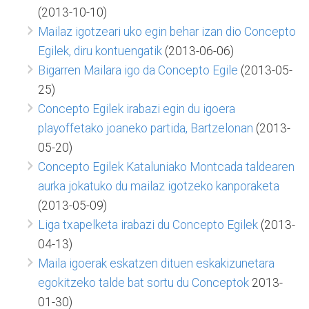
(2013-10-10)
Mailaz igotzeari uko egin behar izan dio Concepto
Egilek, diru kontuengatik
(2013-06-06)
Bigarren Mailara igo da Concepto Egile
(2013-05-
25)
Concepto Egilek irabazi egin du igoera
playoffetako joaneko partida, Bartzelonan
(2013-
05-20)
Concepto Egilek Kataluniako Montcada taldearen
aurka jokatuko du mailaz igotzeko kanporaketa
(2013-05-09)
Liga txapelketa irabazi du Concepto Egilek
(2013-
04-13)
Maila igoerak eskatzen dituen eskakizunetara
egokitzeko talde bat sortu du Conceptok
2013-
01-30)