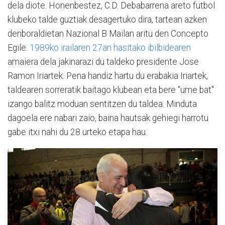
dela diote. Honenbestez, C.D. Debabarrena areto futbol
klubeko talde guztiak desagertuko dira, tartean azken
denboraldietan Nazional B Mailan aritu den Concepto
Egile.
1989ko irailaren 27an hasitako ibilbidearen
amaiera dela jakinarazi du taldeko presidente Jose
Ramon Iriartek. Pena handiz hartu du erabakia Iriartek,
taldearen sorreratik baitago klubean eta bere "ume bat"
izango balitz moduan sentitzen du taldea. Minduta
dagoela ere nabari zaio, baina hautsak gehiegi harrotu
gabe itxi nahi du 28 urteko etapa hau.