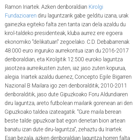
Ramon Iriartek. Azken denboraldian
Kirolgi
Fundazioaren
diru laguntzarik gabe gelditu izana, urak
gainezka egiteko falta zen tanta izan dela azaldu du
kirol-taldeko presidenteak, kluba aurrez ere egoera
ekonomiko "delikatuan" zegoelako. C.D. Debabarrenak
48.000 euro inguruko aurrekontua izan du 2016-2017
denboraldian, eta Kirolgitik 12.500 euroko laguntza
jasotzea aurreikusten zuten, iaz jaso zuten kopurua,
alegia. Iriartek azaldu duenez, Concepto Egile Bigarren
Nazional B Mailara igo zen denboralditik, 2010-2011
denboralditik, jaso dute Gipuzkoako Foru Aldundiaren
diru laguntza, areto futbolean mailarik gorenean ari den
Gipuzkoako taldea izateagatik. "Gure maila berean
beste talde gipuzkoar bat egon denetan bion artean
banatu izan dute diru-laguntza", zehaztu du Iriartek.
Esan bezala, azken denboraldian laguntza horren falta