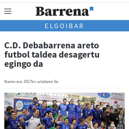
ELGOIBAR
C.D. Debabarrena areto
futbol taldea desagertu
egingo da
Barren.eus
2017ko uztailaren 6a