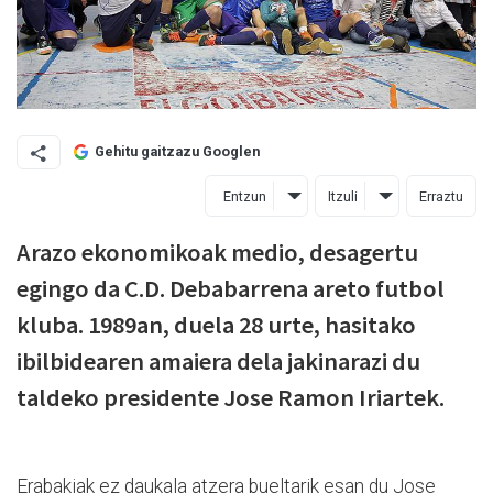
Gehitu gaitzazu Googlen
Entzun
Itzuli
Erraztu
Arazo ekonomikoak medio, desagertu
egingo da C.D. Debabarrena areto futbol
kluba. 1989an, duela 28 urte, hasitako
ibilbidearen amaiera dela jakinarazi du
taldeko presidente Jose Ramon Iriartek.
Erabakiak ez daukala atzera bueltarik esan du Jose