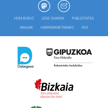
HONI BURUZ
LEGE OHARRA
PUBLIZITATEA
ARAUAK
HARREMANETARAKO
RSS