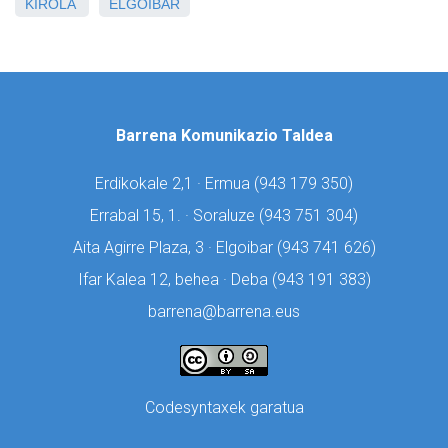
KIROLA
ELGOIBAR
Barrena Komunikazio Taldea
Erdikokale 2,1 · Ermua (
943 179 350)
Errabal 15, 1. · Soraluze (
943 751 304)
Aita Agirre Plaza, 3 · Elgoibar (
943 741 626)
Ifar Kalea 12, behea · Deba (
943 191 383)
barrena@barrena.eus
Codesyntaxek garatua