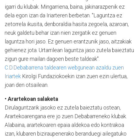
igarri du klubak. Mingarriena, baina, jakinarazpenik ez
dela egon izan da Iriarteren berbetan. "Laguntza ez
zetorrela ikusita, denboraldia hasita zegoela, azaroan,
neuk galdetu behar izan nien zergatik ez genuen
laguntza hori jaso. Ez genuen erantzunik jaso, aitzakiak
gehienez jota. Urtarrilean laguntza jaso zutela baieztatu
zigun gure mailan dagoen beste taldeak".
C.D.Debabarrena taldearen webgunean azaldu zuen
Iriartek
Kirolgi Fundaziokoekin izan zuen ezin ulertua,
joan den otsailean.
• Arartekoan salaketa
Dirulaguntzarik jasoko ez zutela baieztatu ostean,
Arartekoarengana ere jo zuen Debabarreneko klubak.
Alabaina, arartekoaren epaia aldekoa edo kontrakoa
izan, klubaren biziraupenerako beranduegi ailegatuko