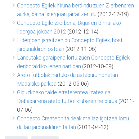
Concepto Egilek hiruna berdindu zuen Zierbenaren
aurka, baina lidergoan jarraitzen du
(2012-12-19)
Concepto Egile-Zierbena, Bigarren B mailako
lidergoa jokoan 2012
(2012-12-14)
Lidergoan jarraitzen du Concepto Egilek, bost
jardunaldiren ostean
(2012-11-06)
Landutako garaipena lortu zuen Concepto Egilek
denboraldiko lehen partidan
(2012-10-09)
Areto futbolak hartuko du asteburu honetan
Madalako parkea
(2012-05-06)
Gipuzkoako talde erreferentea izatea da
Debabarrena areto futbol klubaren helburua
(2011-
07-06)
Concepto Createch taldeak mailaz igotzea lortu
du lau jardunaldiren faltan
(2011-04-12)