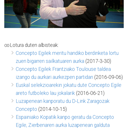
∞Lotura duten albisteak:
Concepto Egilek meritu handiko berdinketa lortu
zuen bigarren sailkatuaren aurka
(2017-3-30)
Concepto Egilek Frantziako Toulouse taldea
izango du aurkari aurkezpen partidan
(2016-09-06)
Euskal selekzioarekin jokatu dute Concepto Egile
areto futboleko lau jokalarik
(2016-06-21)
Luzapenean kanporatu du D-Link Zaragozak
Concepto
(2014-10-15)
Espainiako Kopatik kanpo geratu da Concepto
Egile, Zierbenaren aurka luzapenean galduta