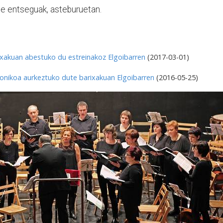
e entseguak, asteburuetan.
xakuan abestuko du estreinakoz Elgoibarren
(2017-03-01)
onikoa aurkeztuko dute barixakuan Elgoibarren
(2016-05-25)