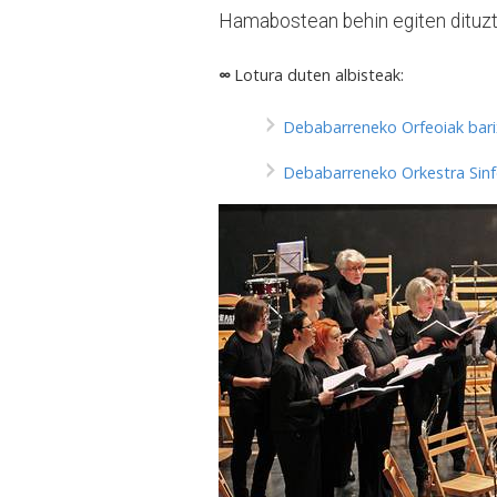
Hamabostean behin egiten dituzt
∞
Lotura duten albisteak:
Debabarreneko Orfeoiak bari
Debabarreneko Orkestra Sinf