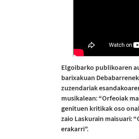
Elgoibarko publikoaren au
barixakuan Debabarreneko
zuzendariak esandakoaren 
musikalean: “Orfeoiak mai
genituen kritikak oso onak 
zaio Laskurain maisuari: 
erakarri”.