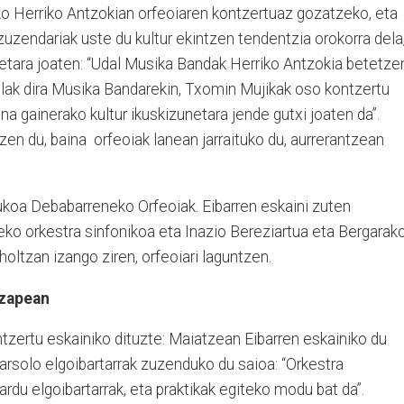
ko Herriko Antzokian orfeoiaren kontzertuaz gozatzeko, eta
uzendariak uste du kultur ekintzen tendentzia orokorra dela
dietara joaten: “Udal Musika Bandak Herriko Antzokia betetze
idelak dira Musika Bandarekin, Txomin Mujikak oso kontzertu
na gainerako kultur ikuskizunetara jende gutxi joaten da”.
zen du, baina orfeoiak lanean jarraituko du, aurrerantzean
ukoa Debabarreneko Orfeoiak. Eibarren eskaini zuten
ko orkestra sinfonikoa eta Inazio Bereziartua eta Bergarak
oltzan izango ziren, orfeoiari laguntzen.
tzapean
tzertu eskainiko dituzte: Maiatzean Eibarren eskainiko du
arsolo elgoibartarrak zuzenduko du saioa: “Orkestra
rdu elgoibartarrak, eta praktikak egiteko modu bat da”.