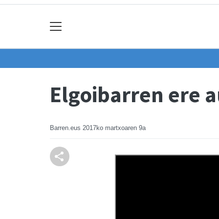
Elgoibarren ere 
Barren.eus
2017ko martxoaren 9a