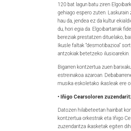
120 bat lagun batu ziren Elgoibar
gehiago espero zuten. Laskurain z
hau da, jendea ez da kultur ekial
du, hori egia da. Elgoibartarrak f
bereziak prestatzen dituelako, bai
Ikusle faltak “desmotibazioa” sort
antzokiak betetzeko ilusioarekin.
Bigarren kontzertua zuen barixak
estreinakoa azaroan. Debabarrene
musika eskoletako ikasleak ere oh
• Iñigo Cearsoloren zuzendari
Datozen hilabeteetan hainbat kon
kontzertua orkestrak eta Iñigo Ce
zuzendaritza ikasketak egiten diha