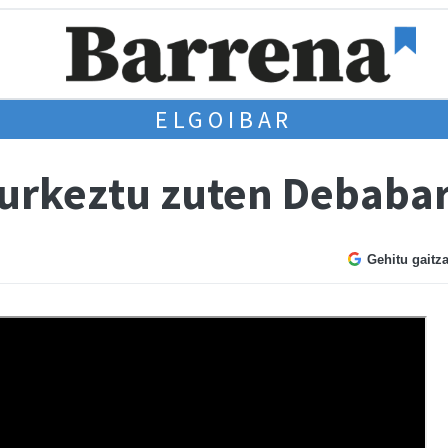
ELGOIBAR
aurkeztu zuten Debaba
Gehitu gaitz