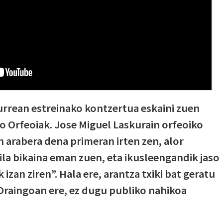
rrean estreinako kontzertua eskaini zuen
 Orfeoiak. Jose Miguel Laskurain orfeoiko
arabera dena primeran irten zen, alor
la bikaina eman zuen, eta ikusleengandik jaso
izan ziren”. Hala ere, arantza txiki bat geratu
“Oraingoan ere, ez dugu publiko nahikoa