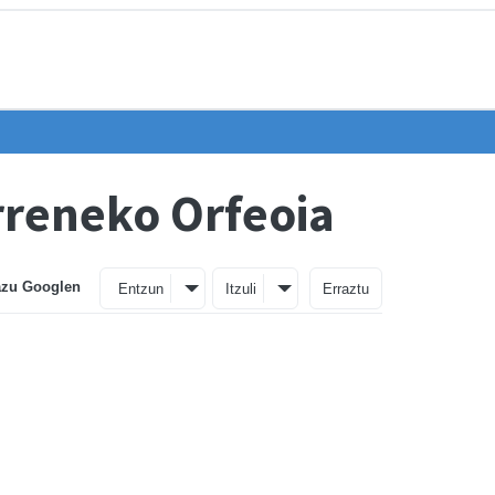
rreneko Orfeoia
azu Googlen
Entzun
Itzuli
Erraztu