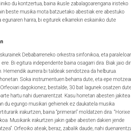
iniko du kontzertua, baina ikusle zabalagoarengana iristeko
gain beste musika mota batzuetako abestiak ere abestuko
a egunaren harira, bi egiturek elkarrekin eskainiko dute
an
askurainek Debabarreneko orkestra sinfonikoa, eta paraleloa
ere. Bi egitura independente baina osagarri dira. Biak jaio dir
n. Hemendik aurrera bi taldeak sendotzea da helburua.
 honetan. Soka instrumentuen beharra dute, eta epe motzea
 Orfeoiari dagokionez, bestalde, 30 bat lagunek osatzen dut
 parte hartu nahi duenarentzat. Kasu horretan abesten jakitea
an du egungo musikari gehienek ez daukatela musika
rtiturarik irakurtzen, baina “primeran” moldatzen dira: “Horixe
koa. Musikarik irakurtzen jakin gabe abesten dakien jende
atzea”. Orfeoiko ateak, beraz, zabalik daude, nahi duenarentza