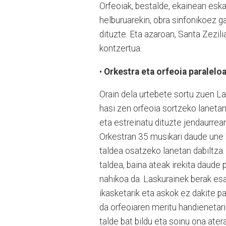
Orfeoiak, bestalde, ekainean eska
helburuarekin, obra sinfonikoez 
dituzte. Eta azaroan, Santa Zezili
kontzertua.
Orkestra eta orfeoia paralelo
•
Orain dela urtebete sortu zuen L
hasi zen orfeoia sortzeko lanetan 
eta estreinatu dituzte jendaurrea
Orkestran 35 musikari daude une
taldea osatzeko lanetan dabiltza.
taldea, baina ateak irekita daude
nahikoa da. Laskurainek berak es
ikasketarik eta askok ez dakite pa
da orfeoiaren meritu handienetari
talde bat bildu eta soinu ona ater