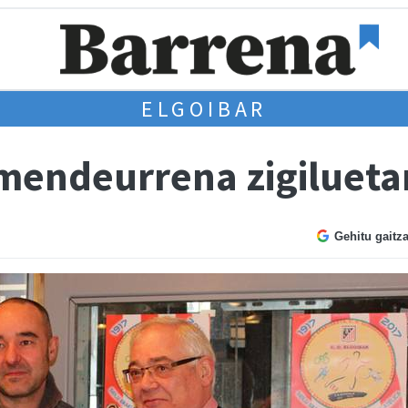
ELGOIBAR
 mendeurrena zigilueta
Gehitu gaitz