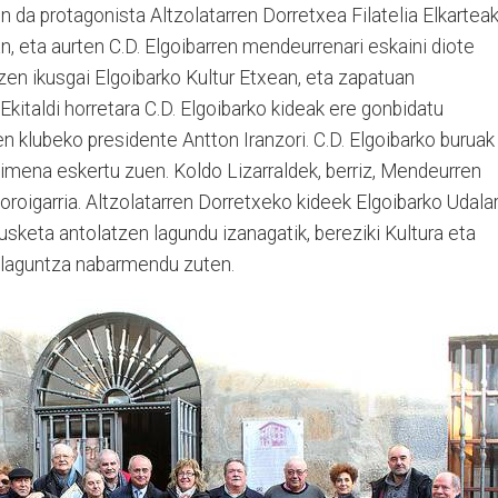
en da protagonista Altzolatarren Dorretxea Filatelia Elkartea
n, eta aurten C.D. Elgoibarren mendeurrenari eskaini diote
en ikusgai Elgoibarko Kultur Etxean, eta zapatuan
 Ekitaldi horretara C.D. Elgoibarko kideak ere gonbidatu
en klubeko presidente Antton Iranzori. C.D. Elgoibarko buruak
ekimena eskertu zuen. Koldo Lizarraldek, berriz, Mendeurren
oigarria. Altzolatarren Dorretxeko kideek Elgoibarko Udalar
sketa antolatzen lagundu izanagatik, bereziki Kultura eta
n laguntza nabarmendu zuten.