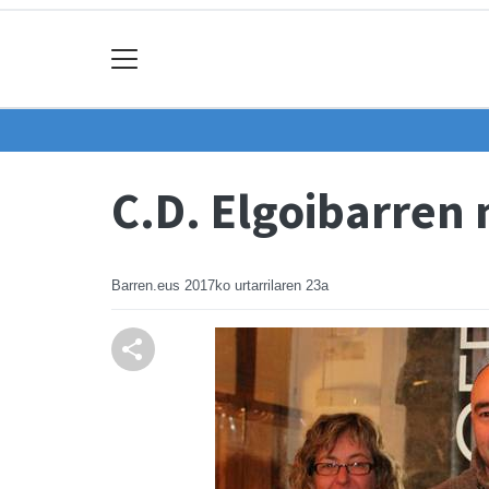
C.D. Elgoibarren
Barren.eus
2017ko urtarrilaren 23a