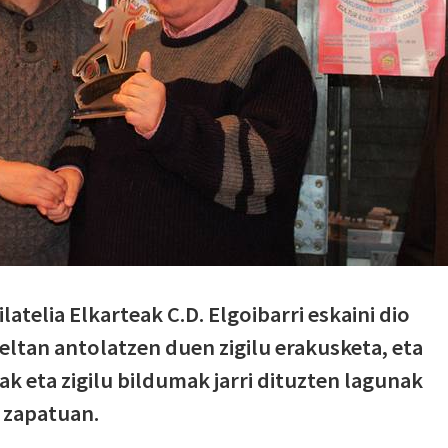
latelia Elkarteak C.D. Elgoibarri eskaini dio
eltan antolatzen duen zigilu erakusketa, eta
k eta zigilu bildumak jarri dituzten lagunak
 zapatuan.