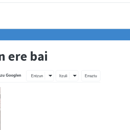
n ere bai
azu Googlen
Entzun
Itzuli
Erraztu