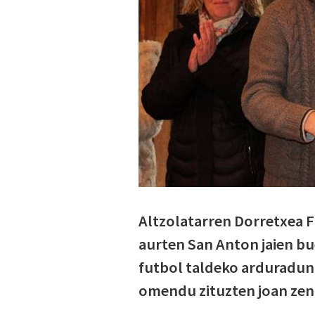
Altzolatarren Dorretxea Fi
aurten San Anton jaien bu
futbol taldeko arduraduna
omendu zituzten joan zen