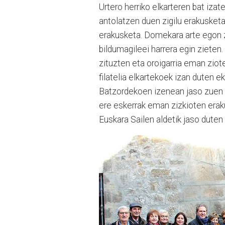
Urtero herriko elkarteren bat izat
antolatzen duen zigilu erakusketa
erakusketa. Domekara arte egon z
bildumagileei harrera egin zieten.
zituzten eta oroigarria eman ziot
filatelia elkartekoek izan duten 
Batzordekoen izenean jaso zuen or
ere eskerrak eman zizkioten eraku
Euskara Sailen aldetik jaso dute