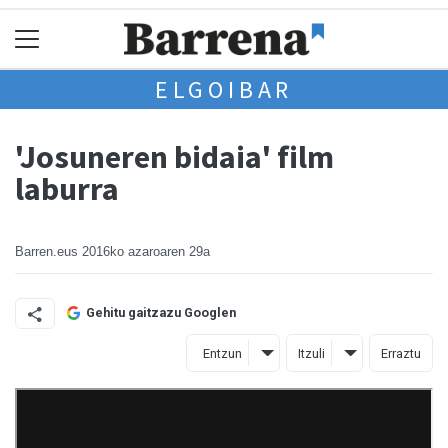
ELGOIBAR
'Josuneren bidaia' film
laburra
Barren.eus
2016ko azaroaren 29a
Gehitu gaitzazu Googlen
Entzun
Itzuli
Erraztu