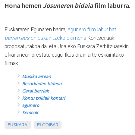
Hona hemen
Josuneren bidaia
film laburra.
Euskararen Egunaren harira,
egunero film labur bat
barren.eus
-en eskaintzeko ekimena
Kontseiluak
proposatutakoa da, eta Udaleko Euskara Zerbitzuarekin
elkarlanean prestatu dugu. Ikus orain arte eskainitako
filmak:
Musika airean
Besarkaden bideoa
Garai berriak
Kontu txikiak kontari
Egunero
Semeak
EUSKARA
ELGOIBAR