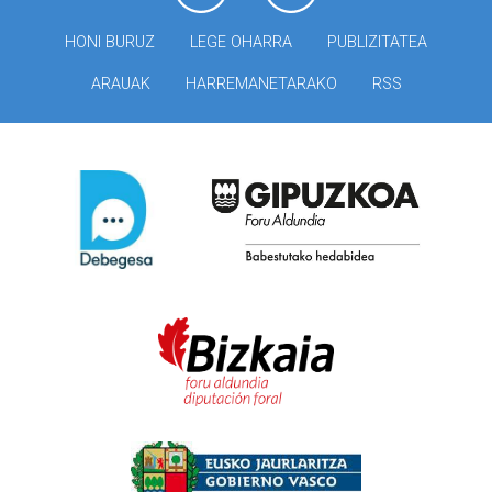
HONI BURUZ
LEGE OHARRA
PUBLIZITATEA
ARAUAK
HARREMANETARAKO
RSS