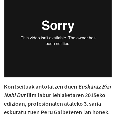
Kontseiluak antolatzen duen
Euskaraz Bizi
Nahi Dut
film labur lehiaketaren 2015eko
edizioan, profesionalen ataleko 3. saria
eskuratu zuen Peru Galbeteren lan honek.