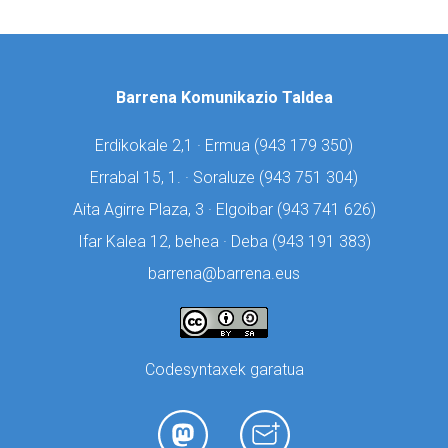
Barrena Komunikazio Taldea
Erdikokale 2,1 · Ermua (
943 179 350)
Errabal 15, 1. · Soraluze (
943 751 304)
Aita Agirre Plaza, 3 · Elgoibar (
943 741 626)
Ifar Kalea 12, behea · Deba (
943 191 383)
barrena@barrena.eus
Codesyntaxek garatua