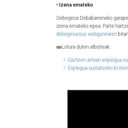
• Izena emateko
Debegesa Debabarreneko garapen a
izena emateko epea. Parte hartz
debegesa.eus webgunearen
bitar
∞
Lotura duten albisteak:
Gazteen artean enplegua su
Enplegua sustatzeko bi eki