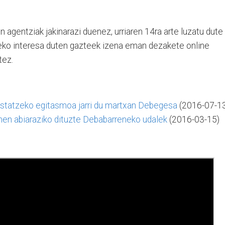
gentziak jakinarazi duenez, urriaren 14ra arte luzatu dute
eko interesa duten gazteek izena eman dezakete online
tez.
statzeko egitasmoa jarri du martxan Debegesa
(2016-07-1
men abiaraziko dituzte Debabarreneko udalek
(2016-03-15)