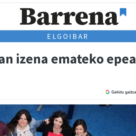
ELGOIBAR
an izena emateko epea
Gehitu gaitz