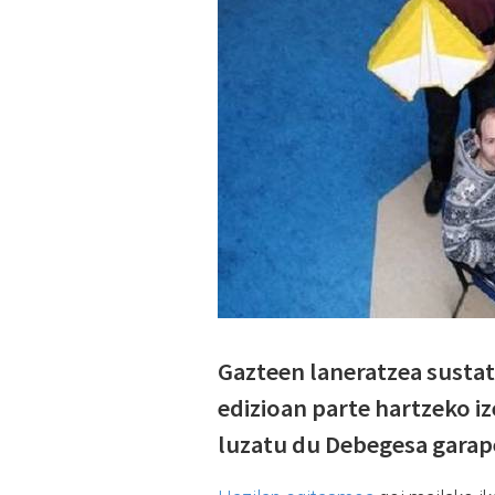
Gazteen laneratzea susta
edizioan parte hartzeko i
luzatu du Debegesa garap