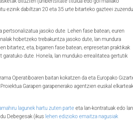
asketak dituzten (unibertsitate titulua edo goi mailako
itu ezinik dabiltzan 20 eta 35 urte bitarteko gazteei zuzend
 pertsonalizatua jasoko dute. Lehen fase batean, euren
onalak hobetzeko trebakuntza jasoko dute, lan mundura
en bitartez, eta, bigarren fase batean, enpresetan praktikak
t garatuko dute. Honela, lan munduko errealitatea gertutik
rama Operatiboaren baitan kokatzen da eta Europako Gizart
 Proiektua Garapen garapenerako agentzien euskal elkartea
amahiru lagunek hartu zuten parte
eta lan-kontratuak edo lan
zi du Debegesak (ikus
lehen edizioko emaitza nagusiak