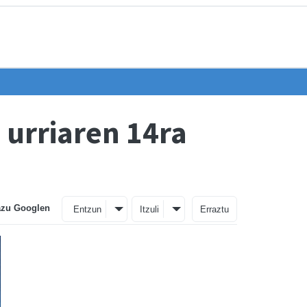
 urriaren 14ra
azu Googlen
Entzun
Itzuli
Erraztu