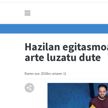
Hazilan egitasmo
arte luzatu dute
Barren.eus
2016ko urriaren 11