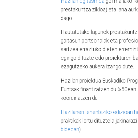
Hazilan egitasmoa
goi mailako ik
prestakuntza zikloa) eta lana aurk
dago.
Hautatutako lagunek prestakuntza
gaitasun pertsonalak eta profesi
sartzea erraztuko dieten erremint
egingo dituzte edo proiekturen ba
ezagutzeko aukera izango dute.
Hazilan proiektua Euskadiko Prog
Funtsak finantzatzen du %50ean.
koordinatzen du.
Hazilanen lehenbiziko edizioan h
praktikak lortu dituztela jakinara
bideoan
).