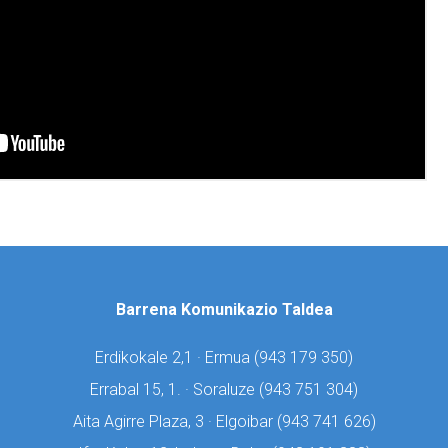
Barrena Komunikazio Taldea
Erdikokale 2,1 · Ermua (
943 179 350)
Errabal 15, 1. · Soraluze (
943 751 304)
Aita Agirre Plaza, 3 · Elgoibar (
943 741 626)