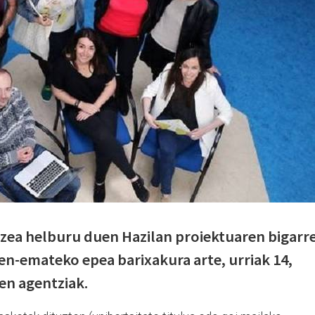
tzea helburu duen Hazilan proiektuaren bigarr
zen-emateko epea barixakura arte, urriak 14,
en agentziak.