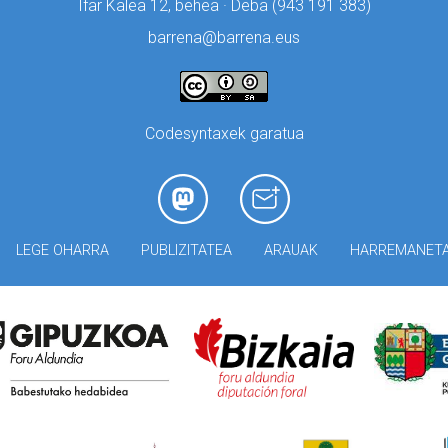
Ifar Kalea 12, behea · Deba (
943 191 383)
barrena@barrena.eus
Codesyntaxek garatua
LEGE OHARRA
PUBLIZITATEA
ARAUAK
HARREMANET