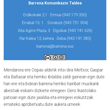
Mendarora ere Ospas aldetik iritsi dira Meltxor, Gaspar
eta Baltasar eta herriko ibilaldia zaldi gainean egin dute
han ere eta bidean barrena herriko hainbat musikarik
abestiak eskaini dizkiete erregeei. Gero Ikastolako
patioan egin dute jaialdia eta erregeei eskutitzak
emateko aprobetxatu dute aukera umeek.