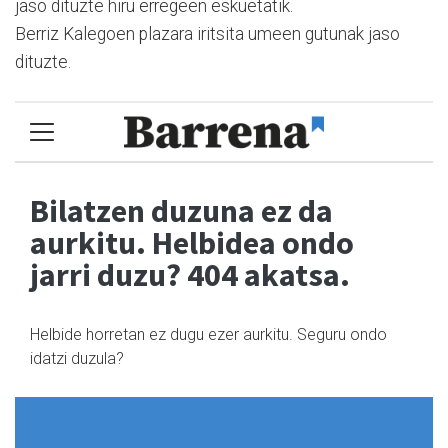
jaso dituzte hiru erregeen eskuetatik.
Berriz Kalegoen plazara iritsita umeen gutunak jaso
dituzte.