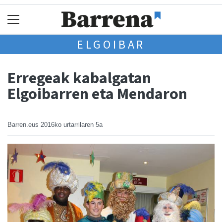
ELGOIBAR
Erregeak kabalgatan
Elgoibarren eta Mendaron
Barren.eus
2016ko urtarrilaren 5a