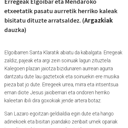
Erregeak Elgoibar eta Mendaroko
etxeetatik pasatu aurretik herriko kaleak
bisitatu dituzte arratsaldez. (
Argazkiak
dauzka)
Elgoibarren Santa Klaratik abiatu da kabalgata. Erregeak
zaldiz, pajeak eta argi zein soinuak lagun zituztela.
Kalegoen plazan jaiotza bizidunaren aurrean agurra
dantzatu dute lau gaztetxok eta soinuekin ere musika
pieza bat jo dute. Erregeek urrea, mirra eta intsentsua
eman diote Jesus jaioberriari eta ondoren herriko
kaleetan ibili dira goxokiak jende artera botaz.
San Lazaro egoitzan geldialdia egin dute eta hango
adinekoek eta bisitan joandako zenbait umek opariak