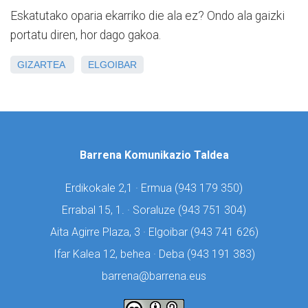
Eskatutako oparia ekarriko die ala ez? Ondo ala gaizki
portatu diren, hor dago gakoa.
GIZARTEA
ELGOIBAR
Barrena Komunikazio Taldea
Erdikokale 2,1 · Ermua (
943 179 350)
Errabal 15, 1. · Soraluze (
943 751 304)
Aita Agirre Plaza, 3 · Elgoibar (
943 741 626)
Ifar Kalea 12, behea · Deba (
943 191 383)
barrena@barrena.eus