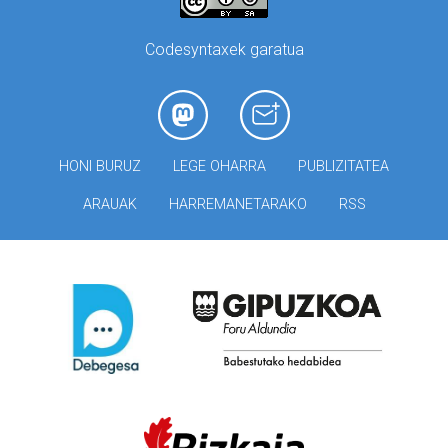
Codesyntaxek garatua
HONI BURUZ
LEGE OHARRA
PUBLIZITATEA
ARAUAK
HARREMANETARAKO
RSS