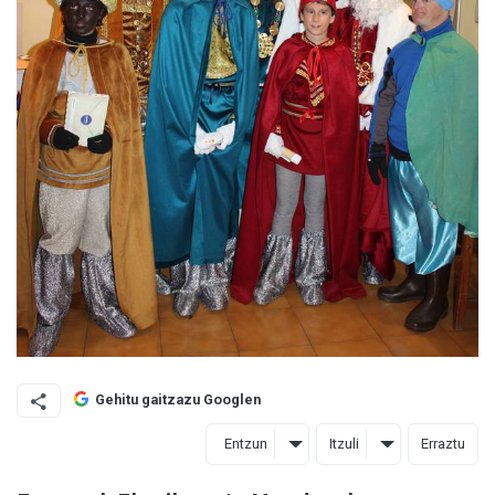
Gehitu gaitzazu Googlen
Entzun
Itzuli
Erraztu