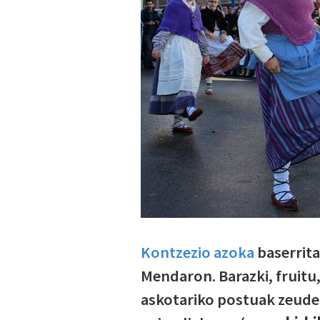
Kontzezio azoka
baserrita
Mendaron. Barazki, fruitu, 
askotariko postuak zeuden