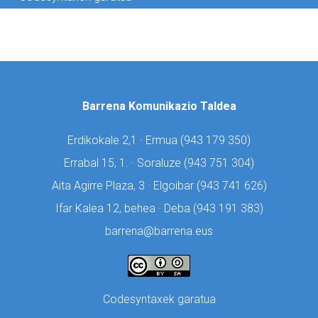
Barrena Komunikazio Taldea
Erdikokale 2,1 · Ermua (
943 179 350)
Errabal 15, 1. · Soraluze (
943 751 304)
Aita Agirre Plaza, 3 · Elgoibar (
943 741 626)
Ifar Kalea 12, behea · Deba (
943 191 383)
barrena@barrena.eus
Codesyntaxek garatua