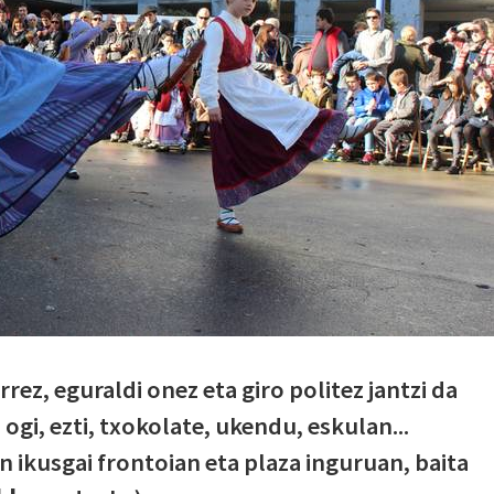
rrez, eguraldi onez eta giro politez jantzi da
ogi, ezti, txokolate, ukendu, eskulan...
 ikusgai frontoian eta plaza inguruan, baita