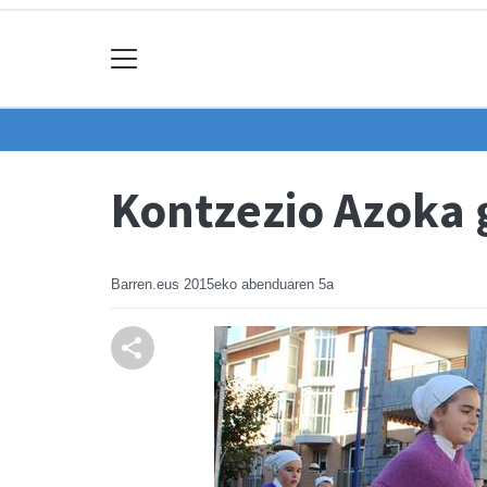
Kontzezio Azoka
Barren.eus
2015eko abenduaren 5a