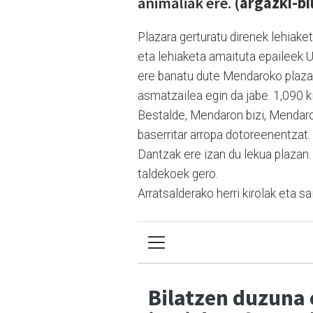
animaliak ere. (
argazki-b
Plazara gerturatu direnek lehiak
eta lehiaketa amaituta epaileek U
ere banatu dute Mendaroko plazan
asmatzailea egin da jabe. 1,090 
Bestalde, Mendaron bizi, Mendaro
baserritar arropa dotoreenentzat
Dantzak ere izan du lekua plaza
taldekoek gero.
Arratsalderako herri kirolak eta sa