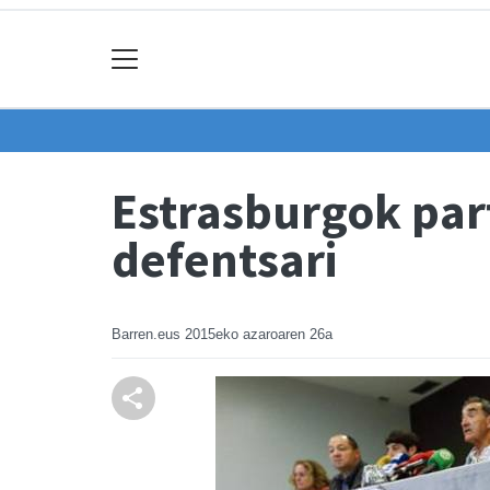
Estrasburgok par
defentsari
Barren.eus
2015eko azaroaren 26a