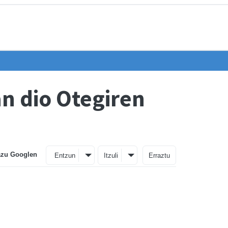
n dio Otegiren
azu Googlen
Entzun
Itzuli
Erraztu