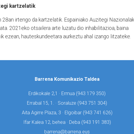
egi kartzelatik
28an irtengo da kartzelatik. Espainiako Auzitegi Nazionala
data. 2021eko otsailera arte luzatu dio inhabilitazioa, baina
ik ezean, hauteskundeetara aurkeztu ahal izango litzateke.
Barrena Komunikazio Taldea
Erdikokale 2,1 · Ermua (
943 179 350)
Errabal 15, 1. · Soraluze (
943 751 304)
Aita Agirre Plaza, 3 · Elgoibar (
943 741 626)
Ifar Kalea 12, behea · Deba (
943 191 383)
barrena@barrena.eus