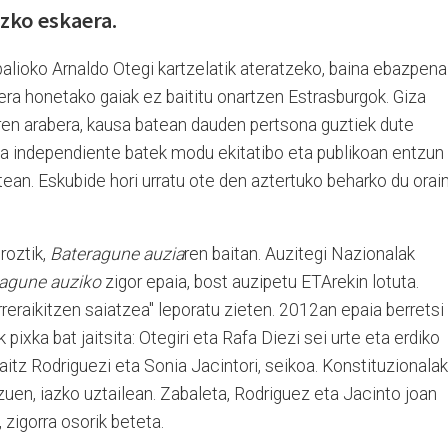
uzko eskaera.
alioko Arnaldo Otegi kartzelatik ateratzeko, baina ebazpena
era honetako gaiak ez baititu onartzen Estrasburgok. Giza
aren arabera, kausa batean dauden pertsona guztiek dute
ta independiente batek modu ekitatibo eta publikoan entzun
tean. Eskubide hori urratu ote den aztertuko beharko du orai
roztik,
Bateragune auzia
ren baitan. Auzitegi Nazionalak
agune auziko
zigor epaia, bost auzipetu ETArekin lotuta.
eraikitzen saiatzea" leporatu zieten
. 2012an epaia berretsi
pixka bat jaitsita: Otegiri eta Rafa Diezi sei urte eta erdiko
kaitz Rodriguezi eta Sonia Jacintori, seikoa. Konstituzionalak
zuen, iazko uztailean. Zabaleta, Rodriguez eta Jacinto joan
, zigorra osorik beteta.