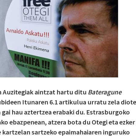
Auzitegiak aintzat hartu ditu
Bateragune
bideen Itunaren 6.1 artikulua urratu zela diot
a gai hau aztertzea erabaki du. Estrasburgoko
ako ebazpenean, atzera bota du Otegi eta ezker
e kartzelan sartzeko epaimahaiaren inguruko