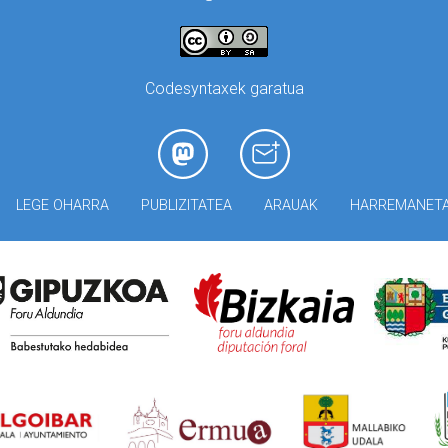
Codesyntaxek garatua
LEGE OHARRA
PUBLIZITATEA
ARAUAK
HARREMANET