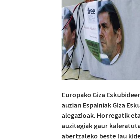
Europako Giza Eskubideen 
auzian Espainiak Giza Esku
alegazioak. Horregatik et
auzitegiak gaur kaleratut
abertzaleko beste lau kid