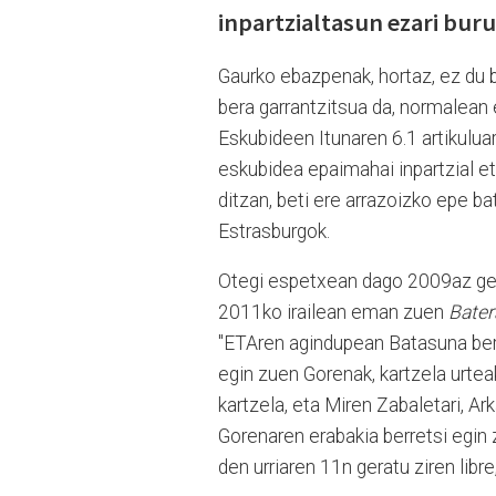
inpartzialtasun ezari bur
Gaurko ebazpenak, hortaz, ez du b
bera garrantzitsua da, normalean 
Eskubideen Itunaren 6.1 artikulu
eskubidea epaimahai inpartzial e
ditzan, beti ere arrazoizko epe ba
Estrasburgok.
Otegi espetxean dago 2009az ge
2011ko irailean eman zuen
Bater
"ETAren agindupean Batasuna berr
egin zuen Gorenak, kartzela urteak 
kartzela, eta Miren Zabaletari, Ar
Gorenaren erabakia berretsi egin 
den urriaren 11n geratu ziren libre