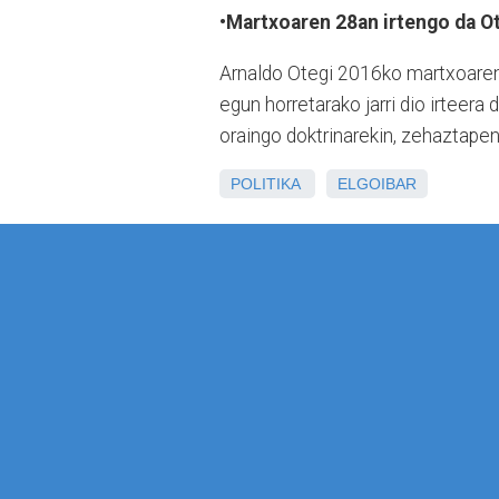
•Martxoaren 28an irtengo da Ot
Arnaldo Otegi 2016ko martxoaren 
egun horretarako jarri dio irteera 
oraingo doktrinarekin, zehaztapen
POLITIKA
ELGOIBAR