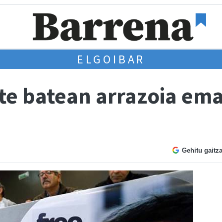
ELGOIBAR
te batean arrazoia ema
Gehitu gaitz