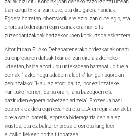
zailak bizi ditu Kondiak joan deneko zazpi-zortzi urtean.
Lan-karga txikia izan dute, eta diru galera handiak.
Egoera horretan inbertsiorik ere ezin izan dute egin, eta
enpresa bideragarri egin ezinak eraman ditu
zuzendaritzakoak hartzekodunen konkurtsoa eskatzera.
Aitor Iturain ELAko Debabarrenerako ordezkariak onartu
du enpresaren datuak txarrak izan direla azkeneko
urteetan, baina aitortu du ustekabean harrapatu dituela
berriak, "iazko negu-udaberri aldetik" lan gehiagorekin
zebiltzalako: "Hau iaz etorri balitz, inor ez litzateke
harrituko hemen, baina orain, lana bazegoen eta
bazirudien egoera hobetzen ari zela". Prozesua hasi
besterik ez dela egin esan du eta ELAren eginkizunak bi
direla orain: batetik, enpresa bideragarria den ala ez
ikustea, eta ez balitz, enpresa erosi eta langileei
eutsiko liekeen norbait topatzea.