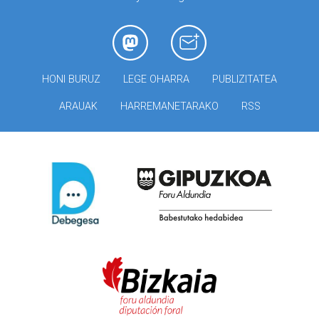
HONI BURUZ
LEGE OHARRA
PUBLIZITATEA
ARAUAK
HARREMANETARAKO
RSS