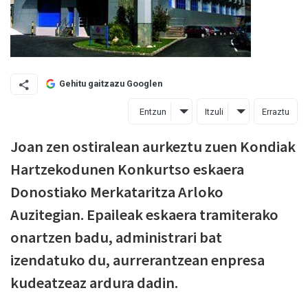
Gehitu gaitzazu Googlen
Entzun
Itzuli
Erraztu
Joan zen ostiralean aurkeztu zuen Kondiak
Hartzekodunen Konkurtso eskaera
Donostiako Merkataritza Arloko
Auzitegian. Epaileak eskaera tramiterako
onartzen badu, administrari bat
izendatuko du, aurrerantzean enpresa
kudeatzeaz ardura dadin.