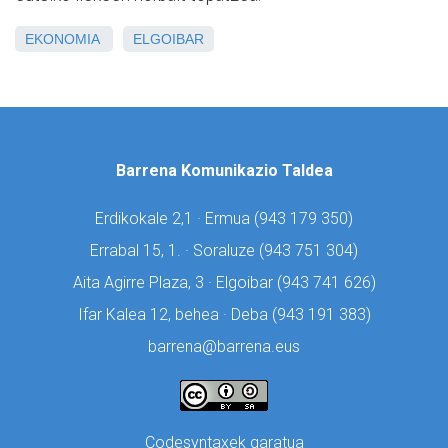
EKONOMIA
ELGOIBAR
Barrena Komunikazio Taldea
Erdikokale 2,1 · Ermua (
943 179 350)
Errabal 15, 1. · Soraluze (
943 751 304)
Aita Agirre Plaza, 3 · Elgoibar (
943 741 626)
Ifar Kalea 12, behea · Deba (
943 191 383)
barrena@barrena.eus
Codesyntaxek garatua