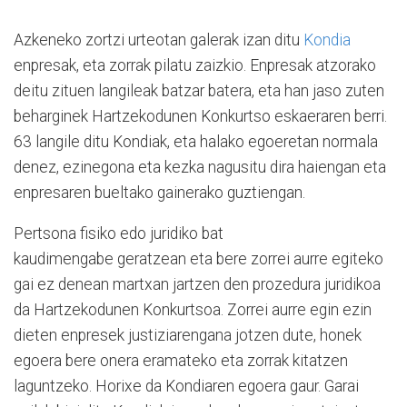
Azkeneko zortzi urteotan galerak izan ditu
Kondia
enpresak, eta zorrak pilatu zaizkio. Enpresak atzorako
deitu zituen langileak batzar batera, eta han jaso zuten
beharginek Hartzekodunen Konkurtso eskaeraren berri.
63 langile ditu Kondiak, eta halako egoeretan normala
denez, ezinegona eta kezka nagusitu dira haiengan eta
enpresaren bueltako gainerako guztiengan.
Pertsona fisiko edo juridiko bat
kaudimengabe geratzean eta bere zorrei aurre egiteko
gai ez denean martxan jartzen den prozedura juridikoa
da Hartzekodunen Konkurtsoa. Zorrei aurre egin ezin
dieten enpresek justiziarengana jotzen dute, honek
egoera bere onera eramateko eta zorrak kitatzen
laguntzeko. Horixe da Kondiaren egoera gaur. Garai