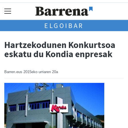
ELGOIBAR
Hartzekodunen Konkurtsoa
eskatu du Kondia enpresak
Barren.eus
2015eko urriaren 20a