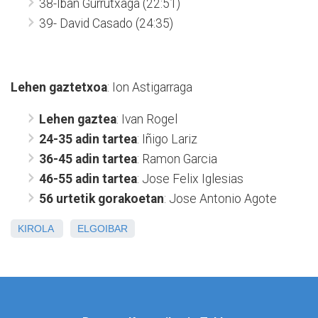
38-Iban Gurrutxaga (22:51)
39- David Casado (24:35)
Lehen gaztetxoa
: Ion Astigarraga
Lehen gaztea
: Ivan Rogel
24-35 adin tartea
: Iñigo Lariz
36-45 adin tartea
: Ramon Garcia
46-55 adin tartea
: Jose Felix Iglesias
56 urtetik gorakoetan
: Jose Antonio Agote
KIROLA
ELGOIBAR