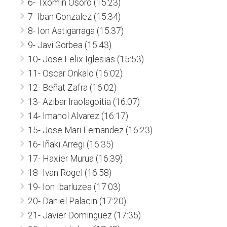
6- Txomin Osoro (15:23)
7- Iban Gonzalez (15:34)
8- Ion Astigarraga (15:37)
9- Javi Gorbea (15:43)
10- Jose Felix Iglesias (15:53)
11- Oscar Onkalo (16:02)
12- Beñat Zafra (16:02)
13- Azibar Iraolagoitia (16:07)
14- Imanol Alvarez (16:17)
15- Jose Mari Fernandez (16:23)
16- Iñaki Arregi (16:35)
17- Haxier Murua (16:39)
18- Ivan Rogel (16:58)
19- Ion Ibarluzea (17:03)
20- Daniel Palacin (17:20)
21- Javier Dominguez (17:35)