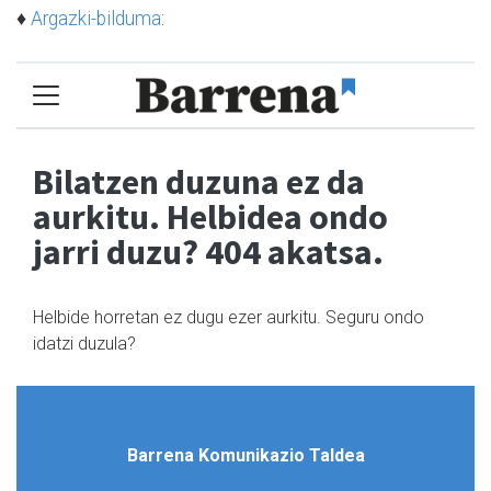
♦
Argazki-bilduma
: