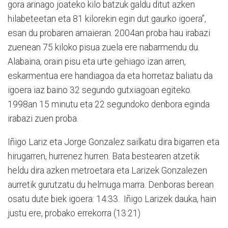
gora arinago joateko kilo batzuk galdu ditut azken
hilabeteetan eta 81 kilorekin egin dut gaurko igoera”,
esan du probaren amaieran. 2004an proba hau irabazi
zuenean 75 kiloko pisua zuela ere nabarmendu du.
Alabaina, orain pisu eta urte gehiago izan arren,
eskarmentua ere handiagoa da eta horretaz baliatu da
igoera iaz baino 32 segundo gutxiagoan egiteko.
1998an 15 minutu eta 22 segundoko denbora eginda
irabazi zuen proba.
Iñigo Lariz eta Jorge Gonzalez sailkatu dira bigarren eta
hirugarren, hurrenez hurren. Bata bestearen atzetik
heldu dira azken metroetara eta Larizek Gonzalezen
aurretik gurutzatu du helmuga marra. Denboras berean
osatu dute biek igoera: 14:33. Iñigo Larizek dauka, hain
justu ere, probako errekorra (13:21)