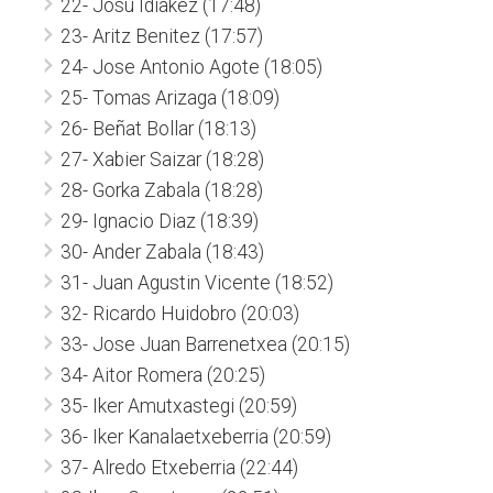
22- Josu Idiakez (17:48)
23- Aritz Benitez (17:57)
24- Jose Antonio Agote (18:05)
25- Tomas Arizaga (18:09)
26- Beñat Bollar (18:13)
27- Xabier Saizar (18:28)
28- Gorka Zabala (18:28)
29- Ignacio Diaz (18:39)
30- Ander Zabala (18:43)
31- Juan Agustin Vicente (18:52)
32- Ricardo Huidobro (20:03)
33- Jose Juan Barrenetxea (20:15)
34- Aitor Romera (20:25)
35- Iker Amutxastegi (20:59)
36- Iker Kanalaetxeberria (20:59)
37- Alredo Etxeberria (22:44)