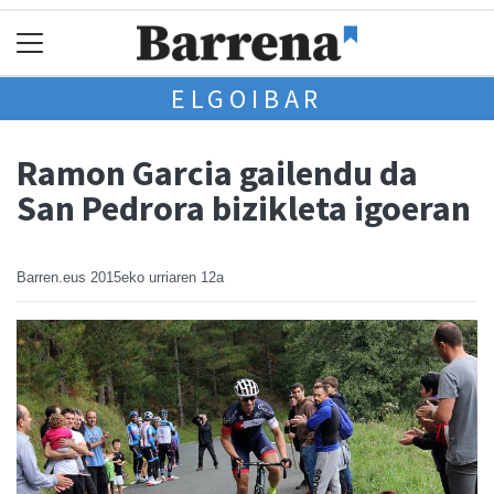
ELGOIBAR
Ramon Garcia gailendu da
San Pedrora bizikleta igoeran
Barren.eus
2015eko urriaren 12a