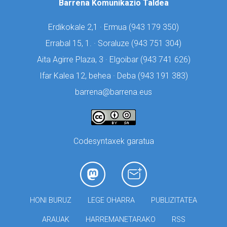
Barrena Komunikazio Taldea
Erdikokale 2,1 · Ermua (
943 179 350)
Errabal 15, 1. · Soraluze (
943 751 304)
Aita Agirre Plaza, 3 · Elgoibar (
943 741 626)
Ifar Kalea 12, behea · Deba (
943 191 383)
barrena@barrena.eus
Codesyntaxek garatua
HONI BURUZ
LEGE OHARRA
PUBLIZITATEA
ARAUAK
HARREMANETARAKO
RSS