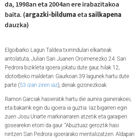
da, 1998an eta 2004an ere irabazitakoa
baita. (
argazki-bilduma
eta
sailkapena
dauzka)
Elgoibarko Lagun Taldea txirrindulari elkarteak
antolatuta,
Julian San Juanen Oroimenezko 24. San
Pedrora bizikleta igoera
jokatu dute gaur, hilak 12,
idotorbeko maldetan. Gaurkoan 39 lagunek hartu dute
parte (
53 izan ziren iaz
), denak gizonezkoak.
Ramon Garciak hasieratik hartu die aurrea gainerakoei,
eta bakarrik egin du igoera ia guztia. Iaz bigarren egin
zuen Josu Uriarte markinarraren atzetik eta garaipen
gosearekin etorri da gaur. “Abuztuaz geroztik hasi
nintzen San Pedrora igoerarako mentalizatzen. Aldapan