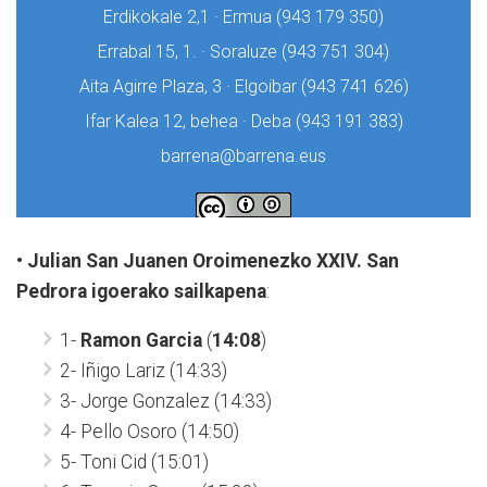
• Julian San Juanen Oroimenezko XXIV. San
Pedrora igoerako sailkapena
:
1-
Ramon Garcia
(
14:08
)
2- Iñigo Lariz (14:33)
3- Jorge Gonzalez (14:33)
4- Pello Osoro (14:50)
5- Toni Cid (15:01)