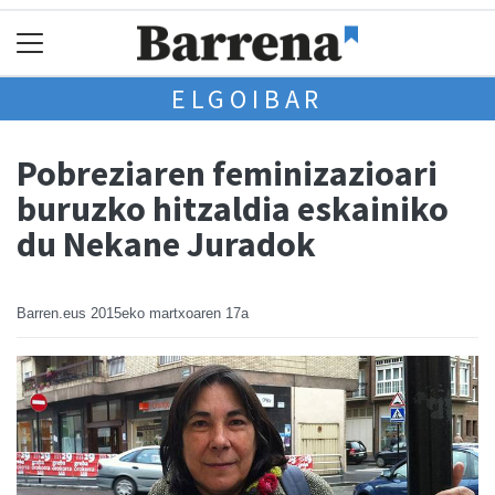
ELGOIBAR
Pobreziaren feminizazioari
buruzko hitzaldia eskainiko
du Nekane Juradok
Barren.eus
2015eko martxoaren 17a