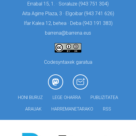
Errabal 15, 1. · Soraluze (
943 751 304)
Aita Agirre Plaza, 3 · Elgoibar (
943 741 626)
Ifar Kalea 12, behea · Deba (
943 191 383)
barrena@barrena.eus
Codesyntaxek garatua
HONI BURUZ
LEGE OHARRA
PUBLIZITATEA
ARAUAK
HARREMANETARAKO
RSS