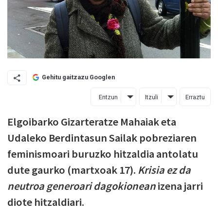
Gehitu gaitzazu Googlen
Entzun
Itzuli
Erraztu
Elgoibarko Gizarteratze Mahaiak eta
Udaleko Berdintasun Sailak pobreziaren
feminismoari buruzko hitzaldia antolatu
dute gaurko (martxoak 17).
Krisia ez da
neutroa generoari dagokionean
izena jarri
diote hitzaldiari.