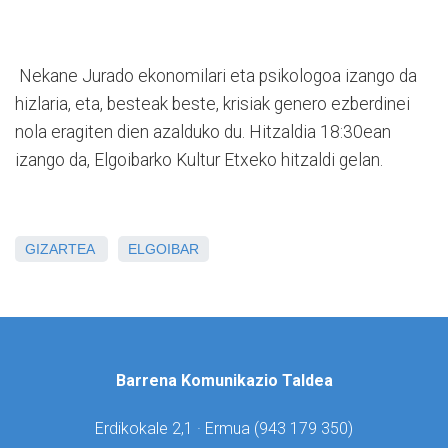
Nekane Jurado ekonomilari eta psikologoa izango da
hizlaria, eta, besteak beste, krisiak genero ezberdinei
nola eragiten dien azalduko du. Hitzaldia 18:30ean
izango da, Elgoibarko Kultur Etxeko hitzaldi gelan.
GIZARTEA
ELGOIBAR
Barrena Komunikazio Taldea
Erdikokale 2,1 · Ermua (
943 179 350)