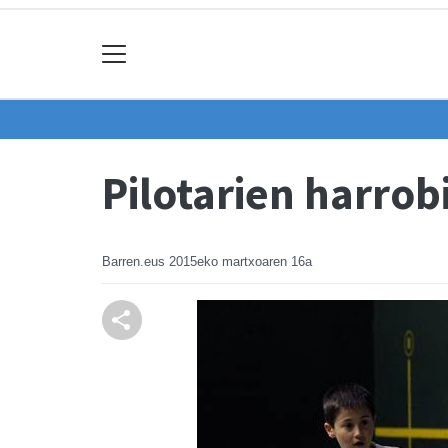
Pilotarien harrob
Barren.eus
2015eko martxoaren 16a