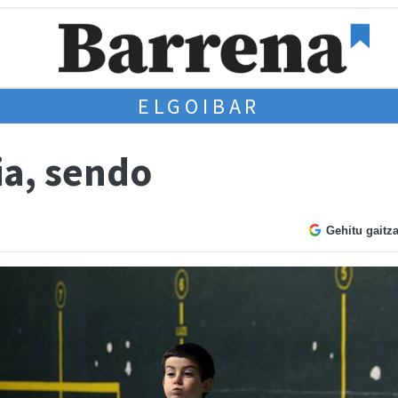
ELGOIBAR
ia, sendo
Gehitu gaitz