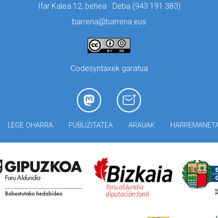
Ifar Kalea 12, behea · Deba (
943 191 383)
barrena@barrena.eus
Codesyntaxek garatua
LEGE OHARRA
PUBLIZITATEA
ARAUAK
HARREMANET