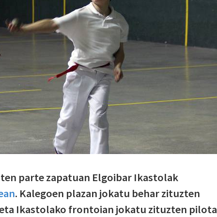
ten parte zapatuan Elgoibar Ikastolak
ean
. Kalegoen plazan jokatu behar zituzten
-eta Ikastolako frontoian jokatu zituzten pilota