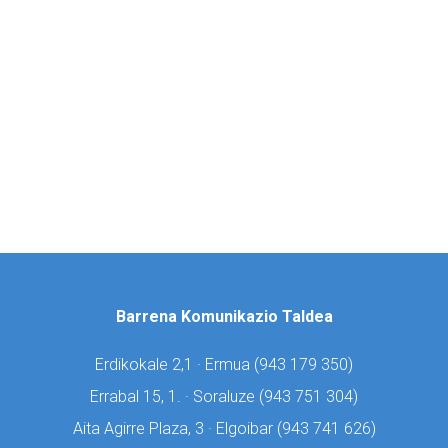
Barrena Komunikazio Taldea
Erdikokale 2,1 · Ermua (
943 179 350)
Errabal 15, 1. · Soraluze (
943 751 304)
Aita Agirre Plaza, 3 · Elgoibar (
943 741 626)