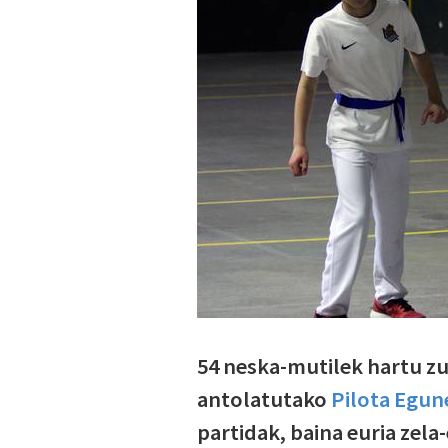
54 neska-mutilek hartu zu
antolatutako
Pilota Egun
partidak, baina euria zela