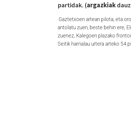
partidak. (
argazkiak
dauz
Gaztetxoen artean pilota, eta oro
antolatu zuen, beste behin ere, El
zuenez, Kalegoen plazako frontoi
Seitik hamalau urtera arteko 54 pil