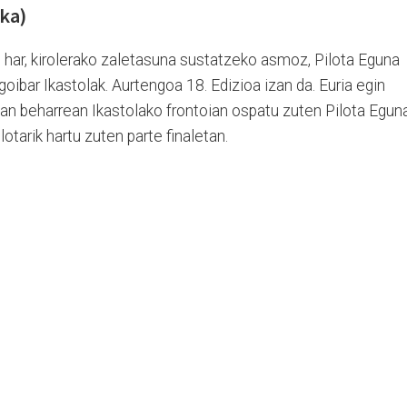
ka)
 har, kirolerako zaletasuna sustatzeko asmoz, Pilota Eguna
goibar Ikastolak. Aurtengoa 18. Edizioa izan da. Euria egin
an beharrean Ikastolako frontoian ospatu zuten Pilota Eguna
otarik hartu zuten parte finaletan.